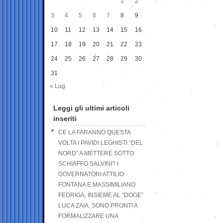
1
2
3
4
5
6
7
8
9
10
11
12
13
14
15
16
17
18
19
20
21
22
23
24
25
26
27
28
29
30
31
« Lug
Leggi gli ultimi articoli
inseriti
CE LA FARANNO QUESTA
VOLTA I PAVIDI LEGHISTI “DEL
NORD” A METTERE SOTTO
SCHIAFFO SALVINI? I
GOVERNATORI ATTILIO
FONTANA E MASSIMILIANO
FEDRIGA, INSIEME AL “DOGE”
LUCA ZAIA, SONO PRONTI A
FORMALIZZARE UNA