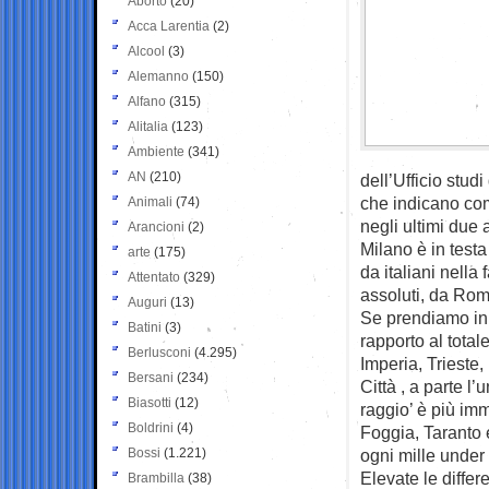
Aborto
(20)
Acca Larentia
(2)
Alcool
(3)
Alemanno
(150)
Alfano
(315)
Alitalia
(123)
Ambiente
(341)
AN
(210)
dell’Ufficio stud
che indicano come
Animali
(74)
negli ultimi due 
Arancioni
(2)
Milano è in testa
arte
(175)
da italiani nella
Attentato
(329)
assoluti, da Rom
Auguri
(13)
Se prendiamo in c
Batini
(3)
rapporto al total
Berlusconi
(4.295)
Imperia, Trieste
Bersani
(234)
Città , a parte l
Biasotti
(12)
raggio’ è più im
Boldrini
(4)
Foggia, Taranto 
Bossi
(1.221)
ogni mille under 
Elevate le differ
Brambilla
(38)