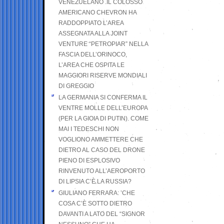
VENEZUELANO .IL COLOSSO
AMERICANO CHEVRON HA
RADDOPPIATO L’AREA
ASSEGNATA ALLA JOINT
VENTURE “PETROPIAR” NELLA
FASCIA DELL’ORINOCO,
L’AREA CHE OSPITA LE
MAGGIORI RISERVE MONDIALI
DI GREGGIO
LA GERMANIA SI CONFERMA IL
VENTRE MOLLE DELL’EUROPA
(PER LA GIOIA DI PUTIN). COME
MAI I TEDESCHI NON
VOGLIONO AMMETTERE CHE
DIETRO AL CASO DEL DRONE
PIENO DI ESPLOSIVO
RINVENUTO ALL’AEROPORTO
DI LIPSIA C’È LA RUSSIA?
GIULIANO FERRARA: ’CHE
COSA C’È SOTTO DIETRO
DAVANTI A LATO DEL “SIGNOR