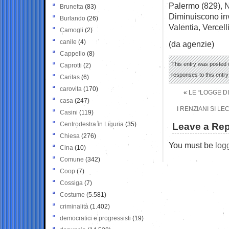
Palermo (829), N
Brunetta
(83)
Diminuiscono inv
Burlando
(26)
Valentia, Vercel
Camogli
(2)
canile
(4)
(da agenzie)
Cappello
(8)
This entry was posted o
Caprotti
(2)
responses to this entr
Caritas
(6)
carovita
(170)
«
LE “LOGGE D
casa
(247)
I RENZIANI SI L
Casini
(119)
Centrodestra in Liguria
(35)
Leave a Rep
Chiesa
(276)
You must be
log
Cina
(10)
Comune
(342)
Coop
(7)
Cossiga
(7)
Costume
(5.581)
criminalità
(1.402)
democratici e progressisti
(19)