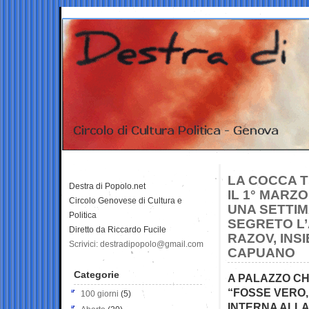
LA COCCA T
Destra di Popolo.net
IL 1° MARZO
Circolo Genovese di Cultura e
UNA SETTIM
Politica
SEGRETO L’
Diretto da Riccardo Fucile
RAZOV, INS
Scrivici: destradipopolo@gmail.com
CAPUANO
Categorie
A PALAZZO CH
“FOSSE VERO
100 giorni
(5)
INTERNA ALLA