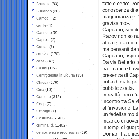
fatto è certo: D
Brunetta
(83)
conoscenza di alc
Burlando
(26)
maggioranza e l’
Camogli
(2)
gravissimo».
canile
(4)
Capuano, sentito
Cappello
(8)
Razov non so nul
Caprotti
(2)
attuale braccio d
Caritas
(6)
malpensanti danno
carovita
(170)
Capuano, rispo
casa
(247)
Da via Bellerio 
tra il capo e l’
Casini
(119)
presenza di Capu
Centrodestra in Liguria
(35)
nulla di male per
Chiesa
(276)
pubblicizzati».
Cina
(10)
In realtà, non c’
Comune
(342)
incontro tra Sal
Coop
(7)
all’invasione. L
Cossiga
(7)
un fedelissimo di
Costume
(5.581)
incarico di gove
criminalità
(1.402)
in tempi di guerr
democratici e progressisti
(19)
Domani ha chiest