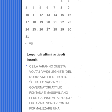
1
2
3
4
5
6
7
8
9
10
11
12
13
14
15
16
17
18
19
20
21
22
23
24
25
26
27
28
29
30
31
« Lug
Leggi gli ultimi articoli
inseriti
CE LA FARANNO QUESTA
VOLTA I PAVIDI LEGHISTI “DEL
NORD” A METTERE SOTTO
SCHIAFFO SALVINI? I
GOVERNATORI ATTILIO
FONTANA E MASSIMILIANO
FEDRIGA, INSIEME AL “DOGE”
LUCA ZAIA, SONO PRONTI A
FORMALIZZARE UNA