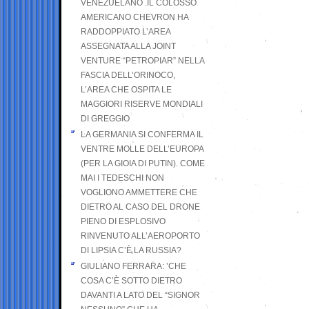
VENEZUELANO .IL COLOSSO
AMERICANO CHEVRON HA
RADDOPPIATO L’AREA
ASSEGNATA ALLA JOINT
VENTURE “PETROPIAR” NELLA
FASCIA DELL’ORINOCO,
L’AREA CHE OSPITA LE
MAGGIORI RISERVE MONDIALI
DI GREGGIO
LA GERMANIA SI CONFERMA IL
VENTRE MOLLE DELL’EUROPA
(PER LA GIOIA DI PUTIN). COME
MAI I TEDESCHI NON
VOGLIONO AMMETTERE CHE
DIETRO AL CASO DEL DRONE
PIENO DI ESPLOSIVO
RINVENUTO ALL’AEROPORTO
DI LIPSIA C’È LA RUSSIA?
GIULIANO FERRARA: ’CHE
COSA C’È SOTTO DIETRO
DAVANTI A LATO DEL “SIGNOR