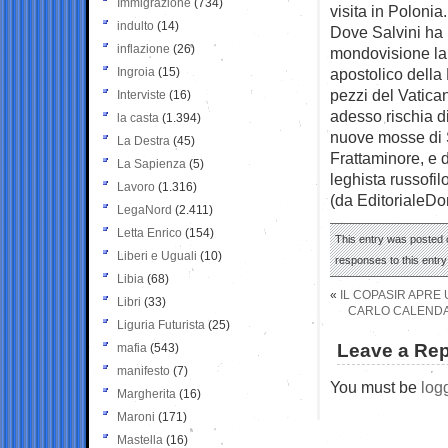
Immigrazione
(734)
visita in Polonia.
indulto
(14)
Dove Salvini ha i
inflazione
(26)
mondovisione la 
Ingroia
(15)
apostolico della
pezzi del Vatica
Interviste
(16)
adesso rischia di
la casta
(1.394)
nuove mosse di S
La Destra
(45)
Frattaminore, e 
La Sapienza
(5)
leghista russofil
Lavoro
(1.316)
(da EditorialeD
LegaNord
(2.411)
Letta Enrico
(154)
This entry was posted o
Liberi e Uguali
(10)
responses to this entr
Libia
(68)
«
IL COPASIR APRE 
Libri
(33)
CARLO CALENDA 
Liguria Futurista
(25)
Leave a Rep
mafia
(543)
manifesto
(7)
You must be
log
Margherita
(16)
Maroni
(171)
Mastella
(16)