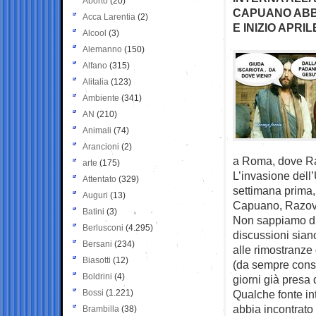
Aborto
(20)
CAPUANO ABB
Acca Larentia
(2)
E INIZIO APRI
Alcool
(3)
Alemanno
(150)
Alfano
(315)
Alitalia
(123)
Ambiente
(341)
AN
(210)
Animali
(74)
Arancioni
(2)
a Roma, dove Ra
arte
(175)
L’invasione dell’
Attentato
(329)
settimana prima, 
Auguri
(13)
Capuano, Razov e
Batini
(3)
Non sappiamo di 
Berlusconi
(4.295)
discussioni sian
Bersani
(234)
alle rimostranze 
Biasotti
(12)
(da sempre consi
Boldrini
(4)
giorni già presa 
Bossi
(1.221)
Qualche fonte in
abbia incontrato
Brambilla
(38)