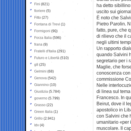
Fini
(821)
ha detto sibilli
fioriere
(5)
uscito sui giornal
È noto che Salvin
Fitto
(27)
Pietro Parolin. N
Fontana di Trevi
(1)
fatto, pure, che q
Formigoni
(90)
di rilievo che i
Forza Italia
(596)
negli ultimi tempi
frana
(9)
Un rapporto dial
Fratelli d'Italia
(291)
quando Salvini 
Futuro e Libertà
(510)
segretario per i 
g8
(25)
Maglie, che forse
Gelmini
(68)
conoscenza con 
Genova
(542)
commissione Cos
Nelle interlocuzi
Giannino
(10)
di linea sul tema
Giustizia
(5.784)
Francesco. In que
governo
(5.799)
Beirut, dove il 
Grasso
(22)
apostolico in Lib
Green Italia
(1)
con Salvini che ha
Grillo
(2.941)
umanitario «per i
Idv
(4)
muscolare. Il ca