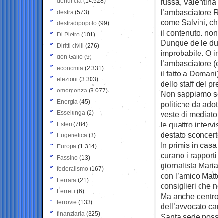
denuncia
(14.528)
russa, Valentina 
l’ambasciatore Ra
destra
(573)
come Salvini, ch
destradipopolo
(99)
il contenuto, no
Di Pietro
(101)
Dunque delle due
Diritti civili
(276)
improbabile. O i
don Gallo
(9)
l’ambasciatore (
economia
(2.331)
il fatto a Doman
elezioni
(3.303)
dello staff del pr
emergenza
(3.077)
Non sappiamo se 
Energia
(45)
politiche da adot
Esselunga
(2)
veste di mediator
le quattro interv
Esteri
(784)
destato sconcert
Eugenetica
(3)
In primis in casa 
Europa
(1.314)
curano i rapporti
Fassino
(13)
giornalista Maria
federalismo
(167)
con l’amico Matte
Ferrara
(21)
consiglieri che
Ferretti
(6)
Ma anche dentro 
ferrovie
(133)
dell’avvocato c
finanziaria
(325)
Santa sede possa