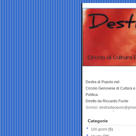
Destra di Popolo.net
Circolo Genovese di Cultura e
Politica
Diretto da Riccardo Fucile
Scrivici: destradipopolo@gma
Categorie
100 giorni
(5)