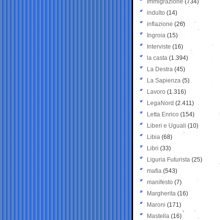
Immigrazione
(734)
indulto
(14)
inflazione
(26)
Ingroia
(15)
Interviste
(16)
la casta
(1.394)
La Destra
(45)
La Sapienza
(5)
Lavoro
(1.316)
LegaNord
(2.411)
Letta Enrico
(154)
Liberi e Uguali
(10)
Libia
(68)
Libri
(33)
Liguria Futurista
(25)
mafia
(543)
manifesto
(7)
Margherita
(16)
Maroni
(171)
Mastella
(16)