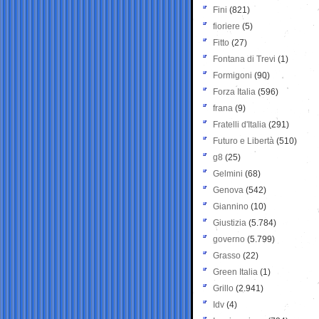
Fini
(821)
fioriere
(5)
Fitto
(27)
Fontana di Trevi
(1)
Formigoni
(90)
Forza Italia
(596)
frana
(9)
Fratelli d'Italia
(291)
Futuro e Libertà
(510)
g8
(25)
Gelmini
(68)
Genova
(542)
Giannino
(10)
Giustizia
(5.784)
governo
(5.799)
Grasso
(22)
Green Italia
(1)
Grillo
(2.941)
Idv
(4)