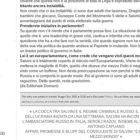
chiarire che questa non è la posizione di tutta la Lega e soprattutto de
Intanto ancora instabilità.
Non credo che ci sia instabilità: ci sono due adulti che lavorano, Draghi
bambini che giocano, Giuseppe Conte del Movimento 5 stelle e Salvin
avvantaggiarsi dal punto di vista elettorale sulla guerra.
Prenderete iniziative in parlamento?
Su questo non c’è niente che il parlamento possa fare. La situazione di
quello che è: una leadership in grave crisi, caotica e infantile che va s
questione che ha a che fare con la serietà, che questo signore non ha di
della sua vita politica da quando andava al Papeete in mutande. Non h
un leader politico di governo in Italia.
Lei è un europarlamentare, come crede che vengano visti questi m
Salvini si è totalmente coperto di ridicolo nell’Europarlamento. Viene r
metteva le magliette di Putin, quello che diceva che mezzo Putin è megl
visto come un buffone. Non desta preoccupazione se non perché si rit
)
Russia e si comporta in questo modo. Poi al governo ci sono gli adulti e l
ragazzino. Detto questo, resta gravissimo.
(da Editoriale Domani)
This entry was posted on martedì, Maggio 31st, 2022 at 15:28 and is filed under
Politica
. You can follow any respo
can
leave a response
, or
trackback
from your own site.
«
LA COCCA TRA SALVINI E IL REGIME CRIMINALE RUSSO: IL 
DELL’UCRAINA INIZIATA DA UNA SETTIMANA, SALVINI HA INC
L’AMBASCIATORE RUSSO IN ITALIA, SERGEJ RAZOV, INSIEME 
ANTONIO CAPUANO
AFFARI, PROMESSE E BLUFF DEL CONSULENTE DI SALVINI: “
19)
MEZZO MONDO”
»