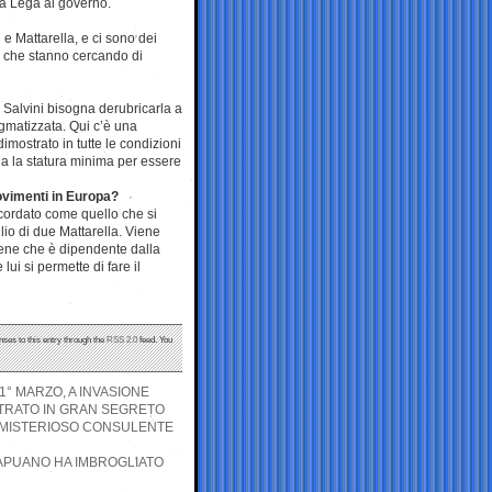
lla Lega al governo.
 e Mattarella, e ci sono dei
i che stanno cercando di
 Salvini bisogna derubricarla a
tigmatizzata. Qui c’è una
mostrato in tutte le condizioni
a la statura minima per essere
ovimenti in Europa?
icordato come quello che si
io di due Mattarella. Viene
iene che è dipendente dalla
ui si permette di fare il
nses to this entry through the
RSS 2.0
feed. You
1° MARZO, A INVASIONE
ONTRATO IN GRAN SEGRETO
AL MISTERIOSO CONSULENTE
CAPUANO HA IMBROGLIATO