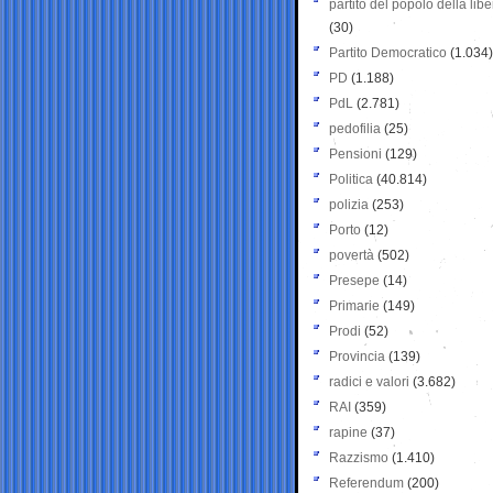
partito del popolo della libe
(30)
Partito Democratico
(1.034)
PD
(1.188)
PdL
(2.781)
pedofilia
(25)
Pensioni
(129)
Politica
(40.814)
polizia
(253)
Porto
(12)
povertà
(502)
Presepe
(14)
Primarie
(149)
Prodi
(52)
Provincia
(139)
radici e valori
(3.682)
RAI
(359)
rapine
(37)
Razzismo
(1.410)
Referendum
(200)