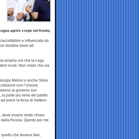
sogna aprire crepe nel fronte,
e inaccettabile e influenzata da
asir farebbe bene ad
bbe proprio ora che la Lega
tori locali. Non credo che sia
Giorgia Meloni e anche Silvio
collisione con l’Unione
 stanno al governo son
la parte più seria del partito
 ad avere la forza di mettere
a, deve essere molto chiaro
i dalla Russia. Questo per me
to quello che doveva fare,