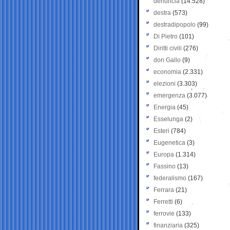
denuncia
(14.528)
destra
(573)
destradipopolo
(99)
Di Pietro
(101)
Diritti civili
(276)
don Gallo
(9)
economia
(2.331)
elezioni
(3.303)
emergenza
(3.077)
Energia
(45)
Esselunga
(2)
Esteri
(784)
Eugenetica
(3)
Europa
(1.314)
Fassino
(13)
federalismo
(167)
Ferrara
(21)
Ferretti
(6)
ferrovie
(133)
finanziaria
(325)