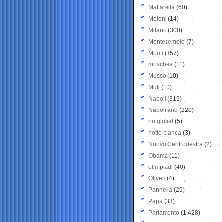
Mattarella
(60)
Meloni
(14)
Milano
(300)
Montezemolo
(7)
Monti
(357)
moschea
(11)
Musso
(10)
Muti
(10)
Napoli
(319)
Napolitano
(220)
no global
(5)
notte bianca
(3)
Nuovo Centrodestra
(2)
Obama
(11)
olimpiadi
(40)
Oliveri
(4)
Pannella
(29)
Papa
(33)
Parlamento
(1.428)