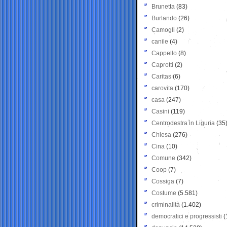
Brunetta
(83)
Burlando
(26)
Camogli
(2)
canile
(4)
Cappello
(8)
Caprotti
(2)
Caritas
(6)
carovita
(170)
casa
(247)
Casini
(119)
Centrodestra in Liguria
(35
Chiesa
(276)
Cina
(10)
Comune
(342)
Coop
(7)
Cossiga
(7)
Costume
(5.581)
criminalità
(1.402)
democratici e progressisti
(