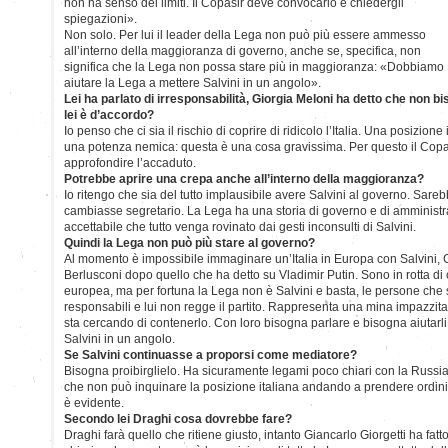
non ha senso dei limiti. Il Copasir deve convocarlo e chiedergli
spiegazioni».
Non solo. Per lui il leader della Lega non può più essere ammesso
all’interno della maggioranza di governo, anche se, specifica, non
significa che la Lega non possa stare più in maggioranza: «Dobbiamo
aiutare la Lega a mettere Salvini in un angolo».
Lei ha parlato di irresponsabilità, Giorgia Meloni ha detto che non bi
lei è d’accordo?
Io penso che ci sia il rischio di coprire di ridicolo l’Italia. Una posizion
una potenza nemica: questa è una cosa gravissima. Per questo il Cop
approfondire l’accaduto.
Potrebbe aprire una crepa anche all’interno della maggioranza?
Io ritengo che sia del tutto implausibile avere Salvini al governo. Sare
cambiasse segretario. La Lega ha una storia di governo e di amministra
accettabile che tutto venga rovinato dai gesti inconsulti di Salvini.
Quindi la Lega non può più stare al governo?
Al momento è impossibile immaginare un’Italia in Europa con Salvini, 
Berlusconi dopo quello che ha detto su Vladimir Putin. Sono in rotta di 
europea, ma per fortuna la Lega non è Salvini e basta, le persone che
responsabili e lui non regge il partito. Rappresenta una mina impazzita, 
sta cercando di contenerlo. Con loro bisogna parlare e bisogna aiutarli
Salvini in un angolo.
Se Salvini continuasse a proporsi come mediatore?
Bisogna proibirglielo. Ha sicuramente legami poco chiari con la Russi
che non può inquinare la posizione italiana andando a prendere ordin
è evidente.
Secondo lei Draghi cosa dovrebbe fare?
Draghi farà quello che ritiene giusto, intanto Giancarlo Giorgetti ha fat