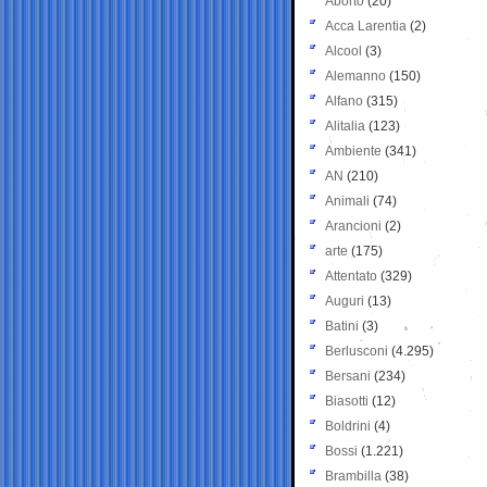
Aborto
(20)
Acca Larentia
(2)
Alcool
(3)
Alemanno
(150)
Alfano
(315)
Alitalia
(123)
Ambiente
(341)
AN
(210)
Animali
(74)
Arancioni
(2)
arte
(175)
Attentato
(329)
Auguri
(13)
Batini
(3)
Berlusconi
(4.295)
Bersani
(234)
Biasotti
(12)
Boldrini
(4)
Bossi
(1.221)
Brambilla
(38)