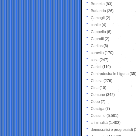
Brunetta
(83)
Burlando
(26)
Camogli
(2)
canile
(4)
Cappello
(8)
Caprotti
(2)
Caritas
(6)
carovita
(170)
casa
(247)
Casini
(119)
Centrodestra in Liguria
(35
Chiesa
(276)
Cina
(10)
Comune
(342)
Coop
(7)
Cossiga
(7)
Costume
(5.581)
criminalità
(1.402)
democratici e progressisti
(