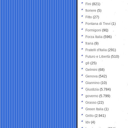
Fini
(821)
fioriere
(5)
Fitto
(27)
Fontana di Trevi
(1)
Formigoni
(90)
Forza Italia
(596)
frana
(9)
Fratelli d'Italia
(291)
Futuro e Libertà
(510)
g8
(25)
Gelmini
(68)
Genova
(542)
Giannino
(10)
Giustizia
(5.784)
governo
(5.799)
Grasso
(22)
Green Italia
(1)
Grillo
(2.941)
Idv
(4)