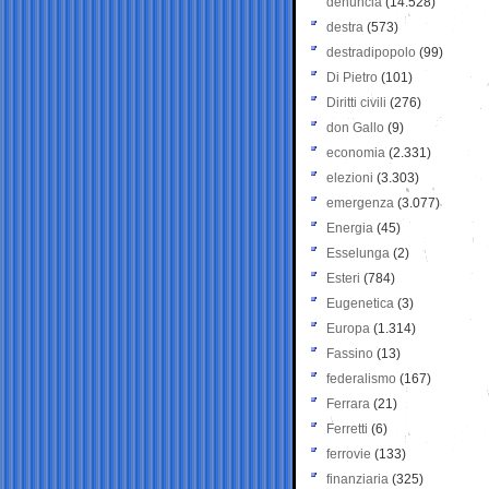
denuncia
(14.528)
destra
(573)
destradipopolo
(99)
Di Pietro
(101)
Diritti civili
(276)
don Gallo
(9)
economia
(2.331)
elezioni
(3.303)
emergenza
(3.077)
Energia
(45)
Esselunga
(2)
Esteri
(784)
Eugenetica
(3)
Europa
(1.314)
Fassino
(13)
federalismo
(167)
Ferrara
(21)
Ferretti
(6)
ferrovie
(133)
finanziaria
(325)