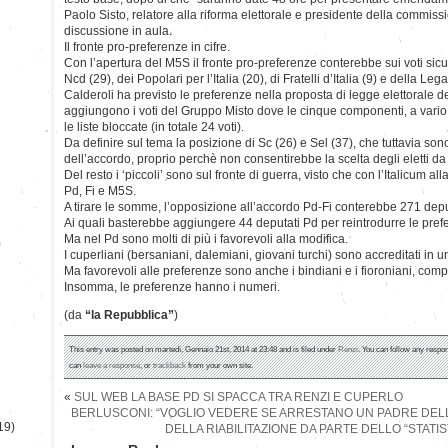
Paolo Sisto, relatore alla riforma elettorale e presidente della commissio
discussione in aula.
Il fronte pro-preferenze in cifre.
Con l’apertura del M5S il fronte pro-preferenze conterebbe sui voti sicuri 
Ncd (29), dei Popolari per l’Italia (20), di Fratelli d’Italia (9) e della L
Calderoli ha previsto le preferenze nella proposta di legge elettorale de
aggiungono i voti del Gruppo Misto dove le cinque componenti, a vario 
le liste bloccate (in totale 24 voti).
Da definire sul tema la posizione di Sc (26) e Sel (37), che tuttavia sono
dell’accordo, proprio perchè non consentirebbe la scelta degli eletti da p
Del resto i ‘piccoli’ sono sul fronte di guerra, visto che con l’Italicum 
Pd, Fi e M5S.
A tirare le somme, l’opposizione all’accordo Pd-Fi conterebbe 271 depu
Ai quali basterebbe aggiungere 44 deputati Pd per reintrodurre le pref
Ma nel Pd sono molti di più i favorevoli alla modifica.
)
I cuperliani (bersaniani, dalemiani, giovani turchi) sono accreditati in 
Ma favorevoli alle preferenze sono anche i bindiani e i fioroniani, com
Insomma, le preferenze hanno i numeri.
(da
“la Repubblica”
)
This entry was posted on martedì, Gennaio 21st, 2014 at 23:48 and is filed under
Renzi
. You can follow any respon
can
leave a response
, or
trackback
from your own site.
«
SUL WEB LA BASE PD SI SPACCA TRA RENZI E CUPERLO
BERLUSCONI: “VOGLIO VEDERE SE ARRESTANO UN PADRE DELLA
19)
DELLA RIABILITAZIONE DA PARTE DELLO “STATIS