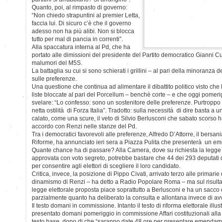
Quanto, poi, al rimpasto di governo:
“Non chiedo strapuntini al premier Letta,
faccia lui. Di sicuro c’è che il governo
adesso non ha più alibi. Non si blocca
tutto per mal di pancia in correnti”.
Alla spaccatura interna al Pd, che ha
portato alle dimissioni del presidente del Partito democratico Gianni 
malumori del M5S.
La battaglia su cui si sono schierati i grillini – al pari della minoranza
sulle preferenze.
Una questione che continua ad alimentare il dibattito politico visto che
liste bloccate al pari del Porcellum – benchè corte – e che oggi pomeri
svelare: “Lo confesso: sono un sostenitore delle preferenze. Purtroppo 
netta ostilità di Forza Italia”. Tradotto: sulla necessità di dire basta a
calato, come una scure, il veto di Silvio Berlusconi che sabato scors
accordo con Renzi nelle stanze del Pd.
Tra i democratici favorevoli alle preferenze, Alfredo D’Attorre, il bers
Riforme, ha annunciato ieri sera a Piazza Pulita che presenterà un e
Quante chance ha di passare? Alla Camera, dove su richiesta la legge 
approvata con voto segreto, potrebbe bastare che 44 dei 293 deputati de
per consentire agli elettori di scegliere il loro candidato.
Critica, invece, la posizione di Pippo Civati, arrivato terzo alle primarie
dinamismo di Renzi – ha detto a Radio Popolare Roma – ma sul risulta
legge elettorale proposta piace soprattutto a Berlusconi e ha un sacco d
parzialmente quanto ha deliberato la consulta e allontana invece di avvici
Il testo domani in commissione. Intanto il testo di riforma elettorale illu
presentato domani pomeriggio in commissione Affari costituzionali all
testo base, dopo di che “saranno date 48 ore per presentare emendam