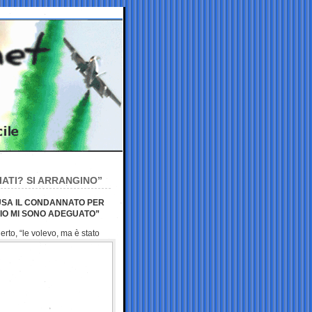
ATI? SI ARRANGINO”
USA IL CONDANNATO PER
 IO MI SONO ADEGUATO”
erto, “le volevo, ma è stato