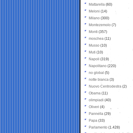
Mattarella
(60)
Meloni
(14)
Milano
(300)
Montezemolo
(7)
Monti
(357)
moschea
(11)
Musso
(10)
Muti
(10)
Napoli
(319)
Napolitano
(220)
no global
(5)
notte bianca
(3)
Nuovo Centrodestra
(2)
Obama
(11)
olimpiadi
(40)
Oliveri
(4)
Pannella
(29)
Papa
(33)
Parlamento
(1.428)