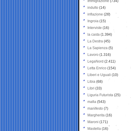
Immigrazione
(734)
indulto
(14)
inflazione
(26)
Ingroia
(15)
Interviste
(16)
la casta
(1.394)
La Destra
(45)
La Sapienza
(5)
Lavoro
(1.316)
LegaNord
(2.411)
Letta Enrico
(154)
Liberi e Uguali
(10)
Libia
(68)
Libri
(33)
Liguria Futurista
(25)
mafia
(543)
manifesto
(7)
Margherita
(16)
Maroni
(171)
Mastella
(16)