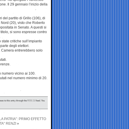
ne. Il 29 gennaio l’inizio della
del partito di Grillo (106), di
ega Nord (20), visto che Roberto
positata in Senato. A questi si
titolo, si sono espresse contro
 state critiche sull’impianto
arte degli elettori.
alla Camera entrerebbero solo
tati.
erenze.
un numero vicino ai 100.
putati nel numero minimo di 20.
ses to this entry through the
RSS 2.0
feed. You
 PATRIA”: PRIMO EFFETTO
TA” RENZI
»