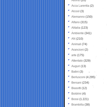
Aborto
(20)
Acca Larentia
(2)
Alcool
(3)
Alemanno
(150)
Alfano
(315)
Alitalia
(123)
Ambiente
(341)
AN
(210)
Animali
(74)
Arancioni
(2)
arte
(175)
Attentato
(329)
Auguri
(13)
Batini
(3)
Berlusconi
(4.295)
Bersani
(234)
Biasotti
(12)
Boldrini
(4)
Bossi
(1.221)
Brambilla
(38)