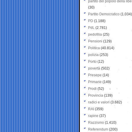
partito del popolo della libe
(30)
Partito Democratico
(1.034)
PD
(1.188)
PdL
(2.781)
pedofilia
(25)
Pensioni
(129)
Politica
(40.814)
polizia
(253)
Porto
(12)
povertà
(502)
Presepe
(14)
Primarie
(149)
Prodi
(52)
Provincia
(139)
radici e valori
(3.682)
RAI
(359)
rapine
(37)
Razzismo
(1.410)
Referendum
(200)