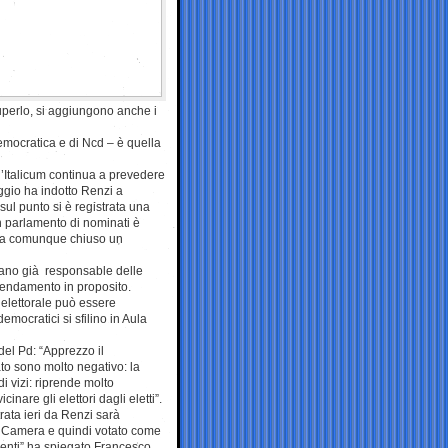
Cuperlo, si aggiungono anche i
 democratica e di Ncd – è quella
 l’Italicum continua a prevedere
ggio ha indotto Renzi a
sul punto si è registrata una
 un parlamento di nominati è
o ha comunque chiuso un
aniano già responsable delle
mendamento in proposito.
elettorale può essere
mocratici si sfilino in Aula
 del Pd: “Apprezzo il
to sono molto negativo: la
i vizi: riprende molto
nare gli elettori dagli eletti”.
strata ieri da Renzi sarà
a Camera e quindi votato come
enti” ha spiegato Francesco