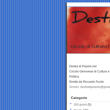
Destra di Popolo.net
Circolo Genovese di Cultura e
Politica
Diretto da Riccardo Fucile
Scrivici: destradipopolo@gma
Categorie
100 giorni
(5)