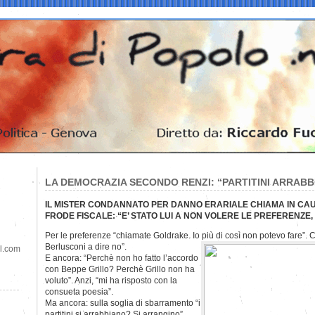
LA DEMOCRAZIA SECONDO RENZI: “PARTITINI ARRABBI
IL MISTER CONDANNATO PER DANNO ERARIALE CHIAMA IN CA
FRODE FISCALE: “E’ STATO LUI A NON VOLERE LE PREFERENZE,
Per le preferenze “chiamate Goldrake. Io più di così non potevo fare”. C
Berlusconi a dire no”.
il.com
E ancora: “Perchè non ho fatto l’accordo
con Beppe Grillo? Perchè Grillo non ha
voluto”. Anzi, “mi ha risposto con la
consueta poesia”.
Ma ancora: sulla soglia di sbarramento “i
partitini si arrabbiano? Si arrangino”.