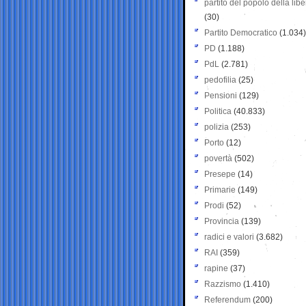
partito del popolo della libe
(30)
Partito Democratico
(1.034)
PD
(1.188)
PdL
(2.781)
pedofilia
(25)
Pensioni
(129)
Politica
(40.833)
polizia
(253)
Porto
(12)
povertà
(502)
Presepe
(14)
Primarie
(149)
Prodi
(52)
Provincia
(139)
radici e valori
(3.682)
RAI
(359)
rapine
(37)
Razzismo
(1.410)
Referendum
(200)