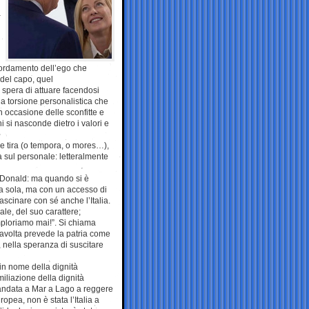
a
ebordamento dell’ego che
 del capo, quel
 spera di attuare facendosi
la torsione personalistica che
n occasione delle sconfitte e
hi si nasconde dietro i valori e
he tira (o tempora, o mores…),
a sul personale: letteralmente
i Donald: ma quando si è
 da sola, ma con un accesso di
rascinare con sé anche l’Italia.
le, del suo carattere;
imploriamo mai!”. Si chiama
stavolta prevede la patria come
, nella speranza di suscitare
in nome della dignità
iliazione della dignità
e andata a Mar a Lago a reggere
opea, non è stata l’Italia a