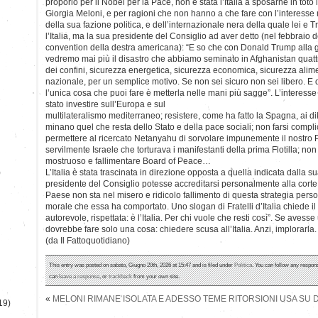
proporlo per il Nobel per la Pace, non è stata l’Italia a sposarne in toto l
Giorgia Meloni, e per ragioni che non hanno a che fare con l’interesse
della sua fazione politica, e dell’internazionale nera della quale lei e 
l’Italia, ma la sua presidente del Consiglio ad aver detto (nel febbraio d
convention della destra americana): “E so che con Donald Trump alla gu
vedremo mai più il disastro che abbiamo seminato in Afghanistan quattr
dei confini, sicurezza energetica, sicurezza economica, sicurezza alime
nazionale, per un semplice motivo. Se non sei sicuro non sei libero. E q
l’unica cosa che puoi fare è metterla nelle mani più sagge”. L’interesse d
stato investire sull’Europa e sul
multilateralismo mediterraneo; resistere, come ha fatto la Spagna, ai di
minano quel che resta dello Stato e della pace sociali; non farsi compl
permettere al ricercato Netanyahu di sorvolare impunemente il nostro 
servilmente Israele che torturava i manifestanti della prima Flotilla; no
mostruoso e fallimentare Board of Peace…
)
L’Italia è stata trascinata in direzione opposta a quella indicata dalla 
presidente del Consiglio potesse accreditarsi personalmente alla corte 
Paese non sta nel misero e ridicolo fallimento di questa strategia perso
morale che essa ha comportato. Uno slogan di Fratelli d’Italia chiede il
autorevole, rispettata: è l’Italia. Per chi vuole che resti così”. Se aves
dovrebbe fare solo una cosa: chiedere scusa all’Italia. Anzi, implorarla.
(da Il Fattoquotidiano)
This entry was posted on sabato, Giugno 20th, 2026 at 15:47 and is filed under
Politica
. You can follow any respons
can
leave a response
, or
trackback
from your own site.
«
MELONI RIMANE ISOLATA E ADESSO TEME RITORSIONI USA SU DA
19)