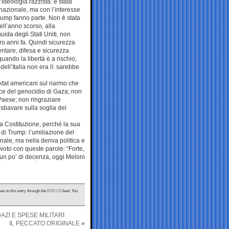
’ideologia razzista: è stata
 nazionale, ma con l’interesse
Trump fanno parte. Non è stata
ell’anno scorso, alla
ida degli Stati Uniti, non
o anni fa. Quindi sicurezza
ntare, difesa e sicurezza
uando la libertà è a rischio,
ell’Italia non era lì: sarebbe
ktat americani sul riarmo che
ice del genocidio di Gaza; non
Paese; non ringraziare
n sbavare sulla soglia del
sua Costituzione, perché la sua
di Trump: l’umiliazione del
nale, ma nella deriva politica e
 voto con queste parole: “Forte,
se un po’ di decenza, oggi Meloni
es to this entry through the
RSS 2.0
feed. You
ZI E SPESE MILITARI
IL PECCATO ORIGINALE
»