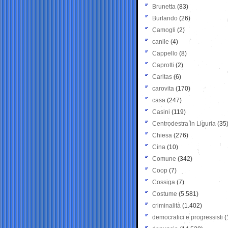
Brunetta
(83)
Burlando
(26)
Camogli
(2)
canile
(4)
Cappello
(8)
Caprotti
(2)
Caritas
(6)
carovita
(170)
casa
(247)
Casini
(119)
Centrodestra in Liguria
(35
Chiesa
(276)
Cina
(10)
Comune
(342)
Coop
(7)
Cossiga
(7)
Costume
(5.581)
criminalità
(1.402)
democratici e progressisti
(