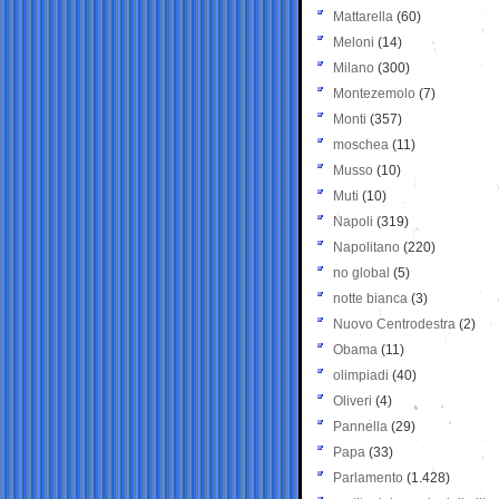
Mattarella
(60)
Meloni
(14)
Milano
(300)
Montezemolo
(7)
Monti
(357)
moschea
(11)
Musso
(10)
Muti
(10)
Napoli
(319)
Napolitano
(220)
no global
(5)
notte bianca
(3)
Nuovo Centrodestra
(2)
Obama
(11)
olimpiadi
(40)
Oliveri
(4)
Pannella
(29)
Papa
(33)
Parlamento
(1.428)