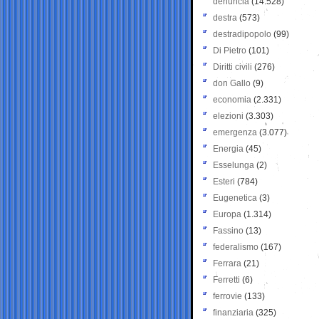
denuncia
(14.528)
destra
(573)
destradipopolo
(99)
Di Pietro
(101)
Diritti civili
(276)
don Gallo
(9)
economia
(2.331)
elezioni
(3.303)
emergenza
(3.077)
Energia
(45)
Esselunga
(2)
Esteri
(784)
Eugenetica
(3)
Europa
(1.314)
Fassino
(13)
federalismo
(167)
Ferrara
(21)
Ferretti
(6)
ferrovie
(133)
finanziaria
(325)