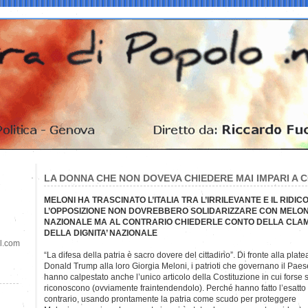
LA DONNA CHE NON DOVEVA CHIEDERE MAI IMPARI A 
MELONI HA TRASCINATO L’ITALIA TRA L’IRRILEVANTE E IL RIDICO
L’OPPOSIZIONE NON DOVREBBERO SOLIDARIZZARE CON MELONI 
NAZIONALE MA AL CONTRARIO CHIEDERLE CONTO DELLA CLA
DELLA DIGNITA’ NAZIONALE
il.com
“La difesa della patria è sacro dovere del cittadino”. Di fronte alla plat
Donald Trump alla loro Giorgia Meloni, i patrioti che governano il Paes
hanno calpestato anche l’unico articolo della Costituzione in cui forse s
riconoscono (ovviamente fraintendendolo). Perché hanno fatto l’esatto
contrario, usando prontamente la patria come scudo per proteggere