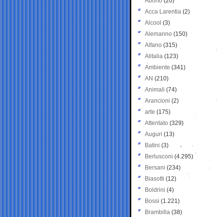
Aborto
(20)
Acca Larentia
(2)
Alcool
(3)
Alemanno
(150)
Alfano
(315)
Alitalia
(123)
Ambiente
(341)
AN
(210)
Animali
(74)
Arancioni
(2)
arte
(175)
Attentato
(329)
Auguri
(13)
Batini
(3)
Berlusconi
(4.295)
Bersani
(234)
Biasotti
(12)
Boldrini
(4)
Bossi
(1.221)
Brambilla
(38)