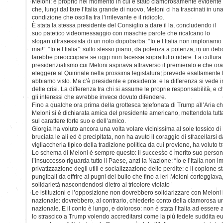
Meloni: e proprio nel momento in cui è stato clamorosamente evidente
che, lungi dal fare l’Italia grande di nuovo, Meloni ci ha trascinati in un
condizione che oscilla tra l’irrilevante e il ridicolo.
È stata la stessa presidente del Consiglio a dare il la, concludendo il
suo patetico videomessaggio con maschie parole che ricalcano lo
slogan ultrasessista di un noto dopobarba: “Io e l’Italia non imploriamo
mai!”. “Io e l’Italia”: sullo stesso piano, da potenza a potenza, in un d
farebbe preoccupare se oggi non facesse soprattutto ridere. La cultura
presidenzialismo cui Meloni aspirava attraverso il premierato e che ora
eleggere al Quirinale nella prossima legislatura, prevede esattamente 
abbiamo visto. Ma c’è presidente e presidente: e la differenza si vede i
delle crisi. La differenza tra chi si assume le proprie responsabilità, e c
gli interessi che avrebbe invece dovuto difendere.
Fino a qualche ora prima della grottesca telefonata di Trump all’Aria c
Meloni si è dichiarata amica del presidente americano, mettendola tutt
sul carattere forte suo e dell’amico.
Giorgia ha voluto ancora una volta volare vicinissima al sole tossico d
bruciata le ali ed è precipitata, non ha avuto il coraggio di sfracellarsi
vigliaccheria tipico della tradizione politica da cui proviene, ha voluto t
Lo schema di Meloni è sempre questo: il successo è merito suo persona
l’insuccesso riguarda tutto il Paese, anzi la Nazione: “Io e l’Italia non 
privatizzazione degli utili e socializzazione delle perdite: e il copione 
pungiball da offrire ai pugni del bullo che fino a ieri Meloni corteggiava
solidarietà nascondendosi dietro al tricolore violato
Le istituzioni e l’opposizione non dovrebbero solidarizzare con Meloni 
nazionale: dovrebbero, al contrario, chiederle conto della clamorosa um
nazionale. E il conto è lungo, e doloroso: non è stata l’Italia ad esser
lo strascico a Trump volendo accreditarsi come la più fedele suddita eur