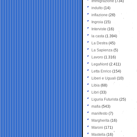
Immigrazione
(734)
indulto
(14)
inflazione
(26)
Ingroia
(15)
Interviste
(16)
la casta
(1.394)
La Destra
(45)
La Sapienza
(5)
Lavoro
(1.316)
LegaNord
(2.411)
Letta Enrico
(154)
Liberi e Uguali
(10)
Libia
(68)
Libri
(33)
Liguria Futurista
(25)
mafia
(543)
manifesto
(7)
Margherita
(16)
Maroni
(171)
Mastella
(16)