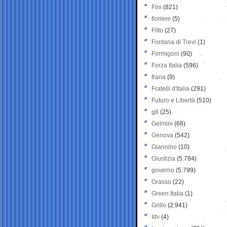
Fini
(821)
fioriere
(5)
Fitto
(27)
Fontana di Trevi
(1)
Formigoni
(90)
Forza Italia
(596)
frana
(9)
Fratelli d'Italia
(291)
Futuro e Libertà
(510)
g8
(25)
Gelmini
(68)
Genova
(542)
Giannino
(10)
Giustizia
(5.784)
governo
(5.799)
Grasso
(22)
Green Italia
(1)
Grillo
(2.941)
Idv
(4)