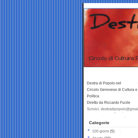
Destra di Popolo.net
Circolo Genovese di Cultura e
Politica
Diretto da Riccardo Fucile
Scrivici: destradipopolo@gma
Categorie
100 giorni
(5)