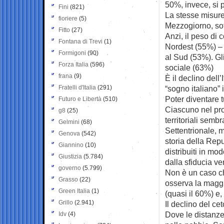
50%, invece, si 
Fini
(821)
La stesse misure 
fioriere
(5)
Mezzogiorno, sott
Fitto
(27)
Anzi, il peso di 
Fontana di Trevi
(1)
Nordest (55%) – 
Formigoni
(90)
al Sud (53%). Gli
Forza Italia
(596)
sociale (63%)
frana
(9)
È il declino dell
Fratelli d'Italia
(291)
“sogno italiano” 
Poter diventare t
Futuro e Libertà
(510)
Ciascuno nel pro
g8
(25)
territoriali sem
Gelmini
(68)
Settentrionale, m
Genova
(542)
storia della Repu
Giannino
(10)
distribuiti in mod
Giustizia
(5.784)
dalla sfiducia ve
governo
(5.799)
Non è un caso che
Grasso
(22)
osserva la maggio
Green Italia
(1)
(quasi il 60%) e,
Grillo
(2.941)
Il declino del c
Dove le distanze 
Idv
(4)