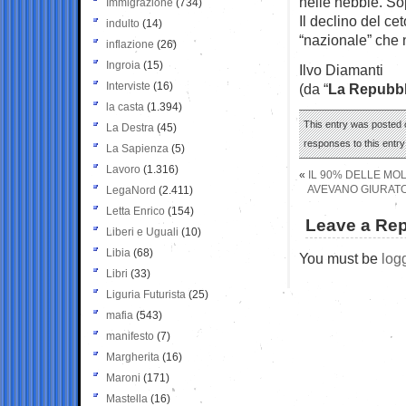
nelle nebbie. So
Immigrazione
(734)
Il declino del ce
indulto
(14)
“nazionale” che 
inflazione
(26)
Ingroia
(15)
Ilvo Diamanti
Interviste
(16)
(da “
La Repubbl
la casta
(1.394)
This entry was posted o
La Destra
(45)
responses to this entr
La Sapienza
(5)
Lavoro
(1.316)
«
IL 90% DELLE MOL
AVEVANO GIURATO
LegaNord
(2.411)
Letta Enrico
(154)
Leave a Rep
Liberi e Uguali
(10)
Libia
(68)
You must be
log
Libri
(33)
Liguria Futurista
(25)
mafia
(543)
manifesto
(7)
Margherita
(16)
Maroni
(171)
Mastella
(16)