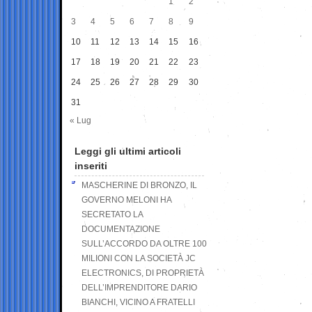
1
2
3
4
5
6
7
8
9
10
11
12
13
14
15
16
17
18
19
20
21
22
23
24
25
26
27
28
29
30
31
« Lug
Leggi gli ultimi articoli
inseriti
MASCHERINE DI BRONZO, IL
GOVERNO MELONI HA
SECRETATO LA
DOCUMENTAZIONE
SULL’ACCORDO DA OLTRE 100
MILIONI CON LA SOCIETÀ JC
ELECTRONICS, DI PROPRIETÀ
DELL’IMPRENDITORE DARIO
BIANCHI, VICINO A FRATELLI