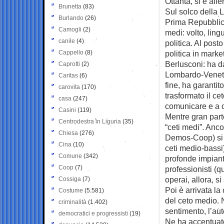
Ottanta, si è aff
Brunetta
(83)
Sul solco della L
Burlando
(26)
Prima Repubblica 
Camogli
(2)
medi: volto, ling
canile
(4)
politica. Al posto
Cappello
(8)
politica in market
Berlusconi: ha d
Caprotti
(2)
Lombardo-Veneto
Caritas
(6)
fine, ha garantit
carovita
(170)
trasformato il ce
casa
(247)
comunicare e a cu
Casini
(119)
Mentre gran parte
Centrodestra in Liguria
(35)
“ceti medi”. Anc
Chiesa
(276)
Demos-Coop) si au
Cina
(10)
ceti medio-bassi)
Comune
(342)
profonde impianta
Coop
(7)
professionisti (qu
operai, allora, s
Cossiga
(7)
Poi è arrivata la
Costume
(5.581)
del ceto medio. N
criminalità
(1.402)
sentimento, l’au
democratici e progressisti
(19)
Ne ha accentuato 