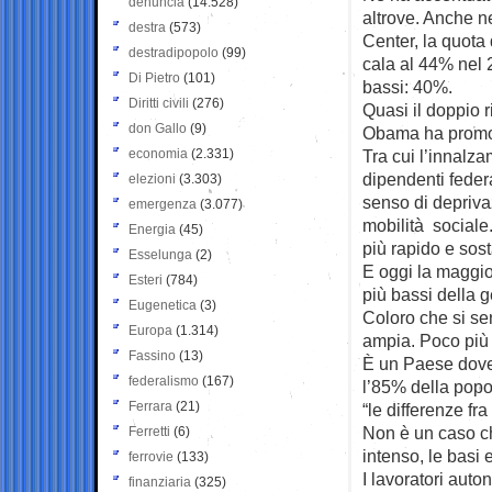
denuncia
(14.528)
altrove. Anche 
destra
(573)
Center, la quota 
destradipopolo
(99)
cala al 44% nel 2
Di Pietro
(101)
bassi: 40%.
Diritti civili
(276)
Quasi il doppio r
don Gallo
(9)
Obama ha promoss
economia
(2.331)
Tra cui l’innalza
dipendenti feder
elezioni
(3.303)
senso di deprivaz
emergenza
(3.077)
mobilità sociale
Energia
(45)
più rapido e sost
Esselunga
(2)
E oggi la maggior
Esteri
(784)
più bassi della 
Eugenetica
(3)
Coloro che si se
Europa
(1.314)
ampia. Poco più 
Fassino
(13)
È un Paese dove 
federalismo
(167)
l’85% della popo
Ferrara
(21)
“le differenze fr
Non è un caso ch
Ferretti
(6)
intenso, le basi 
ferrovie
(133)
I lavoratori auto
finanziaria
(325)