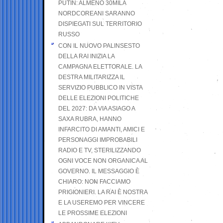
PUTIN: ALMENO 30MILA
NORDCOREANI SARANNO
DISPIEGATI SUL TERRITORIO
RUSSO
CON IL NUOVO PALINSESTO
DELLA RAI INIZIA LA
CAMPAGNA ELETTORALE. LA
DESTRA MILITARIZZA IL
SERVIZIO PUBBLICO IN VISTA
DELLE ELEZIONI POLITICHE
DEL 2027: DA VIA ASIAGO A
SAXA RUBRA, HANNO
INFARCITO DI AMANTI, AMICI E
PERSONAGGI IMPROBABILI
RADIO E TV, STERILIZZANDO
OGNI VOCE NON ORGANICA AL
GOVERNO. IL MESSAGGIO È
CHIARO: NON FACCIAMO
PRIGIONIERI. LA RAI È NOSTRA
E LA USEREMO PER VINCERE
LE PROSSIME ELEZIONI