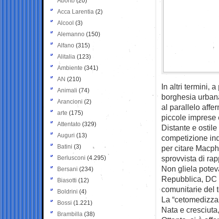
Aborto
(20)
Acca Larentia
(2)
Alcool
(3)
Alemanno
(150)
Alfano
(315)
Alitalia
(123)
Ambiente
(341)
AN
(210)
In altri termini, 
Animali
(74)
borghesia urbana 
Arancioni
(2)
al parallelo affe
arte
(175)
piccole imprese 
Attentato
(329)
Distante e ostile 
Auguri
(13)
competizione ind
Batini
(3)
per citare Macph
sprovvista di ra
Berlusconi
(4.295)
Non gliela potev
Bersani
(234)
Repubblica, DC e 
Biasotti
(12)
comunitarie del t
Boldrini
(4)
La “cetomedizzaz
Bossi
(1.221)
Nata e cresciuta
Brambilla
(38)