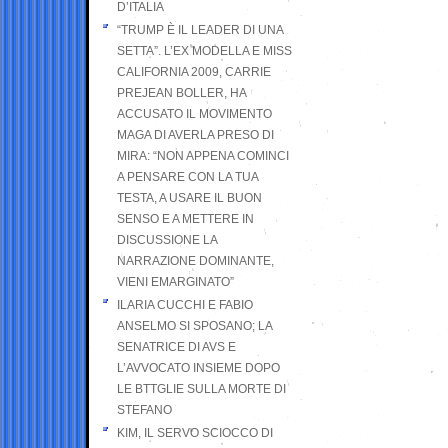
D’ITALIA
“TRUMP È IL LEADER DI UNA
SETTA”. L’EX MODELLA E MISS
CALIFORNIA 2009, CARRIE
PREJEAN BOLLER, HA
ACCUSATO IL MOVIMENTO
MAGA DI AVERLA PRESO DI
MIRA: “NON APPENA COMINCI
A PENSARE CON LA TUA
TESTA, A USARE IL BUON
SENSO E A METTERE IN
DISCUSSIONE LA
NARRAZIONE DOMINANTE,
VIENI EMARGINATO”
ILARIA CUCCHI E FABIO
ANSELMO SI SPOSANO; LA
SENATRICE DI AVS E
L’AVVOCATO INSIEME DOPO
LE BTTGLIE SULLA MORTE DI
STEFANO
KIM, IL SERVO SCIOCCO DI