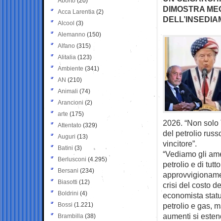
Aborto
(20)
DIMOSTRA MEG
Acca Larentia
(2)
DELL’INSEDIA
Alcool
(3)
Alemanno
(150)
Alfano
(315)
Alitalia
(123)
Ambiente
(341)
AN
(210)
Animali
(74)
Arancioni
(2)
arte
(175)
2026. “Non solo 
Attentato
(329)
del petrolio russ
Auguri
(13)
vincitore”.
Batini
(3)
“Vediamo gli ame
Berlusconi
(4.295)
petrolio e di tutt
Bersani
(234)
approvvigionamen
Biasotti
(12)
crisi del costo d
Boldrini
(4)
economista statun
Bossi
(1.221)
petrolio e gas, m
aumenti si estend
Brambilla
(38)