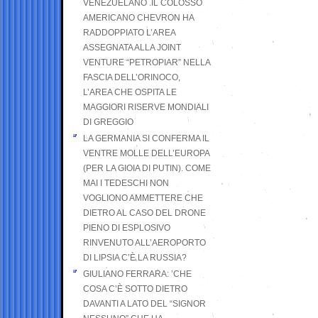
VENEZUELANO .IL COLOSSO
AMERICANO CHEVRON HA
RADDOPPIATO L’AREA
ASSEGNATA ALLA JOINT
VENTURE “PETROPIAR” NELLA
FASCIA DELL’ORINOCO,
L’AREA CHE OSPITA LE
MAGGIORI RISERVE MONDIALI
DI GREGGIO
LA GERMANIA SI CONFERMA IL
VENTRE MOLLE DELL’EUROPA
(PER LA GIOIA DI PUTIN). COME
MAI I TEDESCHI NON
VOGLIONO AMMETTERE CHE
DIETRO AL CASO DEL DRONE
PIENO DI ESPLOSIVO
RINVENUTO ALL’AEROPORTO
DI LIPSIA C’È LA RUSSIA?
GIULIANO FERRARA: ’CHE
COSA C’È SOTTO DIETRO
DAVANTI A LATO DEL “SIGNOR