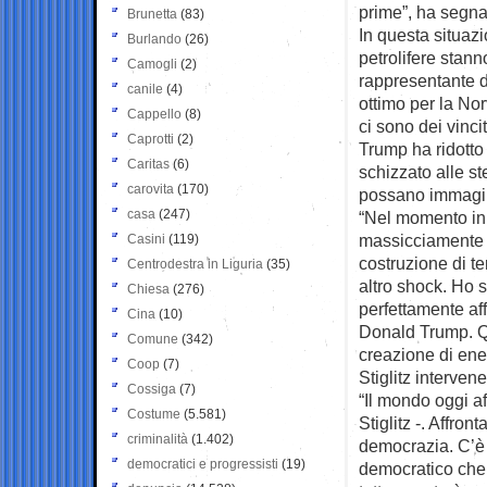
prime”, ha segna
Brunetta
(83)
In questa situazi
Burlando
(26)
petrolifere sta
Camogli
(2)
rappresentante d
canile
(4)
ottimo per la Nor
Cappello
(8)
ci sono dei vinci
Caprotti
(2)
Trump ha ridotto 
Caritas
(6)
schizzato alle st
carovita
(170)
possano immagin
casa
(247)
“Nel momento in 
massicciamente n
Casini
(119)
costruzione di te
Centrodestra in Liguria
(35)
altro shock. Ho 
Chiesa
(276)
perfettamente affi
Cina
(10)
Donald Trump. Qu
Comune
(342)
creazione di ene
Coop
(7)
Stiglitz interve
Cossiga
(7)
“Il mondo oggi af
Costume
(5.581)
Stiglitz -. Affro
criminalità
(1.402)
democrazia. C’è 
democratici e progressisti
(19)
democratico che m