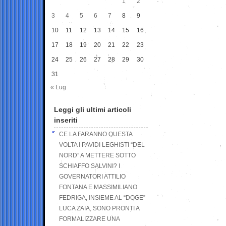
1
2
3
4
5
6
7
8
9
10
11
12
13
14
15
16
17
18
19
20
21
22
23
24
25
26
27
28
29
30
31
« Lug
Leggi gli ultimi articoli
inseriti
CE LA FARANNO QUESTA
VOLTA I PAVIDI LEGHISTI “DEL
NORD” A METTERE SOTTO
SCHIAFFO SALVINI? I
GOVERNATORI ATTILIO
FONTANA E MASSIMILIANO
FEDRIGA, INSIEME AL “DOGE”
LUCA ZAIA, SONO PRONTI A
FORMALIZZARE UNA