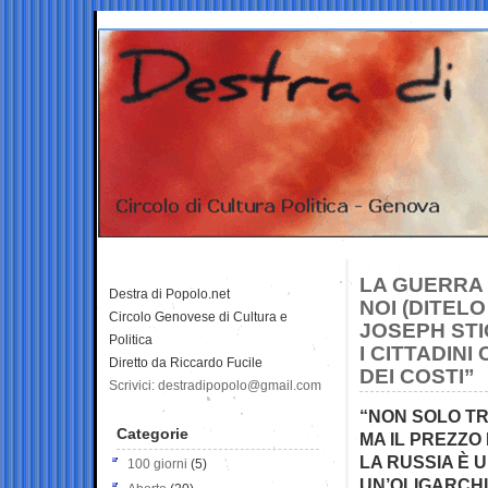
LA GUERRA 
Destra di Popolo.net
NOI (DITELO
Circolo Genovese di Cultura e
JOSEPH STI
Politica
I CITTADIN
Diretto da Riccardo Fucile
DEI COSTI”
Scrivici: destradipopolo@gmail.com
“NON SOLO TR
Categorie
MA IL PREZZO
LA RUSSIA È 
100 giorni
(5)
UN’OLIGARCHI