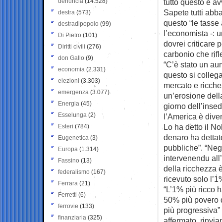
denuncia
(14.528)
tutto questo è a
Sapete tutti abba
destra
(573)
questo “le tasse
destradipopolo
(99)
l’economista -: 
Di Pietro
(101)
dovrei criticare 
Diritti civili
(276)
carbonio che rifl
don Gallo
(9)
“C’è stato un aum
economia
(2.331)
questo si colleg
elezioni
(3.303)
mercato e ricche
emergenza
(3.077)
un’erosione dell
Energia
(45)
giorno dell’inse
Esselunga
(2)
l’America è dive
Lo ha detto il No
Esteri
(784)
denaro ha dettat
Eugenetica
(3)
pubbliche”. “Negl
Europa
(1.314)
intervenendu all
Fassino
(13)
della ricchezza 
federalismo
(167)
ricevuto solo l’1
Ferrara
(21)
“L’1% più ricco ha
Ferretti
(6)
50% più povero di
ferrovie
(133)
più progressiva”
finanziaria
(325)
affermato, rinvi