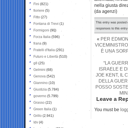
Fini
(821)
nella giusta dire
fioriere
(5)
(da agenzi)
Fitto
(27)
This entry was posted 
Fontana di Trevi
(1)
responses to this entr
Formigoni
(90)
Forza Italia
(596)
«
PER EDMOND
frana
(9)
VICEMINISTR
Fratelli d'Italia
(291)
È UNA SORP
Futuro e Libertà
(510)
“LA GUERR
g8
(25)
ISRAELE E D
Gelmini
(68)
JOE KENT, I
Genova
(542)
DELLA GUERR
Giannino
(10)
POSSO SOSTE
Giustizia
(5.784)
MIN
governo
(5.799)
Leave a Rep
Grasso
(22)
You must be
log
Green Italia
(1)
Grillo
(2.941)
Idv
(4)