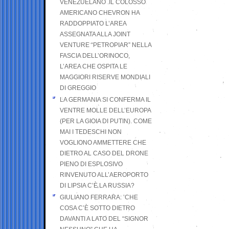
VENEZUELANO .IL COLOSSO
AMERICANO CHEVRON HA
RADDOPPIATO L’AREA
ASSEGNATA ALLA JOINT
VENTURE “PETROPIAR” NELLA
FASCIA DELL’ORINOCO,
L’AREA CHE OSPITA LE
MAGGIORI RISERVE MONDIALI
DI GREGGIO
LA GERMANIA SI CONFERMA IL
VENTRE MOLLE DELL’EUROPA
(PER LA GIOIA DI PUTIN). COME
MAI I TEDESCHI NON
VOGLIONO AMMETTERE CHE
DIETRO AL CASO DEL DRONE
PIENO DI ESPLOSIVO
RINVENUTO ALL’AEROPORTO
DI LIPSIA C’È LA RUSSIA?
GIULIANO FERRARA: ’CHE
COSA C’È SOTTO DIETRO
DAVANTI A LATO DEL “SIGNOR