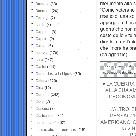
riferimento alla 
Brunetta
(83)
“Come veterano 
Burlando
(26)
marito di una so
Camogli
(2)
appoggiare l’inv
canile
(4)
guerra che non a
Cappello
(8)
costo delle vite 
Caprotti
(2)
direttrice dell’i
Caritas
(6)
che finora ha pr
carovita
(170)
(da agenzie)
casa
(247)
This entry was posted 
Casini
(119)
responses to this entr
Centrodestra in Liguria
(35)
Chiesa
(276)
«
LA GUERRA 
Cina
(10)
ALLA SUA AM
Comune
(342)
L’ECONOMI
Coop
(7)
Cossiga
(7)
“L’ALTRO I
MESSAGGIO
Costume
(5.581)
AMERICANO, C
criminalità
(1.402)
HA VI
democratici e progressisti
(19)
PR