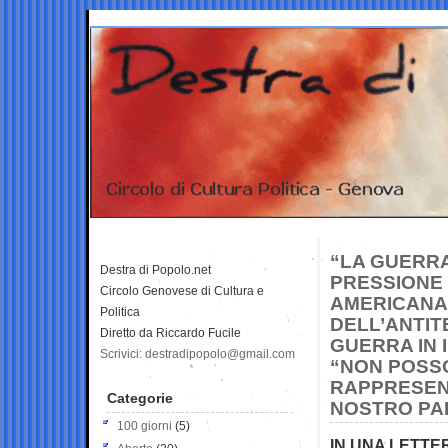
“LA GUERRA 
Destra di Popolo.net
PRESSIONE 
Circolo Genovese di Cultura e
AMERICANA”
Politica
DELL’ANTI
Diretto da Riccardo Fucile
GUERRA IN 
Scrivici: destradipopolo@gmail.com
“NON POSSO
RAPPRESENT
Categorie
NOSTRO PA
100 giorni
(5)
IN UNA LETTE