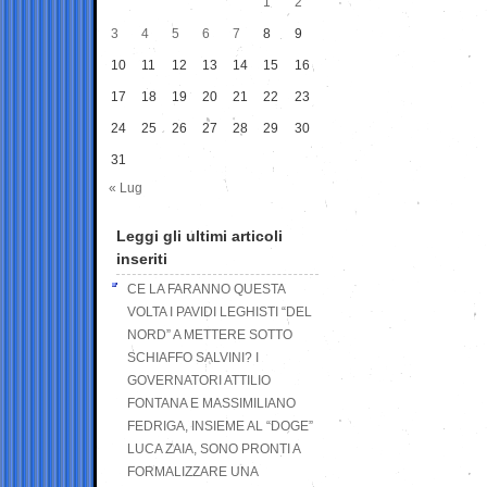
1
2
3
4
5
6
7
8
9
10
11
12
13
14
15
16
17
18
19
20
21
22
23
24
25
26
27
28
29
30
31
« Lug
Leggi gli ultimi articoli
inseriti
CE LA FARANNO QUESTA
VOLTA I PAVIDI LEGHISTI “DEL
NORD” A METTERE SOTTO
SCHIAFFO SALVINI? I
GOVERNATORI ATTILIO
FONTANA E MASSIMILIANO
FEDRIGA, INSIEME AL “DOGE”
LUCA ZAIA, SONO PRONTI A
FORMALIZZARE UNA