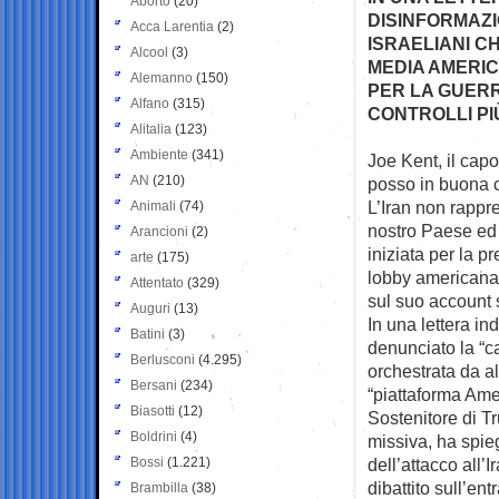
Aborto
(20)
DISINFORMAZI
Acca Larentia
(2)
ISRAELIANI C
Alcool
(3)
MEDIA AMERIC
Alemanno
(150)
PER LA GUERR
Alfano
(315)
CONTROLLI PI
Alitalia
(123)
Ambiente
(341)
Joe Kent, il capo
AN
(210)
posso in buona
L’Iran non rappr
Animali
(74)
nostro Paese ed 
Arancioni
(2)
iniziata per la p
arte
(175)
lobby americana”
Attentato
(329)
sul suo account 
Auguri
(13)
In una lettera i
Batini
(3)
denunciato la “
Berlusconi
(4.295)
orchestrata da al
Bersani
(234)
“piattaforma Amer
Biasotti
(12)
Sostenitore di Tr
Boldrini
(4)
missiva, ha spie
Bossi
(1.221)
dell’attacco all’
dibattito sull’ent
Brambilla
(38)