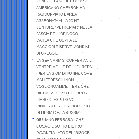
VENEZUELANO .IL COLOSSO
AMERICANO CHEVRON HA
RADDOPPIATO L’AREA
ASSEGNATA ALLA JOINT
VENTURE “PETROPIAR” NELLA
FASCIA DELL’ORINOCO,
L’AREA CHE OSPITA LE
MAGGIORI RISERVE MONDIALI
DI GREGGIO
LA GERMANIA SI CONFERMA IL
VENTRE MOLLE DELL’EUROPA
(PER LA GIOIA DI PUTIN). COME
MAI I TEDESCHI NON
VOGLIONO AMMETTERE CHE
DIETRO AL CASO DEL DRONE
PIENO DI ESPLOSIVO
RINVENUTO ALL’AEROPORTO
DI LIPSIA C’È LA RUSSIA?
GIULIANO FERRARA: ’CHE
COSA C’È SOTTO DIETRO
DAVANTI A LATO DEL “SIGNOR