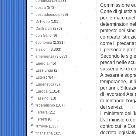
denuncia
(14.528)
Commissione euro
destra
(573)
Corte di giustizi
destradipopolo
(99)
per fermare quel
Di Pietro
(101)
determinato» nel
Diritti civili
(276)
proteste dei sind
don Gallo
(9)
comparto istruzi
economia
(2.331)
come il precariat
Il personale prec
elezioni
(3.303)
Secondo le sigle 
emergenza
(3.077)
precari nelle sc
Energia
(45)
susseguirsi di co
Esselunga
(2)
A pesare è soprat
Esteri
(784)
temporanee, util
Eugenetica
(3)
per anni. Situaz
Europa
(1.314)
di lavoratori Ata 
Fassino
(13)
rallentando l’or
federalismo
(167)
dei servizi.
Ferrara
(21)
Il ministero dell
Dal ministero del
Ferretti
(6)
contro cui la Cor
ferrovie
(133)
decreto legislat
finanziaria
(325)