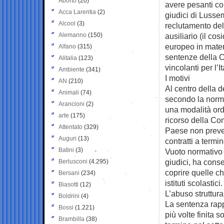
Aborto
(20)
avere pesanti co
Acca Larentia
(2)
giudici di Lusse
Alcool
(3)
reclutamento del
Alemanno
(150)
ausiliario (il cos
europeo in mater
Alfano
(315)
sentenze della C
Alitalia
(123)
vincolanti per l’It
Ambiente
(341)
I motivi
AN
(210)
Al centro della d
Animali
(74)
secondo la norm
Arancioni
(2)
una modalità ordi
arte
(175)
ricorso della Co
Attentato
(329)
Paese non preved
Auguri
(13)
contratti a term
Batini
(3)
Vuoto normativo
giudici, ha conse
Berlusconi
(4.295)
coprire quelle c
Bersani
(234)
istituti scolastici.
Biasotti
(12)
L’abuso struttura
Boldrini
(4)
La sentenza rapp
Bossi
(1.221)
più volte finita 
Brambilla
(38)