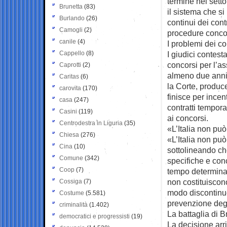
termine nel setto
Brunetta
(83)
il sistema che si
Burlando
(26)
continui dei cont
Camogli
(2)
procedure concor
canile
(4)
I problemi dei c
Cappello
(8)
I giudici contest
concorsi per l’a
Caprotti
(2)
almeno due anni 
Caritas
(6)
la Corte, produce
carovita
(170)
finisce per incen
casa
(247)
contratti tempor
Casini
(119)
ai concorsi.
Centrodestra in Liguria
(35)
«L’Italia non può
Chiesa
(276)
«L’Italia non può
Cina
(10)
sottolineando ch
Comune
(342)
specifiche e concr
Coop
(7)
tempo determinato
non costituiscon
Cossiga
(7)
modo discontinuo
Costume
(5.581)
prevenzione degl
criminalità
(1.402)
La battaglia di B
democratici e progressisti
(19)
La decisione arr