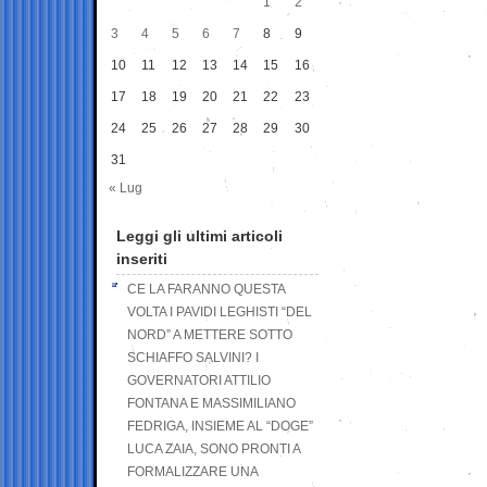
1
2
3
4
5
6
7
8
9
10
11
12
13
14
15
16
17
18
19
20
21
22
23
24
25
26
27
28
29
30
31
« Lug
Leggi gli ultimi articoli
inseriti
CE LA FARANNO QUESTA
VOLTA I PAVIDI LEGHISTI “DEL
NORD” A METTERE SOTTO
SCHIAFFO SALVINI? I
GOVERNATORI ATTILIO
FONTANA E MASSIMILIANO
FEDRIGA, INSIEME AL “DOGE”
LUCA ZAIA, SONO PRONTI A
FORMALIZZARE UNA