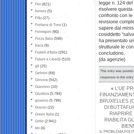
legge n. 124 del
Fini
(821)
risolvere questa
fioriere
(5)
confronto con le 
Fitto
(27)
revisione comple
Fontana di Trevi
(1)
sapere dal minis
Formigoni
(90)
cosiddetto “salva
Forza Italia
(596)
ha presentato u
frana
(9)
strutturale le c
Fratelli d'Italia
(291)
concludono.
(da agenzie)
Futuro e Libertà
(510)
g8
(25)
This entry was posted 
Gelmini
(68)
responses to this entr
Genova
(542)
Giannino
(10)
«
L’UE PR
Giustizia
(5.784)
FINANZIAMENTI
BRUXELLES (C
governo
(5.799)
DI BUTTAFU
Grasso
(22)
RIAPRIRE 
Green Italia
(1)
RIABILITA G
Grillo
(2.941)
BIEN
Idv
(4)
IL PROBLEMA POLI