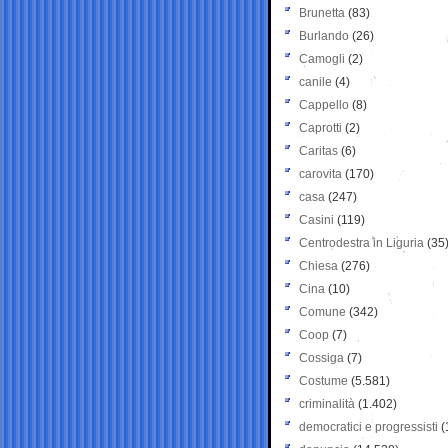
Brunetta
(83)
Burlando
(26)
Camogli
(2)
canile
(4)
Cappello
(8)
Caprotti
(2)
Caritas
(6)
carovita
(170)
casa
(247)
Casini
(119)
Centrodestra in Liguria
(35
Chiesa
(276)
Cina
(10)
Comune
(342)
Coop
(7)
Cossiga
(7)
Costume
(5.581)
criminalità
(1.402)
democratici e progressisti
(