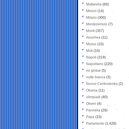
Mattarella
(60)
Meloni
(14)
Milano
(300)
Montezemolo
(7)
Monti
(357)
moschea
(11)
Musso
(10)
Muti
(10)
Napoli
(319)
Napolitano
(220)
no global
(5)
notte bianca
(3)
Nuovo Centrodestra
(2)
Obama
(11)
olimpiadi
(40)
Oliveri
(4)
Pannella
(29)
Papa
(33)
Parlamento
(1.428)