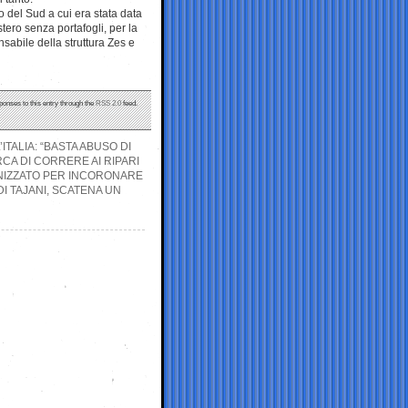
to del Sud a cui era stata data
tero senza portafogli, per la
sabile della struttura Zes e
ponses to this entry through the
RSS 2.0
feed.
ITALIA: “BASTA ABUSO DI
CA DI CORRERE AI RIPARI
GANIZZATO PER INCORONARE
 TAJANI, SCATENA UN