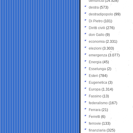
denuncia
(14.528)
destra
(573)
destradipopolo
(99)
Di Pietro
(101)
Diritti civili
(276)
don Gallo
(9)
economia
(2.331)
elezioni
(3.303)
emergenza
(3.077)
Energia
(45)
Esselunga
(2)
Esteri
(784)
Eugenetica
(3)
Europa
(1.314)
Fassino
(13)
federalismo
(167)
Ferrara
(21)
Ferretti
(6)
ferrovie
(133)
finanziaria
(325)