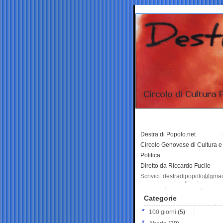
Destra di Popolo.net
Circolo Genovese di Cultura e
Politica
Diretto da Riccardo Fucile
Scrivici: destradipopolo@gma
Categorie
100 giorni
(5)