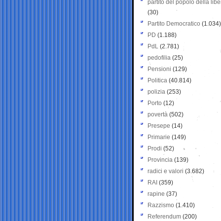
partito del popolo della libe
(30)
Partito Democratico
(1.034)
PD
(1.188)
PdL
(2.781)
pedofilia
(25)
Pensioni
(129)
Politica
(40.814)
polizia
(253)
Porto
(12)
povertà
(502)
Presepe
(14)
Primarie
(149)
Prodi
(52)
Provincia
(139)
radici e valori
(3.682)
RAI
(359)
rapine
(37)
Razzismo
(1.410)
Referendum
(200)