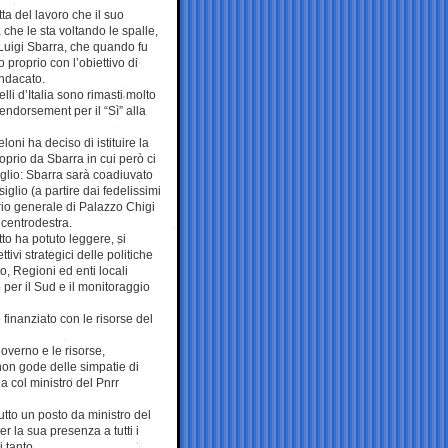
ta del lavoro che il suo
 che le sta voltando le spalle,
Luigi Sbarra, che quando fu
 proprio con l’obiettivo di
indacato.
elli d’Italia sono rimasti molto
n endorsement per il “Sì” alla
loni ha deciso di istituire la
prio da Sbarra in cui però ci
glio: Sbarra sarà coadiuvato
iglio (a partire dai fedelissimi
rio generale di Palazzo Chigi
 centrodestra.
to ha potuto leggere, si
tivi strategici delle politiche
o, Regioni ed enti locali
 per il Sud e il monitoraggio
 finanziato con le risorse del
overno e le risorse,
non gode delle simpatie di
ia col ministro del Pnrr
tto un posto da ministro del
er la sua presenza a tutti i
 tanto.