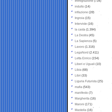
Immigrazione
(734)
indulto
(14)
inflazione
(26)
Ingroia
(15)
Interviste
(16)
la casta
(1.394)
La Destra
(45)
La Sapienza
(5)
Lavoro
(1.316)
LegaNord
(2.411)
Letta Enrico
(154)
Liberi e Uguali
(10)
Libia
(68)
Libri
(33)
Liguria Futurista
(25)
mafia
(543)
manifesto
(7)
Margherita
(16)
Maroni
(171)
Mastella
(16)