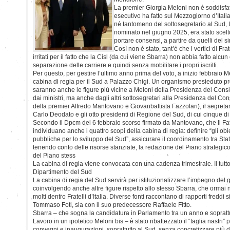
La premier Giorgia Meloni non è soddisfat
esecutivo ha fatto sul Mezzogiorno d’Italia
né tantomeno del sottosegretario al Sud, 
nominato nel giugno 2025, era stato scelto
portare consensi, a partire da quelli del s
Così non è stato, tant’è che i vertici di Frat
irritati per il fatto che la Cisl (da cui viene Sbarra) non abbia fatto alcu
separazione delle carriere e quindi senza mobilitare i propri iscritti.
Per questo, per gestire l’ultimo anno prima del voto, a inizio febbraio Me
cabina di regia per il Sud a Palazzo Chigi. Un organismo presieduto pro
saranno anche le figure più vicine a Meloni della Presidenza del Consi
dai ministri, ma anche dagli altri sottosegretari alla Presidenza del Cons
della premier Alfredo Mantovano e Giovanbattista Fazzolari), il segreta
Carlo Deodato e gli otto presidenti di Regione del Sud, di cui cinque di
Secondo il Dpcm del 6 febbraio scorso firmato da Mantovano, che Il Fat
individuano anche i quattro scopi della cabina di regia: definire “gli obiet
pubbliche per lo sviluppo del Sud”, assicurare il coordinamento tra Stat
tenendo conto delle risorse stanziate, la redazione del Piano strategico
del Piano stess
La cabina di regia viene convocata con una cadenza trimestrale. Il tutto
Dipartimento del Sud
La cabina di regia del Sud servirà per istituzionalizzare l’impegno del g
coinvolgendo anche altre figure rispetto allo stesso Sbarra, che ormai 
molti dentro Fratelli d’Italia. Diverse fonti raccontano di rapporti freddi s
Tommaso Foti, sia con il suo predecessore Raffaele Fitto.
Sbarra – che sogna la candidatura in Parlamento tra un anno e soprattu
Lavoro in un ipotetico Meloni bis – è stato ribattezzato il “taglia nastri” p
convegni e inaugurazioni, soprattutto al Sud, senza concretizzare più di