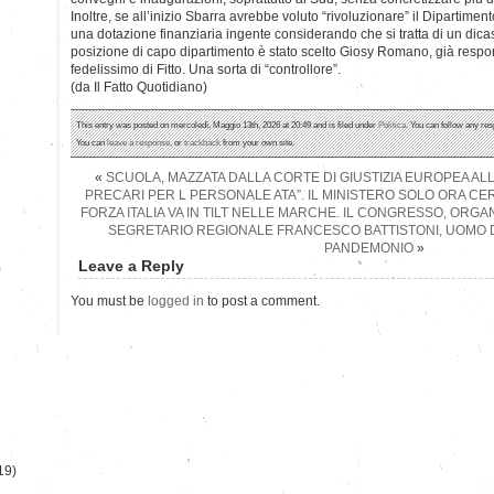
Inoltre, se all’inizio Sbarra avrebbe voluto “rivoluzionare” il Dipartimen
una dotazione finanziaria ingente considerando che si tratta di un dicas
posizione di capo dipartimento è stato scelto Giosy Romano, già respon
fedelissimo di Fitto. Una sorta di “controllore”.
(da Il Fatto Quotidiano)
This entry was posted on mercoledì, Maggio 13th, 2026 at 20:49 and is filed under
Politica
. You can follow any res
You can
leave a response
, or
trackback
from your own site.
«
SCUOLA, MAZZATA DALLA CORTE DI GIUSTIZIA EUROPEA ALL’
PRECARI PER L PERSONALE ATA”. IL MINISTERO SOLO ORA CER
FORZA ITALIA VA IN TILT NELLE MARCHE. IL CONGRESSO, OR
SEGRETARIO REGIONALE FRANCESCO BATTISTONI, UOMO DI
PANDEMONIO
»
Leave a Reply
)
You must be
logged in
to post a comment.
19)