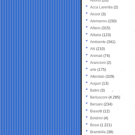
Aborto
(20)
Acca Larentia
(2)
Alcool
(3)
Alemanno
(150)
Alfano
(315)
Alitalia
(123)
Ambiente
(341)
AN
(210)
Animali
(74)
Arancioni
(2)
arte
(175)
Attentato
(329)
Auguri
(13)
Batini
(3)
Berlusconi
(4.295)
Bersani
(234)
Biasotti
(12)
Boldrini
(4)
Bossi
(1.221)
Brambilla
(38)