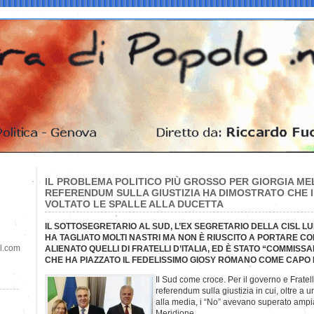
IL PROBLEMA POLITICO PIÙ GROSSO PER GIORGIA MELO
REFERENDUM SULLA GIUSTIZIA HA DIMOSTRATO CHE I
VOLTATO LE SPALLE ALLA DUCETTA
IL SOTTOSEGRETARIO AL SUD, L’EX SEGRETARIO DELLA CISL LU
HA TAGLIATO MOLTI NASTRI MA NON È RIUSCITO A PORTARE CONS
il.com
ALIENATO QUELLI DI FRATELLI D’ITALIA, ED È STATO “COMMISS
CHE HA PIAZZATO IL FEDELISSIMO GIOSY ROMANO COME CAPO 
Il Sud come croce. Per il governo e Fratelli
referendum sulla giustizia in cui, oltre a 
alla media, i “No” avevano superato ampiame
Meridione.