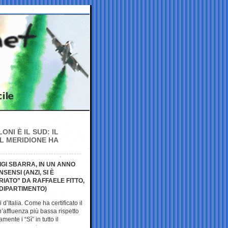
NI È IL SUD: IL
L MERIDIONE HA
IGI SBARRA, IN UN ANNO
ENSI (ANZI, SI È
ARIATO” DA RAFFAELE FITTO,
DIPARTIMENTO)
 d’Italia. Come ha certificato il
un’affluenza più bassa rispetto
nte i “Sì” in tutto il