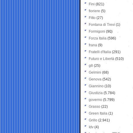
Fini
(821)
fioriere
(5)
Fitto
(27)
Fontana di Trevi
(1)
Formigoni
(90)
Forza Italia
(596)
frana
(9)
Fratelli d'Italia
(291)
Futuro e Libertà
(510)
g8
(25)
Gelmini
(68)
Genova
(542)
Giannino
(10)
Giustizia
(5.784)
governo
(5.799)
Grasso
(22)
Green Italia
(1)
Grillo
(2.941)
Idv
(4)