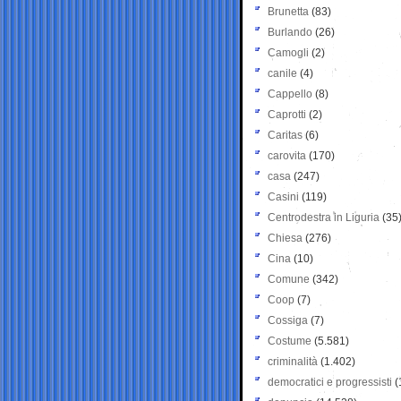
Brunetta
(83)
Burlando
(26)
Camogli
(2)
canile
(4)
Cappello
(8)
Caprotti
(2)
Caritas
(6)
carovita
(170)
casa
(247)
Casini
(119)
Centrodestra in Liguria
(35
Chiesa
(276)
Cina
(10)
Comune
(342)
Coop
(7)
Cossiga
(7)
Costume
(5.581)
criminalità
(1.402)
democratici e progressisti
(