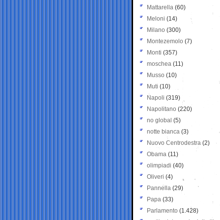
Mattarella
(60)
Meloni
(14)
Milano
(300)
Montezemolo
(7)
Monti
(357)
moschea
(11)
Musso
(10)
Muti
(10)
Napoli
(319)
Napolitano
(220)
no global
(5)
notte bianca
(3)
Nuovo Centrodestra
(2)
Obama
(11)
olimpiadi
(40)
Oliveri
(4)
Pannella
(29)
Papa
(33)
Parlamento
(1.428)