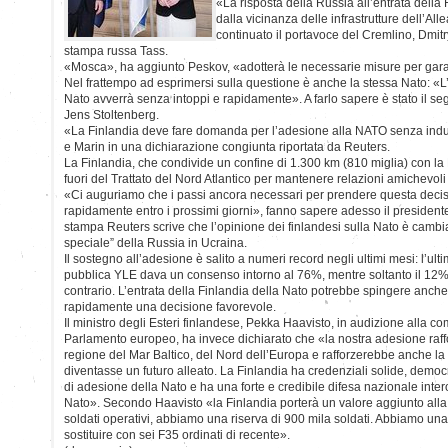
«La risposta della Russia all’entrata della
dalla vicinanza delle infrastrutture dell’All
continuato il portavoce del Cremlino, Dmitr
stampa russa Tass.
«Mosca», ha aggiunto Peskov, «adotterà le necessarie misure per garan
Nel frattempo ad esprimersi sulla questione è anche la stessa Nato: «L
Nato avverrà senza intoppi e rapidamente». A farlo sapere è stato il se
Jens Stoltenberg.
«La Finlandia deve fare domanda per l’adesione alla NATO senza indu
e Marin in una dichiarazione congiunta riportata da Reuters.
La Finlandia, che condivide un confine di 1.300 km (810 miglia) con la R
fuori del Trattato del Nord Atlantico per mantenere relazioni amichevoli 
«Ci auguriamo che i passi ancora necessari per prendere questa decis
rapidamente entro i prossimi giorni», fanno sapere adesso il presidente
stampa Reuters scrive che l’opinione dei finlandesi sulla Nato è cambi
speciale” della Russia in Ucraina.
Il sostegno all’adesione è salito a numeri record negli ultimi mesi: l’ul
pubblica YLE dava un consenso intorno al 76%, mentre soltanto il 12%
contrario. L’entrata della Finlandia della Nato potrebbe spingere anch
rapidamente una decisione favorevole.
Il ministro degli Esteri finlandese, Pekka Haavisto, in audizione alla co
Parlamento europeo, ha invece dichiarato che «la nostra adesione raffo
regione del Mar Baltico, del Nord dell’Europa e rafforzerebbe anche la
diventasse un futuro alleato. La Finlandia ha credenziali solide, democra
di adesione della Nato e ha una forte e credibile difesa nazionale inte
Nato». Secondo Haavisto «la Finlandia porterà un valore aggiunto all
soldati operativi, abbiamo una riserva di 900 mila soldati. Abbiamo una 
sostituire con sei F35 ordinati di recente».