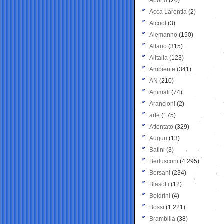
Aborto
(20)
Acca Larentia
(2)
Alcool
(3)
Alemanno
(150)
Alfano
(315)
Alitalia
(123)
Ambiente
(341)
AN
(210)
Animali
(74)
Arancioni
(2)
arte
(175)
Attentato
(329)
Auguri
(13)
Batini
(3)
Berlusconi
(4.295)
Bersani
(234)
Biasotti
(12)
Boldrini
(4)
Bossi
(1.221)
Brambilla
(38)