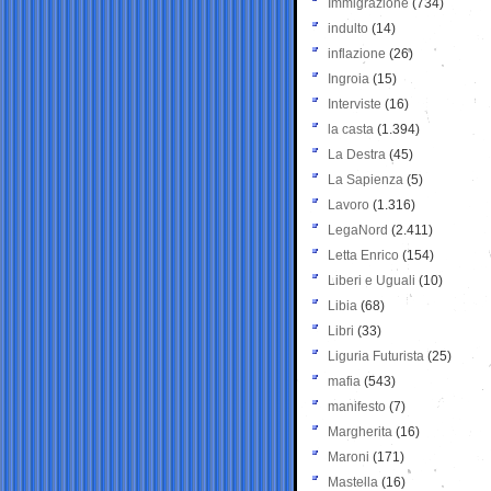
Immigrazione
(734)
indulto
(14)
inflazione
(26)
Ingroia
(15)
Interviste
(16)
la casta
(1.394)
La Destra
(45)
La Sapienza
(5)
Lavoro
(1.316)
LegaNord
(2.411)
Letta Enrico
(154)
Liberi e Uguali
(10)
Libia
(68)
Libri
(33)
Liguria Futurista
(25)
mafia
(543)
manifesto
(7)
Margherita
(16)
Maroni
(171)
Mastella
(16)