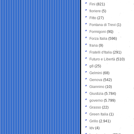
Fini
(821)
fioriere
(5)
Fitto
(27)
Fontana di Trevi
(1)
Formigoni
(90)
Forza Italia
(596)
frana
(9)
Fratelli d'Italia
(291)
Futuro e Libertà
(510)
g8
(25)
Gelmini
(68)
Genova
(542)
Giannino
(10)
Giustizia
(5.784)
governo
(5.799)
Grasso
(22)
Green Italia
(1)
Grillo
(2.941)
Idv
(4)