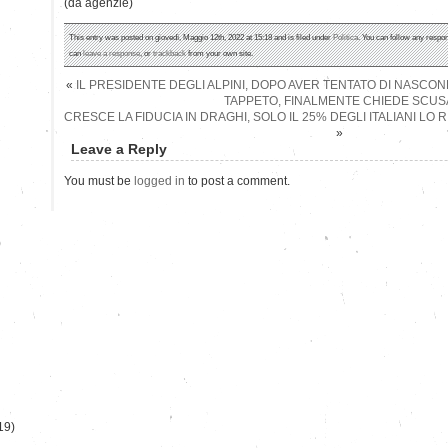
(da agenzie)
This entry was posted on giovedì, Maggio 12th, 2022 at 15:18 and is filed under
Politica
. You can follow any respon
can
leave a response
, or
trackback
from your own site.
«
IL PRESIDENTE DEGLI ALPINI, DOPO AVER TENTATO DI NASCO
TAPPETO, FINALMENTE CHIEDE SCUS
CRESCE LA FIDUCIA IN DRAGHI, SOLO IL 25% DEGLI ITALIANI LO
»
Leave a Reply
You must be
logged in
to post a comment.
)
19)