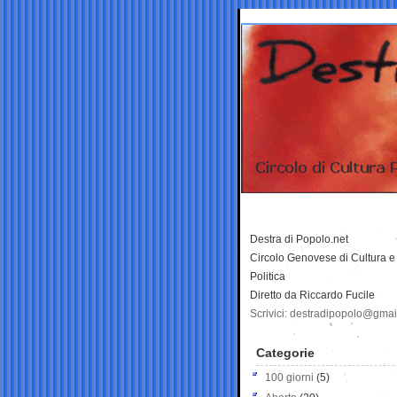
Destra di Popolo.net
Circolo Genovese di Cultura e
Politica
Diretto da Riccardo Fucile
Scrivici: destradipopolo@gma
Categorie
100 giorni
(5)