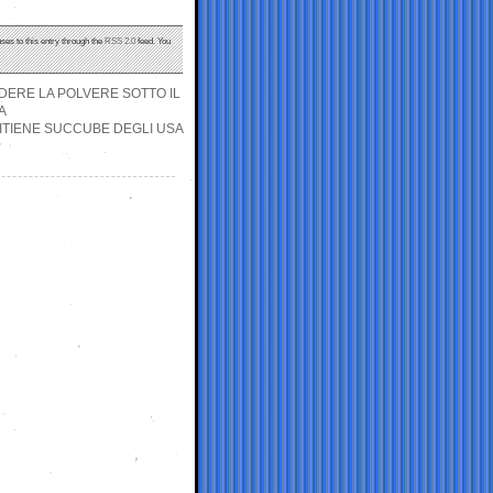
ses to this entry through the
RSS 2.0
feed. You
NDERE LA POLVERE SOTTO IL
A
 RITIENE SUCCUBE DEGLI USA