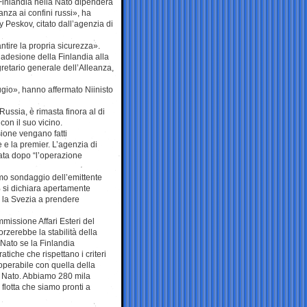
 Finlandia nella Nato dipenderà
eanza ai confini russi», ha
y Peskov, citato dall’agenzia di
tire la propria sicurezza».
’adesione della Finlandia alla
gretario generale dell’Alleanza,
gio», hanno affermato Niinisto
ussia, è rimasta finora al di
con il suo vicino.
ione vengano fatti
 e la premier. L’agenzia di
ata dopo “l’operazione
timo sondaggio dell’emittente
 si dichiara apertamente
e la Svezia a prendere
mmissione Affari Esteri del
rzerebbe la stabilità della
 Nato se la Finlandia
tiche che rispettano i criteri
roperabile con quella della
a Nato. Abbiamo 280 mila
flotta che siamo pronti a