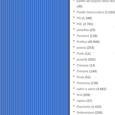
partito del popolo della libe
(30)
Partito Democratico
(1.034)
PD
(1.188)
PdL
(2.781)
pedofilia
(25)
Pensioni
(129)
Politica
(40.846)
polizia
(253)
Porto
(12)
povertà
(502)
Presepe
(14)
Primarie
(149)
Prodi
(52)
Provincia
(139)
radici e valori
(3.682)
RAI
(359)
rapine
(37)
Razzismo
(1.410)
Referendum
(200)