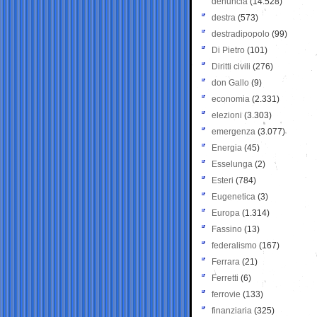
denuncia
(14.528)
destra
(573)
destradipopolo
(99)
Di Pietro
(101)
Diritti civili
(276)
don Gallo
(9)
economia
(2.331)
elezioni
(3.303)
emergenza
(3.077)
Energia
(45)
Esselunga
(2)
Esteri
(784)
Eugenetica
(3)
Europa
(1.314)
Fassino
(13)
federalismo
(167)
Ferrara
(21)
Ferretti
(6)
ferrovie
(133)
finanziaria
(325)