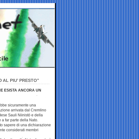
 AL PIU’ PRESTO”
CHE ESISTA ANCORA UN
rebbe sicuramente una
azione arrivata dal Cremlino
ese Sauli Niinistö e della
 a far parte della Nato.
to sapere di una dichiarazione
ente considerati membri