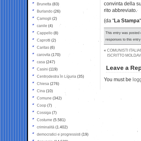
convinta della s
Brunetta
(83)
rito abbreviato.
Burlando
(26)
Camogli
(2)
(da “
La Stampa
“
canile
(4)
Cappello
(8)
This entry was posted 
responses to this entr
Caprotti
(2)
Caritas
(6)
«
COMUNISTI ITALIA
carovita
(170)
ISCRITTO MOLDAVO
casa
(247)
Leave a Rep
Casini
(119)
Centrodestra in Liguria
(35)
You must be
log
Chiesa
(276)
Cina
(10)
Comune
(342)
Coop
(7)
Cossiga
(7)
Costume
(5.581)
criminalità
(1.402)
democratici e progressisti
(19)