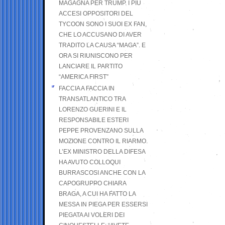
MAGAGNA PER TRUMP. I PIÙ
ACCESI OPPOSITORI DEL
TYCOON SONO I SUOI EX FAN,
CHE LO ACCUSANO DI AVER
TRADITO LA CAUSA “MAGA”. E
ORA SI RIUNISCONO PER
LANCIARE IL PARTITO
“AMERICA FIRST”
FACCIA A FACCIA IN
TRANSATLANTICO TRA
LORENZO GUERINI E IL
RESPONSABILE ESTERI
PEPPE PROVENZANO SULLA
MOZIONE CONTRO IL RIARMO.
L’EX MINISTRO DELLA DIFESA
HA AVUTO COLLOQUI
BURRASCOSI ANCHE CON LA
CAPOGRUPPO CHIARA
BRAGA, A CUI HA FATTO LA
MESSA IN PIEGA PER ESSERSI
PIEGATA AI VOLERI DEI