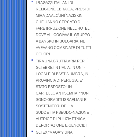
I RAGAZZI ITALIANI DI
RELIGIONE EBRAICA, PRESI DI
MIRA DA ALCUNI NAZISKIN
CHE HANNO CERCATO DI
FARE IRRUZIONE NELL’HOTEL
DOVE ALLOGGIAVA IL GRUPPO
A BANSKO IN BULGARIA, NE
AVEVANO COMBINATE DI TUTTI
COLORI
TIRA UNA BRUTTA ARIA PER
GLI EBREI IN ITALIA. IN UN
LOCALE DI BASTIA UMBRA, IN
PROVINCIA DI PERUGIA, E’
STATO ESPOSTO UN
CARTELLO ANTISEMITA: “NON
SONO GRADITI ISRAELIANI E
SOSTENITORI DELLA
SUDDETTA PSEUDO-NAZIONE
AUTRICE DI PULIZIA ETNICA,
DEPORTAZIONE E GENOCIDI
GLI EX “MAGA”? UNA