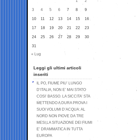
1
2
3
4
5
6
7
8
9
10
11
12
13
14
15
16
17
18
19
20
21
22
23
24
25
26
27
28
29
30
31
« Lug
Leggi gli ultimi articoli
inseriti
IL PO, FIUME PIU’ LUNGO
D’ITALIA, NON E’ MAI STATO
COSI’ BASSO. LA SICCITA’ STA
METTENDO A DURA PROVA I
SUOI VOLUMI D’ACQUA: AL
NORD NON PIOVE DA TRE
MESI,LA SITUAZIONE DEI FIUMI
E’ DRAMMATICA IN TUTTA
EUROPA