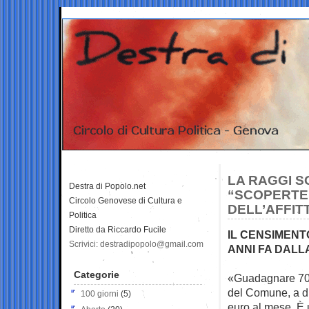
LA RAGGI S
Destra di Popolo.net
“SCOPERTE”
Circolo Genovese di Cultura e
DELL’AFFIT
Politica
Diretto da Riccardo Fucile
IL CENSIMENT
Scrivici: destradipopolo@gmail.com
ANNI FA DALL
Categorie
«Guadagnare 700m
del
Comune, a du
100 giorni
(5)
euro al mese. È 