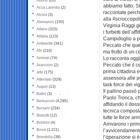
Aborto
(20)
abbiamo fatto. S
Acca Larentia
(2)
raccontate perch
Alcool
(3)
alla #scroccopol
Alemanno
(150)
Virginia Raggi g
Alfano
(315)
i furbetti dell’af
Alitalia
(123)
Campidoglio a p
Ambiente
(341)
Peccato che ques
AN
(210)
ma frutto di un 
Lo racconta ogg
Animali
(74)
Peccato che il ce
Arancioni
(2)
prima cittadina e
arte
(175)
assessora alle p
Attentato
(329)
task force dei vigi
Auguri
(13)
Il pallino passò
Batini
(3)
Paolo Tronca, ch
Berlusconi
(4.295)
affidando il doss
Bersani
(234)
tecnica composta 
Biasotti
(12)
tutte le forze arm
Boldrini
(4)
Arrivarono i pri
Bossi
(1.221)
l’avvicendamento
l’operazione si è
Brambilla
(38)