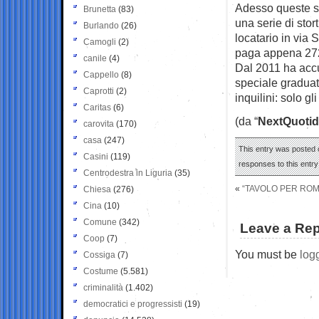
Adesso queste st
Brunetta
(83)
una serie di sto
Burlando
(26)
locatario in via 
Camogli
(2)
paga appena 272 
canile
(4)
Dal 2011 ha accu
Cappello
(8)
speciale graduat
Caprotti
(2)
inquilini: solo gl
Caritas
(6)
(da “
NextQuotid
carovita
(170)
casa
(247)
This entry was posted 
Casini
(119)
responses to this entr
Centrodestra in Liguria
(35)
«
“TAVOLO PER ROMA
Chiesa
(276)
Cina
(10)
Comune
(342)
Leave a Rep
Coop
(7)
You must be
log
Cossiga
(7)
Costume
(5.581)
criminalità
(1.402)
democratici e progressisti
(19)