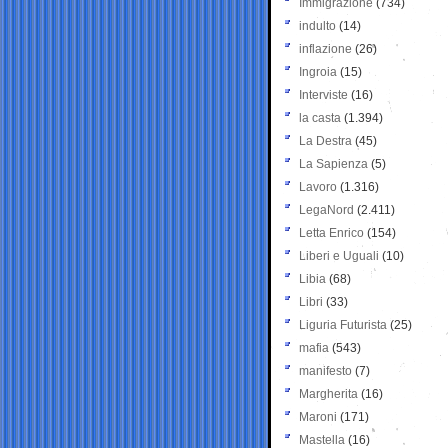
Immigrazione
(734)
indulto
(14)
inflazione
(26)
Ingroia
(15)
Interviste
(16)
la casta
(1.394)
La Destra
(45)
La Sapienza
(5)
Lavoro
(1.316)
LegaNord
(2.411)
Letta Enrico
(154)
Liberi e Uguali
(10)
Libia
(68)
Libri
(33)
Liguria Futurista
(25)
mafia
(543)
manifesto
(7)
Margherita
(16)
Maroni
(171)
Mastella
(16)