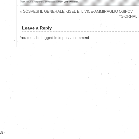
can
leave a response
, or
trackback
from your own site.
«
SOSPESI IL GENERALE KISEL E IL VICE-AMMIRAGLIO OSIPOV
“GIORNALIS
Leave a Reply
You must be
logged in
to post a comment.
)
19)