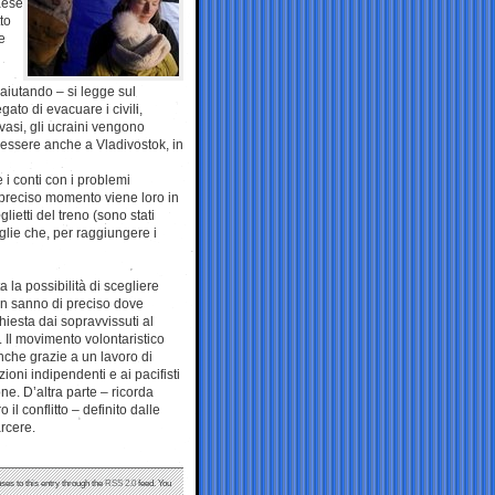
Paese
to
e
 aiutando – si legge sul
to di evacuare i civili,
nvasi, gli ucraini vengono
o essere anche a Vladivostok, in
e i conti con i problemi
 preciso momento viene loro in
lietti del treno (sono stati
iglie che, per raggiungere i
ta la possibilità di scegliere
 non sanno di preciso dove
hiesta dai sopravvissuti al
. Il movimento volontaristico
nche grazie a un lavoro di
oni indipendenti e ai pacifisti
ne. D’altra parte – ricorda
o il conflitto – definito dalle
arcere.
ses to this entry through the
RSS 2.0
feed. You