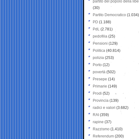
partito del popolo della libe
(30)
Partito Democratico
(1.034)
PD
(1.188)
PdL
(2.781)
pedofilia
(25)
Pensioni
(129)
Politica
(40.814)
polizia
(253)
Porto
(12)
povertà
(502)
Presepe
(14)
Primarie
(149)
Prodi
(52)
Provincia
(139)
radici e valori
(3.682)
RAI
(359)
rapine
(37)
Razzismo
(1.410)
Referendum
(200)