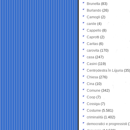
Brunetta
(83)
Burlando
(26)
Camogli
(2)
canile
(4)
Cappello
(8)
Caprotti
(2)
Caritas
(6)
carovita
(170)
casa
(247)
Casini
(119)
Centrodestra in Liguria
(35
Chiesa
(276)
Cina
(10)
Comune
(342)
Coop
(7)
Cossiga
(7)
Costume
(5.581)
criminalità
(1.402)
democratici e progressisti
(