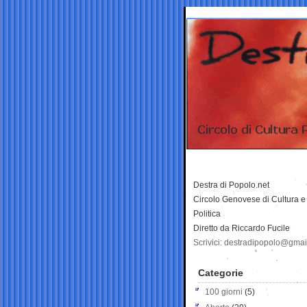
Destra di Popolo.net
Circolo Genovese di Cultura e
Politica
Diretto da Riccardo Fucile
Scrivici: destradipopolo@gma
Categorie
100 giorni
(5)