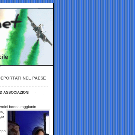
DEPORTATI NEL PAESE
D ASSOCIAZIONI
craini
hanno raggiunto
es,
age
uppo