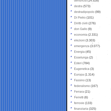
denuncia
(14.528)
destra
(573)
destradipopolo
(99)
Di Pietro
(101)
Diritti civili
(276)
don Gallo
(9)
economia
(2.331)
elezioni
(3.303)
emergenza
(3.077)
Energia
(45)
Esselunga
(2)
Esteri
(784)
Eugenetica
(3)
Europa
(1.314)
Fassino
(13)
federalismo
(167)
Ferrara
(21)
Ferretti
(6)
ferrovie
(133)
finanziaria
(325)