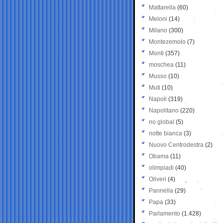
Mattarella
(60)
Meloni
(14)
Milano
(300)
Montezemolo
(7)
Monti
(357)
moschea
(11)
Musso
(10)
Muti
(10)
Napoli
(319)
Napolitano
(220)
no global
(5)
notte bianca
(3)
Nuovo Centrodestra
(2)
Obama
(11)
olimpiadi
(40)
Oliveri
(4)
Pannella
(29)
Papa
(33)
Parlamento
(1.428)