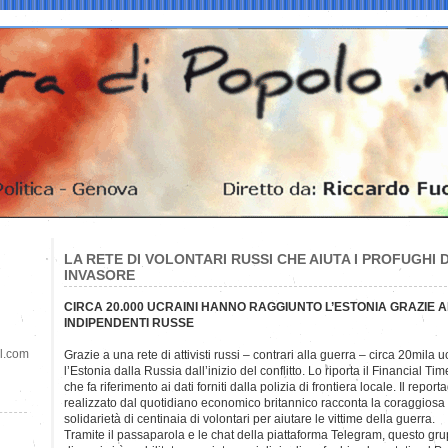
LA RETE DI VOLONTARI RUSSI CHE AIUTA I PROFUGHI 
INVASORE
CIRCA 20.000 UCRAINI HANNO RAGGIUNTO L’ESTONIA GRAZIE A
INDIPENDENTI RUSSE
il.com
Grazie a una rete di attivisti russi – contrari alla guerra – circa 20mila u
l’Estonia dalla Russia dall’inizio del conflitto. Lo riporta il Financial Tim
che fa riferimento ai dati forniti dalla polizia di frontiera locale. Il report
realizzato dal quotidiano economico britannico racconta la coraggiosa
solidarietà di centinaia di volontari per aiutare le vittime della guerra.
Tramite il passaparola e le chat della piattaforma Telegram, questo gr