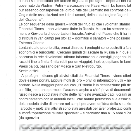
di russi si è mobilitato per aiutare migliaia di profughi – deportati nel 
governato da Vladimir Putin – a scappare nei Paesi vicini. Lo hanno fat
pur essendo consapevoli del giro di vite del Cremlino nei confronti dell
Ong e delle associazioni per i diritti umani, definite dal regime “agenti
dell’Occidente“.
Le conseguenze della guerra – Molti dei rifugiati che i volontari stanno
Financial Times – non volevano finire in Russia. Mosca ha sempre spiega
mentre Kiev parla di deportazioni forzate. Arrivati nel Paese che li ha i
distribuiti in vari campi per sfollati – dormitori o sanatori – che posson
Estremo Oriente.
Lontani dalle proprie città, ormai distrutte, i profughi sono costretti a far
economici e burocratici. Cercano quindi di lasciare la Russia e in quel
soccorso la rete di volontari: offrono informazioni e consigli, pagano i big
raccolti fino a 5mila-6mila rubli per un viaggio). Inoltre, ospitano le fam
Paesi baltici, passano per Mosca e San Pietroburgo.
Scelte difficili
– Ai profughi – dicono gli attivisti citati dal Financial Times – viene offer
dove essere portati. Eppure molti di loro – privi di informazioni utili –
andare. Nella maggior parte dei casi, l’Estonia è la destinazione più ric
conflitto, in quanto permette l’accesso anche a chi è privo di documenti
russo riesce a soddisfare molte delle richieste avanzate dagli ucraini a
coordinamento con le autorità locali, che hanno permesso alle associazi
della società civile di entrare nei campi per avere un’idea della situazio
l’articolo – molti altri attivisti sono stati arrestati per aver protestato contr
autorità “operazione militare speciale” – e rischiano fino a 15 anni di c
(da agenzie)
This entry was posted on giovedì, Maggio 19th, 2022 at 21:24 and is filed under
Politica
. You can follow any respon