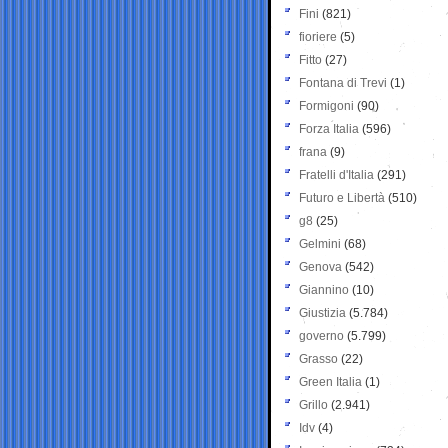
Fini
(821)
fioriere
(5)
Fitto
(27)
Fontana di Trevi
(1)
Formigoni
(90)
Forza Italia
(596)
frana
(9)
Fratelli d'Italia
(291)
Futuro e Libertà
(510)
g8
(25)
Gelmini
(68)
Genova
(542)
Giannino
(10)
Giustizia
(5.784)
governo
(5.799)
Grasso
(22)
Green Italia
(1)
Grillo
(2.941)
Idv
(4)