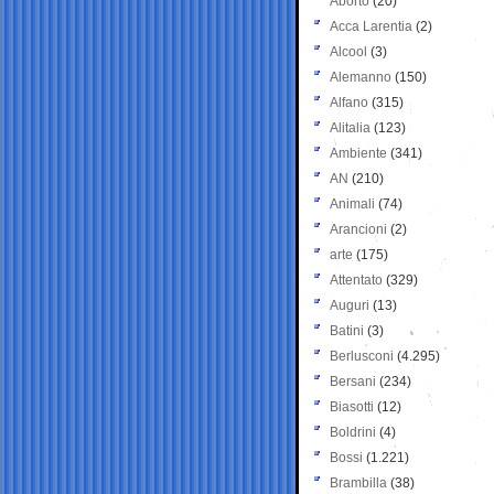
Aborto
(20)
Acca Larentia
(2)
Alcool
(3)
Alemanno
(150)
Alfano
(315)
Alitalia
(123)
Ambiente
(341)
AN
(210)
Animali
(74)
Arancioni
(2)
arte
(175)
Attentato
(329)
Auguri
(13)
Batini
(3)
Berlusconi
(4.295)
Bersani
(234)
Biasotti
(12)
Boldrini
(4)
Bossi
(1.221)
Brambilla
(38)