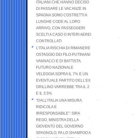
ITALIANI CHE HANNO DECISO
DI PASSARE LE VACANZE IN
SPAGNA SONO COSTRETTI A
LUNGHE CODE AL LORO
ARRIVO, CON PASSEGGERI
SCELTI A CASO O INTERI AEREI
CONTROLLATI
L’ITALIA RISCHIA DI RIMANERE
OSTAGGIO DEI FILO-PUTINIANI
VANNACCI E DI BATTISTA.
FUTURO NAZIONALE
VELEGGIA SOPRA IL 7% E UN
EVENTUALE PARTITO DELL’EX
GRILLINO VARREBBE TRA IL 2
E IL 3.5%
“DALL’ITALIA UNA MISURA
RIDICOLA E
IRRESPONSABILE”: SIRA
REGO, MINISTRA DELLA
GIOVENTÙ DEL GOVERNO
SPAGNOLO, FA LO SHAMPOO A