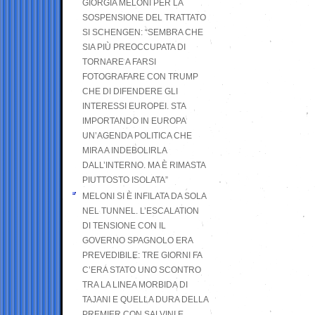
GIORGIA MELONI PER LA
SOSPENSIONE DEL TRATTATO
SI SCHENGEN: “SEMBRA CHE
SIA PIÙ PREOCCUPATA DI
TORNARE A FARSI
FOTOGRAFARE CON TRUMP
CHE DI DIFENDERE GLI
INTERESSI EUROPEI. STA
IMPORTANDO IN EUROPA
UN’AGENDA POLITICA CHE
MIRA A INDEBOLIRLA
DALL’INTERNO. MA È RIMASTA
PIUTTOSTO ISOLATA”
MELONI SI È INFILATA DA SOLA
NEL TUNNEL. L’ESCALATION
DI TENSIONE CON IL
GOVERNO SPAGNOLO ERA
PREVEDIBILE: TRE GIORNI FA
C’ERA STATO UNO SCONTRO
TRA LA LINEA MORBIDA DI
TAJANI E QUELLA DURA DELLA
PREMIER CON SALVINI E