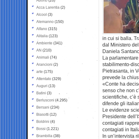
Aborto
(20)
Acca Larentia
(2)
Alcool
(3)
Alemanno
(150)
Alfano
(315)
Alitalia
(123)
in cui si balla. 
Ambiente
(341)
dal Ministero del
AN
(210)
Daniela Santanch
La parlamentare 
Animali
(74)
stabilimento-disc
Arancioni
(2)
Pietrasanta, in 
arte
(175)
prevede la chiusur
Attentato
(329)
«Conte ha decis
Auguri
(13)
senso che non c’
Batini
(3)
scientifiche, c’è
Berlusconi
(4.295)
difende gli italia
Bersani
(234)
Le evidenze scient
Biasotti
(12)
Presidente dell’I
Boldrini
(4)
contagiati rappr
Bossi
(1.221)
contagiati in Itali
In un’intervista
Brambilla
(38)