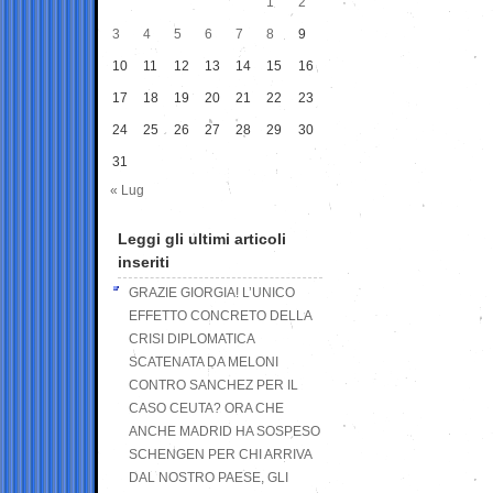
1
2
3
4
5
6
7
8
9
10
11
12
13
14
15
16
17
18
19
20
21
22
23
24
25
26
27
28
29
30
31
« Lug
Leggi gli ultimi articoli
inseriti
GRAZIE GIORGIA! L’UNICO
EFFETTO CONCRETO DELLA
CRISI DIPLOMATICA
SCATENATA DA MELONI
CONTRO SANCHEZ PER IL
CASO CEUTA? ORA CHE
ANCHE MADRID HA SOSPESO
SCHENGEN PER CHI ARRIVA
DAL NOSTRO PAESE, GLI