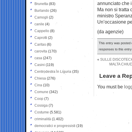
annunciato che il
Brunetta
(83)
Ma non si tratta 
Burlando
(26)
ministro Speran
Camogli
(2)
Un’occasione per
canile
(4)
Cappello
(8)
(da agenzie)
Caprotti
(2)
This entry was posted o
Caritas
(6)
responses to this entr
carovita
(170)
casa
(247)
«
SULLE DISCOTECHE
MALTA CHIUD
Casini
(119)
Centrodestra in Liguria
(35)
Leave a Rep
Chiesa
(276)
Cina
(10)
You must be
log
Comune
(342)
Coop
(7)
Cossiga
(7)
Costume
(5.581)
criminalità
(1.402)
democratici e progressisti
(19)