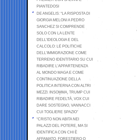
PIANTEDOSI
DE ANGELIS: “LA RISPOSTA DI
GIORGIA MELONI A PEDRO
SANCHEZ SI COMPRENDE
SOLO CON LA LENTE
DELL’IDEOLOGIA E DEL
CALCOLO: LE POLITICHE
DELL’IMMIGRAZIONE COME
TERRENO IDENTITARIO SU CUI
RIBADIRE L’APPARTENENZA
AL MONDO MAGA E COME
CONTINUAZIONE DELLA
POLITICA INTERNA CON ALTRI
MEZZI. INSOMMA, TRUMP CUI
RIBADIRE FEDELTÀ, VOX CUI
DARE SOSTEGNO, VANNACCI
CUI TOGLIERE SPAZIO”
“CRISTO NON ABITA NEI
PALAZZI DEL POTERE, MA SI
IDENTIFICA CON CHI È
AFFAMATO, FORESTIERO O