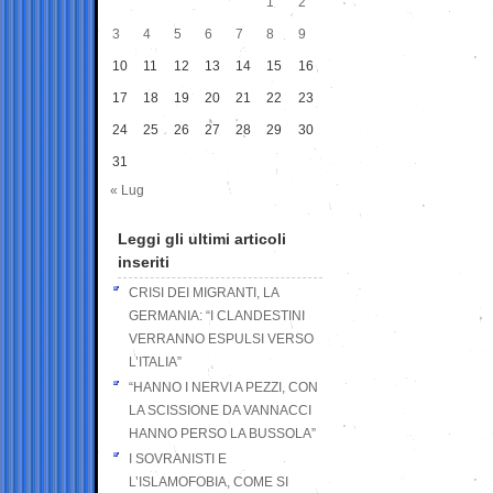
1
2
3
4
5
6
7
8
9
10
11
12
13
14
15
16
17
18
19
20
21
22
23
24
25
26
27
28
29
30
31
« Lug
Leggi gli ultimi articoli
inseriti
CRISI DEI MIGRANTI, LA
GERMANIA: “I CLANDESTINI
VERRANNO ESPULSI VERSO
L’ITALIA”
“HANNO I NERVI A PEZZI, CON
LA SCISSIONE DA VANNACCI
HANNO PERSO LA BUSSOLA”
I SOVRANISTI E
L’ISLAMOFOBIA, COME SI