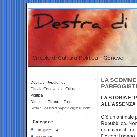
LA SCOMMES
Destra di Popolo.net
PAREGGISTI
Circolo Genovese di Cultura e
Politica
LA STORIA E’ 
Diretto da Riccardo Fucile
ALL’ASSENZA
Scrivici: destradipopolo@gmail.com
C’è un animale p
Categorie
Repubblica. Non
nemmeno il centr
100 giorni
(5)
Dc con il pongo.