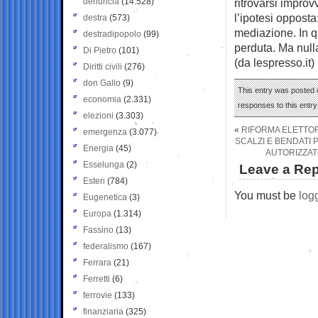
denuncia
(14.528)
ritrovarsi impro
l’ipotesi opposta
destra
(573)
mediazione. In 
destradipopolo
(99)
perduta. Ma nulla
Di Pietro
(101)
(da lespresso.it)
Diritti civili
(276)
don Gallo
(9)
This entry was posted 
economia
(2.331)
responses to this entr
elezioni
(3.303)
«
RIFORMA ELETTO
emergenza
(3.077)
SCALZI E BENDATI 
Energia
(45)
AUTORIZZATO
Esselunga
(2)
Leave a Rep
Esteri
(784)
You must be
log
Eugenetica
(3)
Europa
(1.314)
Fassino
(13)
federalismo
(167)
Ferrara
(21)
Ferretti
(6)
ferrovie
(133)
finanziaria
(325)