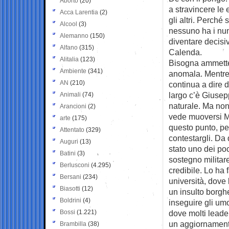
Aborto
(20)
a stravincere le
Acca Larentia
(2)
gli altri. Perché
Alcool
(3)
nessuno ha i num
Alemanno
(150)
diventare decisiv
Alfano
(315)
Calenda.
Alitalia
(123)
Bisogna ammetter
Ambiente
(341)
anomala. Mentre 
AN
(210)
continua a dire 
largo c’è Giusep
Animali
(74)
naturale. Ma non
Arancioni
(2)
vede muoversi Ma
arte
(175)
questo punto, pe
Attentato
(329)
contestargli. Da 
Auguri
(13)
stato uno dei poc
Batini
(3)
sostegno militar
Berlusconi
(4.295)
credibile. Lo ha 
Bersani
(234)
università, dove 
Biasotti
(12)
un insulto borgh
Boldrini
(4)
inseguire gli umo
Bossi
(1.221)
dove molti leader
un aggiornamento
Brambilla
(38)