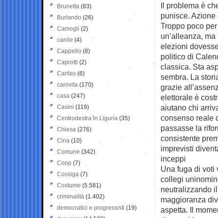
Il problema è ch
Brunetta
(83)
punisce. Azione c
Burlando
(26)
Troppo poco per 
Camogli
(2)
un’alleanza, ma 
canile
(4)
elezioni dovesser
Cappello
(8)
politico di Calen
Caprotti
(2)
classica. Sta as
Caritas
(6)
sembra. La storia 
carovita
(170)
grazie all’assen
casa
(247)
elettorale è cost
aiutano chi arri
Casini
(119)
consenso reale de
Centrodestra in Liguria
(35)
passasse la rifor
Chiesa
(276)
consistente premi
Cina
(10)
imprevisti diven
Comune
(342)
inceppi
Coop
(7)
Una fuga di voti 
Cossiga
(7)
collegi uninomina
Costume
(5.581)
neutralizzando il
criminalità
(1.402)
maggioranza div
democratici e progressisti
(19)
aspetta. Il mome