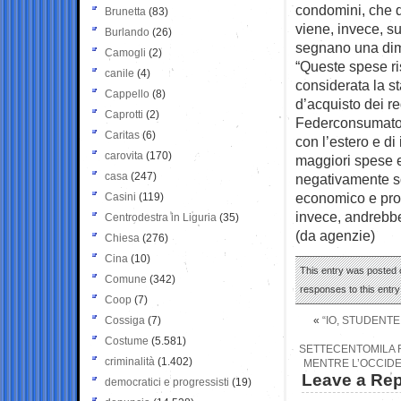
condomini, che q
Brunetta
(83)
viene, invece, su
Burlando
(26)
segnano una dim
Camogli
(2)
“Queste spese ri
canile
(4)
considerata la st
Cappello
(8)
d’acquisto dei re
Caprotti
(2)
Federconsumatori
Caritas
(6)
con l’estero e d
carovita
(170)
maggiori spese e
casa
(247)
negativamente sol
economico e prod
Casini
(119)
invece, andrebbe
Centrodestra in Liguria
(35)
(da agenzie)
Chiesa
(276)
Cina
(10)
This entry was posted 
Comune
(342)
responses to this entr
Coop
(7)
Cossiga
(7)
«
“IO, STUDENT
Costume
(5.581)
SETTECENTOMILA R
criminalità
(1.402)
MENTRE L’OCCIDEN
Leave a Rep
democratici e progressisti
(19)