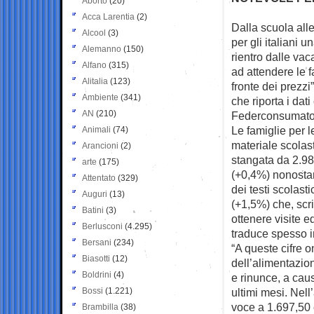
Aborto
(20)
Acca Larentia
(2)
Dalla scuola alle
Alcool
(3)
per gli
italiani u
Alemanno
(150)
rientro dalle vac
Alfano
(315)
ad attendere le f
Alitalia
(123)
fronte dei prezz
Ambiente
(341)
che riporta i dat
AN
(210)
Federconsumatori
Le famiglie per le
Animali
(74)
materiale scolas
Arancioni
(2)
stangata da 2.98
arte
(175)
(+0,4%) nonostant
Attentato
(329)
dei testi scolast
Auguri
(13)
(+1,5%) che, scri
Batini
(3)
ottenere visite 
Berlusconi
(4.295)
traduce spesso i
Bersani
(234)
“A queste cifre o
Biasotti
(12)
dell’alimentazio
Boldrini
(4)
e rinunce, a cau
Bossi
(1.221)
ultimi mesi. Nell’
voce a 1.697,50 
Brambilla
(38)