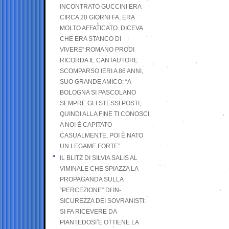
INCONTRATO GUCCINI ERA
CIRCA 20 GIORNI FA, ERA
MOLTO AFFATICATO. DICEVA
CHE ERA STANCO DI
VIVERE”:ROMANO PRODI
RICORDA IL CANTAUTORE
SCOMPARSO IERI A 86 ANNI,
SUO GRANDE AMICO: “A
BOLOGNA SI PASCOLANO
SEMPRE GLI STESSI POSTI,
QUINDI ALLA FINE TI CONOSCI.
A NOI È CAPITATO
CASUALMENTE, POI È NATO
UN LEGAME FORTE”
IL BLITZ DI SILVIA SALIS AL
VIMINALE CHE SPIAZZA LA
PROPAGANDA SULLA
“PERCEZIONE” DI IN-
SICUREZZA DEI SOVRANISTI:
SI FA RICEVERE DA
PIANTEDOSI E OTTIENE LA