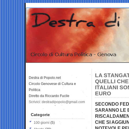
LA STANGAT
Destra di Popolo.net
QUELLI CHE
Circolo Genovese di Cultura e
ITALIANI S
Politica
EURO
Diretto da Riccardo Fucile
Scrivici: destradipopolo@gmail.com
SECONDO FED
SARANNO LE B
Categorie
RISCALDAMEN
CHE SI AGGIU
100 giorni
(5)
NOTEVOLE PER