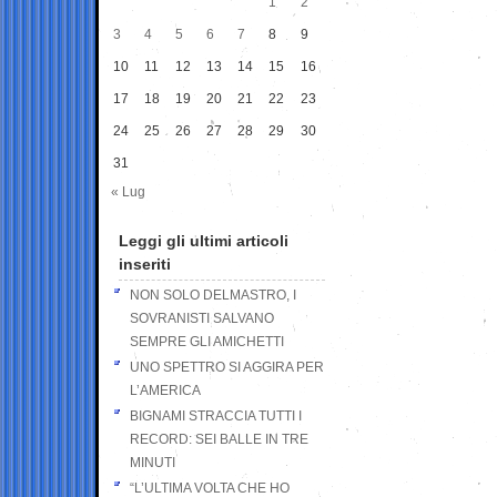
1
2
3
4
5
6
7
8
9
10
11
12
13
14
15
16
17
18
19
20
21
22
23
24
25
26
27
28
29
30
31
« Lug
Leggi gli ultimi articoli
inseriti
NON SOLO DELMASTRO, I
SOVRANISTI SALVANO
SEMPRE GLI AMICHETTI
UNO SPETTRO SI AGGIRA PER
L’AMERICA
BIGNAMI STRACCIA TUTTI I
RECORD: SEI BALLE IN TRE
MINUTI
“L’ULTIMA VOLTA CHE HO