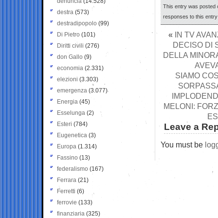
denuncia
(14.528)
This entry was posted o
destra
(573)
responses to this entr
destradipopolo
(99)
«
IN TV AVAN
Di Pietro
(101)
DECISO DI 
Diritti civili
(276)
DELLA MINORA
don Gallo
(9)
AVEVA
economia
(2.331)
SIAMO COS
elezioni
(3.303)
SORPASSA
emergenza
(3.077)
IMPLODEND
Energia
(45)
MELONI: FORZ
Esselunga
(2)
ES
Esteri
(784)
Leave a Rep
Eugenetica
(3)
You must be
log
Europa
(1.314)
Fassino
(13)
federalismo
(167)
Ferrara
(21)
Ferretti
(6)
ferrovie
(133)
finanziaria
(325)