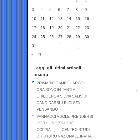
1
2
3
4
5
6
7
8
9
10
11
12
13
14
15
16
17
18
19
20
21
22
23
24
25
26
27
28
29
30
31
« Lug
Leggi gli ultimi articoli
inseriti
PRIMARIE CAMPO LARGO,
ORA SONO IN TANTI A
CHIEDERE A SILVIA SALIS DI
CANDIDARSI: LEI CI STA
PENSANDO
VANNACCI VUOLE PRENDERSI
I “GRILLINI” (SAI CHE
COPPIA…). IL CENTRO STUDI
DI FUTURO NAZIONALE INVITA