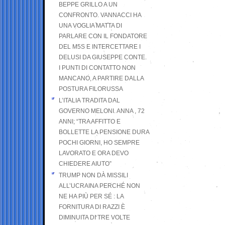
BEPPE GRILLO A UN
CONFRONTO. VANNACCI HA
UNA VOGLIA MATTA DI
PARLARE CON IL FONDATORE
DEL M5S E INTERCETTARE I
DELUSI DA GIUSEPPE CONTE.
I PUNTI DI CONTATTO NON
MANCANO, A PARTIRE DALLA
POSTURA FILORUSSA
L’ITALIA TRADITA DAL
GOVERNO MELONI. ANNA , 72
ANNI; “TRA AFFITTO E
BOLLETTE LA PENSIONE DURA
POCHI GIORNI, HO SEMPRE
LAVORATO E ORA DEVO
CHIEDERE AIUTO”
TRUMP NON DÀ MISSILI
ALL’UCRAINA PERCHÉ NON
NE HA PIÙ PER SÉ : LA
FORNITURA DI RAZZI È
DIMINUITA DI TRE VOLTE