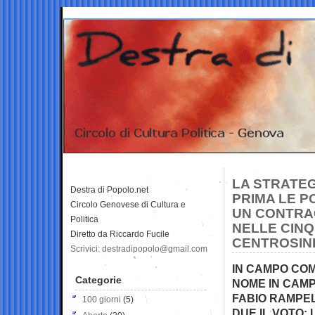
LA STRATEG
Destra di Popolo.net
PRIMA LE P
Circolo Genovese di Cultura e
UN CONTRA
Politica
NELLE CINQ
Diretto da Riccardo Fucile
CENTROSINI
Scrivici: destradipopolo@gmail.com
IN CAMPO COM
Categorie
NOME IN CAMP
FABIO RAMPEL
100 giorni
(5)
DUE IL VOTO: