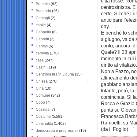
città rosse. Rom
Brunetta
(83)
centrosinistra. E
Burlando
(26)
certo. Sicché l’
Camogli
(2)
anticipare l’elez
canile
(4)
day.
Cappello
(8)
E benché lo sch
a giugno, va da 
Caprotti
(2)
conto, ancora, di
Caritas
(6)
Quale? Il 23 apr
carovita
(170)
momento in cui i 
casa
(247)
diritto al vitaliz
Casini
(119)
Non a Fazzo, non
Centrodestra in Liguria
(35)
allineamento dei
Chiesa
(276)
gabbiano anzian
Cina
(10)
Intanto, però, la
Comune
(342)
cominciata. Si f
Coop
(7)
Rocca e Grazia 
punta su Giovann
Cossiga
(7)
Francesca Barba
Costume
(5.581)
Rampelli, su Mar
criminalità
(1.402)
(da il Foglio)
democratici e progressisti
(19)