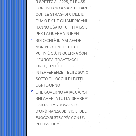
RISPETTO AL 2025, E I RUSSI
CONTINUANO A MARTELLARE
CON LE STRAGI DI CIVILI. IL
GUAIO È CHE GLI AMERICANI
HANNO USATO TUTTI I MISSILI
PER LA GUERRA IN IRAN
SOLO CHI È IN MALAFEDE
NON VUOLE VEDERE CHE
PUTIN È GIÀ IN GUERRA CON
L’EUROPA: TRA ATTACCHI
IBRIDI, TROLL E
INTERFERENZE, I BLITZ SONO
SOTTO GLI OCCHI DI TUTTI
OGNI GIORNO
CHE GOVERNO PATACCA. “SI
SFILAMENTA TUTTA, SEMBRA
CARTA”. LA NUOVA POLO
D’ORDINANZA DEI VIGILI DEL
FUOCO SI STRAPPA CON UN
PO’ D’ACQUA