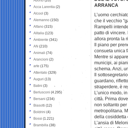
Aborto
(20)
ARRANCA
Acca Larentia
(2)
Alcool
(3)
L’uomo cerchiato
Alemanno
(150)
che il vecchio
“g
Rampelli intende
Alfano
(315)
patto di vincere.
Alitalia
(123)
allora pronta la 
Ambiente
(341)
Il piano per pren
AN
(210)
consueta unica f
Animali
(74)
Mentre si appar
Arancioni
(2)
municipi, ai pian
arte
(175)
schema. Anzi, un
Attentato
(329)
Il sottosegretari
Auguri
(13)
guardano, riflett
Batini
(3)
straperdere, è re
L’unico modo, in 
Berlusconi
(4.295)
città. Prima dove
Bersani
(234)
non soltanto per 
Biasotti
(12)
metropolitana. M
Boldrini
(4)
della cosiddetta
Bossi
(1.221)
L’ansia di Meloni
Brambilla
(38)