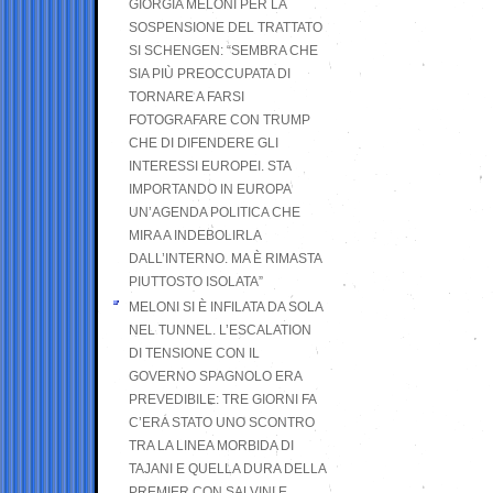
GIORGIA MELONI PER LA
SOSPENSIONE DEL TRATTATO
SI SCHENGEN: “SEMBRA CHE
SIA PIÙ PREOCCUPATA DI
TORNARE A FARSI
FOTOGRAFARE CON TRUMP
CHE DI DIFENDERE GLI
INTERESSI EUROPEI. STA
IMPORTANDO IN EUROPA
UN’AGENDA POLITICA CHE
MIRA A INDEBOLIRLA
DALL’INTERNO. MA È RIMASTA
PIUTTOSTO ISOLATA”
MELONI SI È INFILATA DA SOLA
NEL TUNNEL. L’ESCALATION
DI TENSIONE CON IL
GOVERNO SPAGNOLO ERA
PREVEDIBILE: TRE GIORNI FA
C’ERA STATO UNO SCONTRO
TRA LA LINEA MORBIDA DI
TAJANI E QUELLA DURA DELLA
PREMIER CON SALVINI E