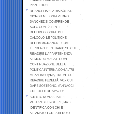
PIANTEDOSI
DE ANGELIS: “LA RISPOSTA DI
GIORGIA MELONI A PEDRO
SANCHEZ SI COMPRENDE
SOLO CON LA LENTE
DELL’IDEOLOGIA E DEL
CALCOLO: LE POLITICHE
DELL’IMMIGRAZIONE COME
TERRENO IDENTITARIO SU CUI
RIBADIRE L’APPARTENENZA
AL MONDO MAGA E COME
CONTINUAZIONE DELLA
POLITICA INTERNA CON ALTRI
MEZZI. INSOMMA, TRUMP CUI
RIBADIRE FEDELTÀ, VOX CUI
DARE SOSTEGNO, VANNACCI
CUI TOGLIERE SPAZIO”
“CRISTO NON ABITA NEI
PALAZZI DEL POTERE, MA SI
IDENTIFICA CON CHI È
AFFAMATO, FORESTIERO O