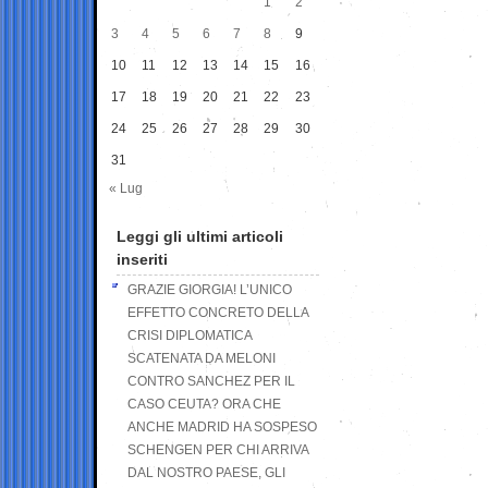
1
2
3
4
5
6
7
8
9
10
11
12
13
14
15
16
17
18
19
20
21
22
23
24
25
26
27
28
29
30
31
« Lug
Leggi gli ultimi articoli
inseriti
GRAZIE GIORGIA! L’UNICO
EFFETTO CONCRETO DELLA
CRISI DIPLOMATICA
SCATENATA DA MELONI
CONTRO SANCHEZ PER IL
CASO CEUTA? ORA CHE
ANCHE MADRID HA SOSPESO
SCHENGEN PER CHI ARRIVA
DAL NOSTRO PAESE, GLI