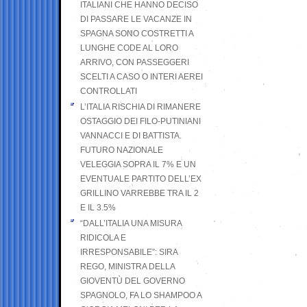
ITALIANI CHE HANNO DECISO
DI PASSARE LE VACANZE IN
SPAGNA SONO COSTRETTI A
LUNGHE CODE AL LORO
ARRIVO, CON PASSEGGERI
SCELTI A CASO O INTERI AEREI
CONTROLLATI
L’ITALIA RISCHIA DI RIMANERE
OSTAGGIO DEI FILO-PUTINIANI
VANNACCI E DI BATTISTA.
FUTURO NAZIONALE
VELEGGIA SOPRA IL 7% E UN
EVENTUALE PARTITO DELL’EX
GRILLINO VARREBBE TRA IL 2
E IL 3.5%
“DALL’ITALIA UNA MISURA
RIDICOLA E
IRRESPONSABILE”: SIRA
REGO, MINISTRA DELLA
GIOVENTÙ DEL GOVERNO
SPAGNOLO, FA LO SHAMPOO A