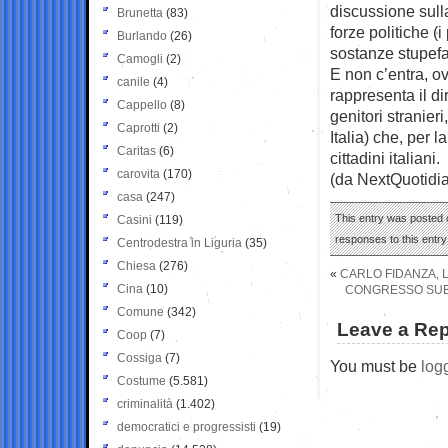
discussione sull
Brunetta
(83)
forze politiche (
Burlando
(26)
sostanze stupefa
Camogli
(2)
E non c’entra, ov
canile
(4)
rappresenta il dir
Cappello
(8)
genitori stranier
Caprotti
(2)
Italia) che, per
Caritas
(6)
cittadini italiani.
carovita
(170)
(da NextQuotidi
casa
(247)
This entry was posted o
Casini
(119)
responses to this entr
Centrodestra in Liguria
(35)
Chiesa
(276)
«
CARLO FIDANZA, 
Cina
(10)
CONGRESSO SUBI
Comune
(342)
Leave a Rep
Coop
(7)
Cossiga
(7)
You must be
log
Costume
(5.581)
criminalità
(1.402)
democratici e progressisti
(19)