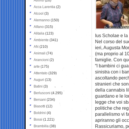
Aborto
(20)
Acca Larentia
(2)
Alcool
(3)
Alemanno
(150)
Alfano
(315)
Alitalia
(123)
Ius Scholae e la
Ambiente
(341)
Nel corso del su
AN
(210)
ieri, Augusta Mon
(ma proprio al 10
Animali
(74)
famiglie. Con qu
Arancioni
(2)
“I bambini ci g
arte
(175)
sinistra con i ba
Attentato
(329)
ascoltando perché
Auguri
(13)
stranieri che son
Batini
(3)
della cannabis l
Berlusconi
(4.295)
guardano e le lor
Bersani
(234)
legge che voi sba
Biasotti
(12)
politiche che re
Boldrini
(4)
parallelismo vi f
Bossi
(1.221)
apriranno gli occ
Rassicuriamo, per
Brambilla
(38)