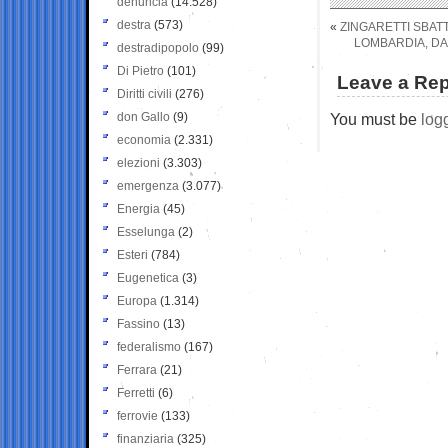
denuncia
(14.528)
destra
(573)
«
ZINGARETTI SBATT
LOMBARDIA, DA
destradipopolo
(99)
Di Pietro
(101)
Leave a Rep
Diritti civili
(276)
don Gallo
(9)
You must be
log
economia
(2.331)
elezioni
(3.303)
emergenza
(3.077)
Energia
(45)
Esselunga
(2)
Esteri
(784)
Eugenetica
(3)
Europa
(1.314)
Fassino
(13)
federalismo
(167)
Ferrara
(21)
Ferretti
(6)
ferrovie
(133)
finanziaria
(325)