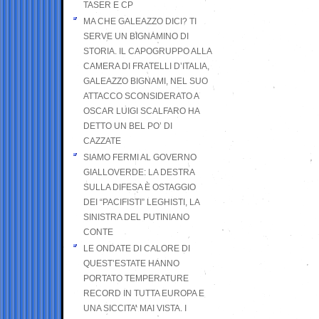
TASER E CP
MA CHE GALEAZZO DICI? TI
SERVE UN BIGNAMINO DI
STORIA. IL CAPOGRUPPO ALLA
CAMERA DI FRATELLI D’ITALIA,
GALEAZZO BIGNAMI, NEL SUO
ATTACCO SCONSIDERATO A
OSCAR LUIGI SCALFARO HA
DETTO UN BEL PO’ DI
CAZZATE
SIAMO FERMI AL GOVERNO
GIALLOVERDE: LA DESTRA
SULLA DIFESA È OSTAGGIO
DEI “PACIFISTI” LEGHISTI, LA
SINISTRA DEL PUTINIANO
CONTE
LE ONDATE DI CALORE DI
QUEST’ESTATE HANNO
PORTATO TEMPERATURE
RECORD IN TUTTA EUROPA E
UNA SICCITA’ MAI VISTA. I