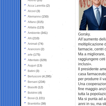
Aborto
(20)
Acca Larentia
(2)
Alcool
(3)
Alemanno
(150)
Alfano
(315)
Alitalia
(123)
Ambiente
(341)
Gorsky.
AN
(210)
All’aumento del
moltiplicazione d
Animali
(74)
farmacie, centri 
Arancioni
(2)
Ma a migliorare
arte
(175)
raggiungere ceti
Attentato
(329)
inclusi».
Auguri
(13)
Il presidente am
Batini
(3)
casa farmaceutic
Berlusconi
(4.295)
per produrre il v
Bersani
(234)
Una cooperazione 
Biasotti
(12)
fine maggio anzic
Boldrini
(4)
tutta la popolazi
Bossi
(1.221)
Ma si punta ad a
anni in su, ma st
Brambilla
(38)