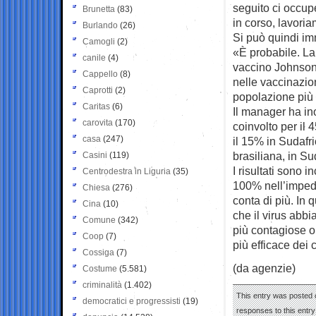
seguito ci occup
Brunetta
(83)
in corso, lavori
Burlando
(26)
Si può quindi i
Camogli
(2)
«È probabile. La 
canile
(4)
vaccino Johnson
Cappello
(8)
nelle vaccinazion
Caprotti
(2)
popolazione più
Caritas
(6)
Il manager ha in
carovita
(170)
coinvolto per il 
casa
(247)
il 15% in Sudafr
brasiliana, in Su
Casini
(119)
I risultati sono 
Centrodestra in Liguria
(35)
100% nell’impedir
Chiesa
(276)
conta di più. In 
Cina
(10)
che il virus abbi
Comune
(342)
più contagiose o 
Coop
(7)
più efficace dei 
Cossiga
(7)
(da agenzie)
Costume
(5.581)
criminalità
(1.402)
This entry was posted o
democratici e progressisti
(19)
responses to this entr