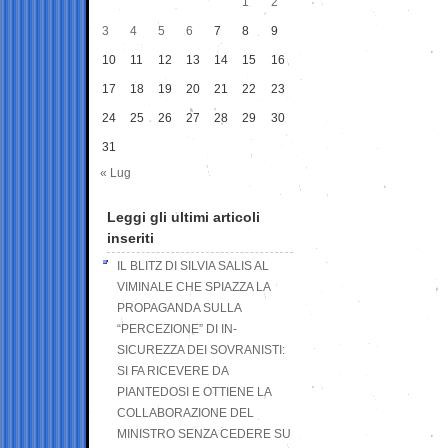
1
2
3
4
5
6
7
8
9
10
11
12
13
14
15
16
17
18
19
20
21
22
23
24
25
26
27
28
29
30
31
« Lug
Leggi gli ultimi articoli
inseriti
IL BLITZ DI SILVIA SALIS AL
VIMINALE CHE SPIAZZA LA
PROPAGANDA SULLA
“PERCEZIONE” DI IN-
SICUREZZA DEI SOVRANISTI:
SI FA RICEVERE DA
PIANTEDOSI E OTTIENE LA
COLLABORAZIONE DEL
MINISTRO SENZA CEDERE SU