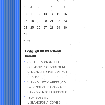
1
2
3
4
5
6
7
8
9
10
11
12
13
14
15
16
17
18
19
20
21
22
23
24
25
26
27
28
29
30
31
« Lug
Leggi gli ultimi articoli
inseriti
CRISI DEI MIGRANTI, LA
GERMANIA: “I CLANDESTINI
VERRANNO ESPULSI VERSO
L’ITALIA”
“HANNO I NERVI A PEZZI, CON
LA SCISSIONE DA VANNACCI
HANNO PERSO LA BUSSOLA”
I SOVRANISTI E
L’ISLAMOFOBIA, COME SI