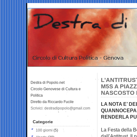
L’ANTITRUS
Destra di Popolo.net
M5S A PIAZ
Circolo Genovese di Cultura e
NASCOSTO 
Politica
Diretto da Riccardo Fucile
LA NOTA E’ D
Scrivici: destradipopolo@gmail.com
QUANNOCEPARE
RENDERLA PU
Categorie
La Festa della 
100 giorni
(5)
dall’Antitrust. Il