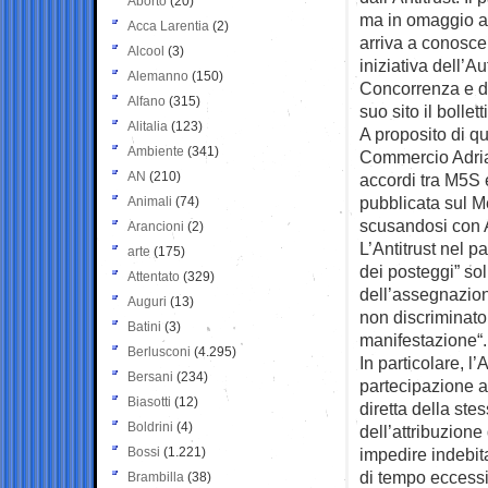
Aborto
(20)
ma in omaggio a
Acca Larentia
(2)
arriva a conoscen
Alcool
(3)
iniziativa dell’A
Alemanno
(150)
Concorrenza e de
Alfano
(315)
suo sito il bollett
Alitalia
(123)
A proposito di q
Ambiente
(341)
Commercio Adria
AN
(210)
accordi tra M5S 
pubblicata sul Me
Animali
(74)
scusandosi con 
Arancioni
(2)
L’Antitrust nel 
arte
(175)
dei posteggi” sol
Attentato
(329)
dell’assegnazione
Auguri
(13)
non discriminato
Batini
(3)
manifestazione“.
Berlusconi
(4.295)
In particolare, l’
Bersani
(234)
partecipazione 
Biasotti
(12)
diretta della ste
Boldrini
(4)
dell’attribuzione
Bossi
(1.221)
impedire indebit
di tempo eccessi
Brambilla
(38)