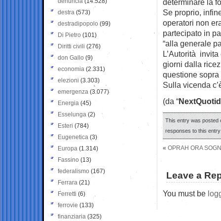
denuncia
(14.528)
determinare la f
Se proprio, infin
destra
(573)
operatori non er
destradipopolo
(99)
partecipato in p
Di Pietro
(101)
“alla generale pa
Diritti civili
(276)
L’Autorità invit
don Gallo
(9)
giorni dalla rice
economia
(2.331)
questione sopra 
elezioni
(3.303)
Sulla vicenda c
emergenza
(3.077)
(da “
NextQuotid
Energia
(45)
Esselunga
(2)
This entry was posted o
Esteri
(784)
responses to this entr
Eugenetica
(3)
«
OPRAH ORA SOGNA
Europa
(1.314)
Fassino
(13)
federalismo
(167)
Leave a Rep
Ferrara
(21)
You must be
log
Ferretti
(6)
ferrovie
(133)
finanziaria
(325)