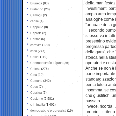
della manifestazi
Brunetta
(83)
investimenti par
Burlando
(26)
ampio arco tempor
Camogli
(2)
analoghe come i 
canile
(4)
“annuale della g
Cappello
(8)
Il secondo punto 
Caprotti
(2)
si osserva infatt
Caritas
(6)
presentino eviden
carovita
(170)
pregressa partec
casa
(247)
della gara”, che
storica nella ste
Casini
(119)
operatori e crist
Centrodestra in Liguria
(35)
Anche se non è l’
Chiesa
(276)
parte importante
Cina
(10)
standardizzazione
Comune
(342)
per la tutela amb
Coop
(7)
Insomma, se così
Cossiga
(7)
che giustifichi u
Costume
(5.581)
passato.
criminalità
(1.402)
Invece, ricorda l
democratici e progressisti
(19)
proprio il criter