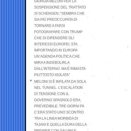
GIORGIA MELONI PER LA
SOSPENSIONE DEL TRATTATO
SI SCHENGEN: “SEMBRA CHE
SIA PIÙ PREOCCUPATA DI
TORNARE A FARSI
FOTOGRAFARE CON TRUMP
CHE DI DIFENDERE GLI
INTERESSI EUROPEI. STA
IMPORTANDO IN EUROPA
UN’AGENDA POLITICA CHE
MIRA A INDEBOLIRLA
DALL’INTERNO. MA È RIMASTA
PIUTTOSTO ISOLATA”
MELONI SI È INFILATA DA SOLA
NEL TUNNEL. L’ESCALATION
DI TENSIONE CON IL
GOVERNO SPAGNOLO ERA
PREVEDIBILE: TRE GIORNI FA
C’ERA STATO UNO SCONTRO
TRA LA LINEA MORBIDA DI
TAJANI E QUELLA DURA DELLA
PREMIER CON SALVINI E