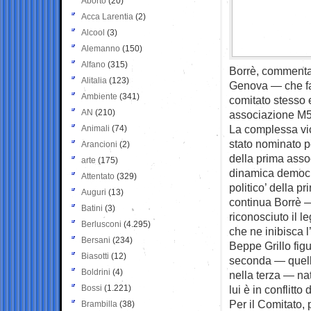
Aborto
(20)
Acca Larentia
(2)
Alcool
(3)
Alemanno
(150)
Alfano
(315)
Borrè, commenta 
Alitalia
(123)
Genova — che fa 
Ambiente
(341)
comitato stesso 
AN
(210)
associazione M5s,
La complessa vic
Animali
(74)
stato nominato pe
Arancioni
(2)
della prima assoc
arte
(175)
dinamica democr
Attentato
(329)
politico’ della p
Auguri
(13)
continua Borrè —
Batini
(3)
riconosciuto il l
Berlusconi
(4.295)
che ne inibisca l
Bersani
(234)
Beppe Grillo fig
Biasotti
(12)
seconda — quella
Boldrini
(4)
nella terza — na
Bossi
(1.221)
lui è in conflitto
Per il Comitato,
Brambilla
(38)