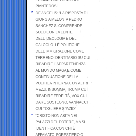
PIANTEDOSI
DE ANGELIS: “LA RISPOSTA DI
GIORGIA MELONI A PEDRO
SANCHEZ SI COMPRENDE
SOLO CON LA LENTE
DELL’IDEOLOGIA E DEL
CALCOLO: LE POLITICHE
DELL’IMMIGRAZIONE COME
TERRENO IDENTITARIO SU CUI
RIBADIRE L’APPARTENENZA
AL MONDO MAGA E COME
CONTINUAZIONE DELLA
POLITICA INTERNA CON ALTRI
MEZZI. INSOMMA, TRUMP CUI
RIBADIRE FEDELTÀ, VOX CUI
DARE SOSTEGNO, VANNACCI
CUI TOGLIERE SPAZIO”
“CRISTO NON ABITA NEI
PALAZZI DEL POTERE, MA SI
IDENTIFICA CON CHI È
AFFAMATO, FORESTIERO O