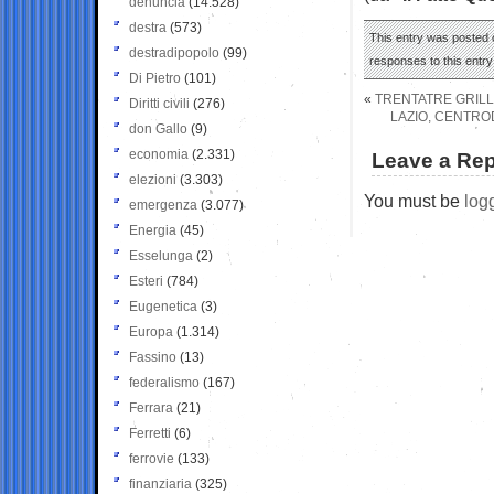
denuncia
(14.528)
destra
(573)
This entry was posted 
destradipopolo
(99)
responses to this entr
Di Pietro
(101)
«
TRENTATRE GRILLI
Diritti civili
(276)
LAZIO, CENTROD
don Gallo
(9)
economia
(2.331)
Leave a Rep
elezioni
(3.303)
You must be
log
emergenza
(3.077)
Energia
(45)
Esselunga
(2)
Esteri
(784)
Eugenetica
(3)
Europa
(1.314)
Fassino
(13)
federalismo
(167)
Ferrara
(21)
Ferretti
(6)
ferrovie
(133)
finanziaria
(325)