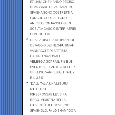
ITALIANI CHE HANNO DECISO
DI PASSARE LE VACANZE IN
SPAGNA SONO COSTRETTI A
LUNGHE CODE AL LORO
ARRIVO, CON PASSEGGERI
SCELTI A CASO O INTERI AEREI
CONTROLLATI
L’ITALIA RISCHIA DI RIMANERE
OSTAGGIO DEI FILO-PUTINIANI
VANNACCI E DI BATTISTA.
FUTURO NAZIONALE
VELEGGIA SOPRA IL 7% E UN
EVENTUALE PARTITO DELL’EX
GRILLINO VARREBBE TRA IL 2
E IL 3.5%
“DALL’ITALIA UNA MISURA
RIDICOLA E
IRRESPONSABILE”: SIRA
REGO, MINISTRA DELLA
GIOVENTÙ DEL GOVERNO
SPAGNOLO, FA LO SHAMPOO A