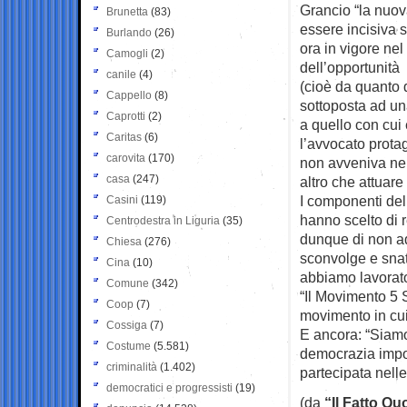
Grancio “la nuov
Brunetta
(83)
essere incisiva s
Burlando
(26)
ora in vigore nel 
Camogli
(2)
dell’opportunità
canile
(4)
(cioè da quanto 
Cappello
(8)
sottoposta ad u
Caprotti
(2)
a quello con cui
Caritas
(6)
l’avvocato protag
carovita
(170)
non avveniva nell
casa
(247)
altro che attuare 
I componenti del 
Casini
(119)
hanno scelto di 
Centrodestra in Liguria
(35)
dunque di non ad
Chiesa
(276)
sconvolge e snatu
Cina
(10)
abbiamo lavorato
Comune
(342)
“Il Movimento 5 S
Coop
(7)
movimento in cui
Cossiga
(7)
E ancora: “Siamo
Costume
(5.581)
democrazia impo
criminalità
(1.402)
partecipata nelle
democratici e progressisti
(19)
(da
“Il Fatto Qu