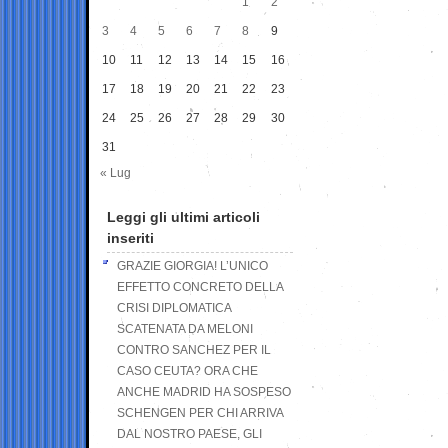
1
2
3
4
5
6
7
8
9
10
11
12
13
14
15
16
17
18
19
20
21
22
23
24
25
26
27
28
29
30
31
« Lug
Leggi gli ultimi articoli
inseriti
GRAZIE GIORGIA! L’UNICO
EFFETTO CONCRETO DELLA
CRISI DIPLOMATICA
SCATENATA DA MELONI
CONTRO SANCHEZ PER IL
CASO CEUTA? ORA CHE
ANCHE MADRID HA SOSPESO
SCHENGEN PER CHI ARRIVA
DAL NOSTRO PAESE, GLI