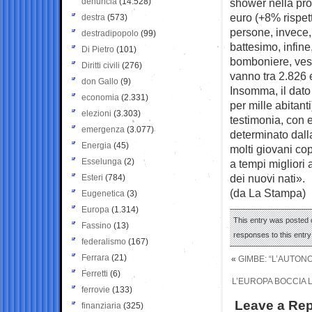
denuncia
(14.528)
shower nella pro
euro (+8% rispet
destra
(573)
persone, invece,
destradipopolo
(99)
battesimo, infin
Di Pietro
(101)
bomboniere, vesti
Diritti civili
(276)
vanno tra 2.826 e
don Gallo
(9)
Insomma, il dato 
economia
(2.331)
per mille abitan
elezioni
(3.303)
testimonia, con e
emergenza
(3.077)
determinato dall
Energia
(45)
molti giovani cop
Esselunga
(2)
a tempi migliori
dei nuovi nati».
Esteri
(784)
(da La Stampa)
Eugenetica
(3)
Europa
(1.314)
This entry was posted 
Fassino
(13)
responses to this entr
federalismo
(167)
Ferrara
(21)
«
GIMBE: “L’AUTONO
Ferretti
(6)
L’EUROPA BOCCIA L
ferrovie
(133)
Leave a Rep
finanziaria
(325)