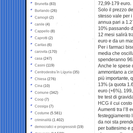
72,99-179 euro.
Brunetta
(83)
Solo il prezzo de
Burlando
(26)
stesso vale per 
Camogli
(2)
annua pari a 1.27
canile
(4)
10% passando da 
Cappello
(8)
12 mesi salirà t
Caprotti
(2)
euro e da un mas
Caritas
(6)
Per i farmaci bi
carovita
(170)
media che oscilla
casa
(247)
spenderanno 962,5
Anche le spese d
Casini
(119)
ammontano a circ
Centrodestra in Liguria
(35)
più importante, q
Chiesa
(276)
13% (a quota 1.6
Cina
(10)
euro (+6%), 199,
Comune
(342)
tre test di gravi
Coop
(7)
HCG il cui costo 
Cossiga
(7)
Aumenti tra l’8 e
Costume
(5.581)
festeggiamento l
criminalità
(1.402)
da noi sta prend
democratici e progressisti
(19)
per battesimo e 