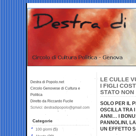
LE CULLE V
Destra di Popolo.net
I FIGLI COS
Circolo Genovese di Cultura e
STATO NON
Politica
Diretto da Riccardo Fucile
SOLO PER IL P
Scrivici: destradipopolo@gmail.com
OSCILLA TRA I 
ANNI… I BONUS
Categorie
PANNOLINI, L
UN EFFETTO S
100 giorni
(5)