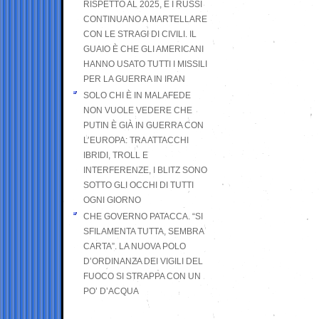
RISPETTO AL 2025, E I RUSSI
CONTINUANO A MARTELLARE
CON LE STRAGI DI CIVILI. IL
GUAIO È CHE GLI AMERICANI
HANNO USATO TUTTI I MISSILI
PER LA GUERRA IN IRAN
SOLO CHI È IN MALAFEDE
NON VUOLE VEDERE CHE
PUTIN È GIÀ IN GUERRA CON
L’EUROPA: TRA ATTACCHI
IBRIDI, TROLL E
INTERFERENZE, I BLITZ SONO
SOTTO GLI OCCHI DI TUTTI
OGNI GIORNO
CHE GOVERNO PATACCA. “SI
SFILAMENTA TUTTA, SEMBRA
CARTA”. LA NUOVA POLO
D’ORDINANZA DEI VIGILI DEL
FUOCO SI STRAPPA CON UN
PO’ D’ACQUA