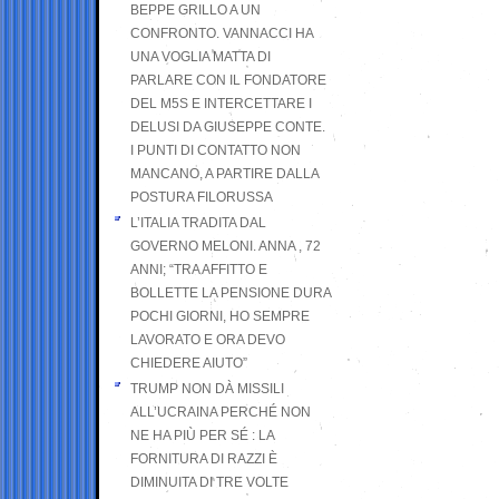
BEPPE GRILLO A UN
CONFRONTO. VANNACCI HA
UNA VOGLIA MATTA DI
PARLARE CON IL FONDATORE
DEL M5S E INTERCETTARE I
DELUSI DA GIUSEPPE CONTE.
I PUNTI DI CONTATTO NON
MANCANO, A PARTIRE DALLA
POSTURA FILORUSSA
L’ITALIA TRADITA DAL
GOVERNO MELONI. ANNA , 72
ANNI; “TRA AFFITTO E
BOLLETTE LA PENSIONE DURA
POCHI GIORNI, HO SEMPRE
LAVORATO E ORA DEVO
CHIEDERE AIUTO”
TRUMP NON DÀ MISSILI
ALL’UCRAINA PERCHÉ NON
NE HA PIÙ PER SÉ : LA
FORNITURA DI RAZZI È
DIMINUITA DI TRE VOLTE