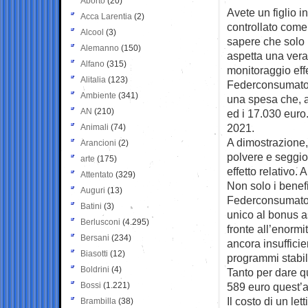
Aborto
(20)
Avete un figlio in
Acca Larentia
(2)
controllato come
Alcool
(3)
sapere che solo p
Alemanno
(150)
aspetta una vera
Alfano
(315)
monitoraggio eff
Alitalia
(123)
Federconsumatori 
Ambiente
(341)
una spesa che, a 
AN
(210)
ed i 17.030 euro. 
2021.
Animali
(74)
A dimostrazione, t
Arancioni
(2)
polvere e seggiol
arte
(175)
effetto relativo.
Attentato
(329)
Non solo i benef
Auguri
(13)
Federconsumatori
Batini
(3)
unico al bonus as
Berlusconi
(4.295)
fronte all’enormi
Bersani
(234)
ancora insuffici
Biasotti
(12)
programmi stabil
Boldrini
(4)
Tanto per dare q
Bossi
(1.221)
589 euro quest’a
Il costo di un le
Brambilla
(38)