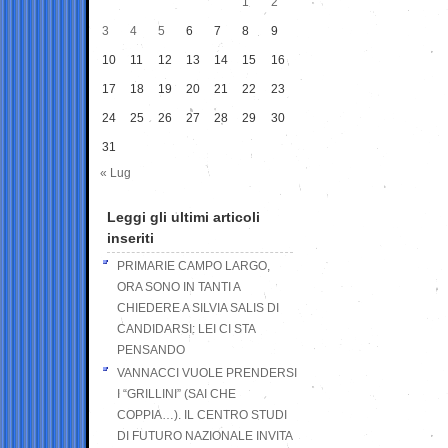
1
2
3
4
5
6
7
8
9
10
11
12
13
14
15
16
17
18
19
20
21
22
23
24
25
26
27
28
29
30
31
« Lug
Leggi gli ultimi articoli
inseriti
PRIMARIE CAMPO LARGO,
ORA SONO IN TANTI A
CHIEDERE A SILVIA SALIS DI
CANDIDARSI: LEI CI STA
PENSANDO
VANNACCI VUOLE PRENDERSI
I “GRILLINI” (SAI CHE
COPPIA…). IL CENTRO STUDI
DI FUTURO NAZIONALE INVITA