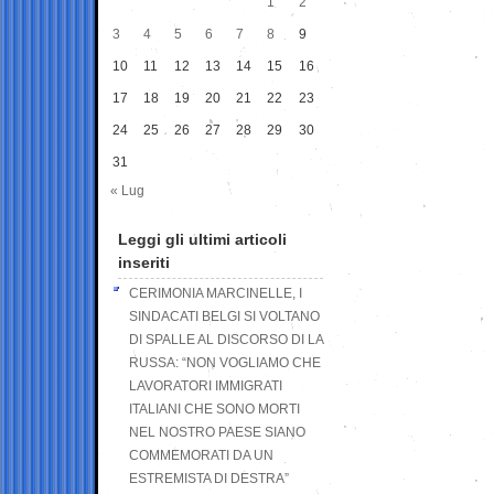
1
2
3
4
5
6
7
8
9
10
11
12
13
14
15
16
17
18
19
20
21
22
23
24
25
26
27
28
29
30
31
« Lug
Leggi gli ultimi articoli
inseriti
CERIMONIA MARCINELLE, I
SINDACATI BELGI SI VOLTANO
DI SPALLE AL DISCORSO DI LA
RUSSA: “NON VOGLIAMO CHE
LAVORATORI IMMIGRATI
ITALIANI CHE SONO MORTI
NEL NOSTRO PAESE SIANO
COMMEMORATI DA UN
ESTREMISTA DI DESTRA”