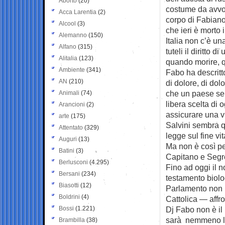
Aborto
(20)
costume da avvol
Acca Larentia
(2)
corpo di Fabiano
Alcool
(3)
che ieri è morto 
Alemanno
(150)
Italia non c’è un
Alfano
(315)
tuteli il diritto 
Alitalia
(123)
quando morire, 
Ambiente
(341)
Fabo ha descritt
AN
(210)
di dolore, di dol
che un paese ser
Animali
(74)
libera scelta di 
Arancioni
(2)
assicurare una v
arte
(175)
Salvini sembra qu
Attentato
(329)
legge sul fine vit
Auguri
(13)
Ma non è così per
Batini
(3)
Capitano e Segre
Berlusconi
(4.295)
Fino ad oggi il n
Bersani
(234)
testamento biolog
Biasotti
(12)
Parlamento non h
Boldrini
(4)
Cattolica — affr
Bossi
(1.221)
Dj Fabo non è il
sarà nemmeno l’
Brambilla
(38)