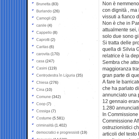
Non è nemmeno il
Brunetta
(83)
con dignità , ma 
Burlando
(26)
vissuti a fianco
Camogli
(2)
Non è che in Pa
canile
(4)
attualmente sei, 
Cappello
(8)
solo due sono g
Caprotti
(2)
Si tratta delle p
Caritas
(6)
quella di Silvia
carovita
(170)
relatrice è la d
casa
(247)
Sembra che attor
maggioranza tras
Casini
(119)
gran parte di que
Centrodestra in Liguria
(35)
A fare le barric
Chiesa
(276)
che ha parlato d
Cina
(10)
annunciato una p
Comune
(342)
12 gennaio erano
Coop
(7)
1.280 annunciati
Cossiga
(7)
In Commissione g
Costume
(5.581)
Commissione Affa
criminalità
(1.402)
ostruzionistici 
democratici e progressisti
(19)
articoli del test