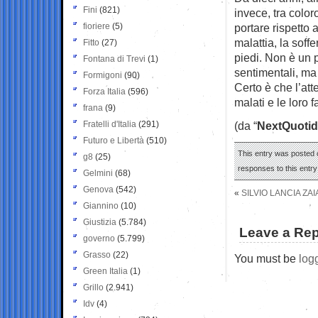
Fini
(821)
invece, tra colo
fioriere
(5)
portare rispetto
malattia, la soff
Fitto
(27)
piedi. Non è un p
Fontana di Trevi
(1)
sentimentali, ma 
Formigoni
(90)
Certo è che l’at
Forza Italia
(596)
malati e le loro f
frana
(9)
Fratelli d'Italia
(291)
(da “
NextQuotid
Futuro e Libertà
(510)
This entry was posted o
g8
(25)
responses to this entr
Gelmini
(68)
Genova
(542)
«
SILVIO LANCIA ZA
Giannino
(10)
Giustizia
(5.784)
Leave a Rep
governo
(5.799)
Grasso
(22)
You must be
log
Green Italia
(1)
Grillo
(2.941)
Idv
(4)