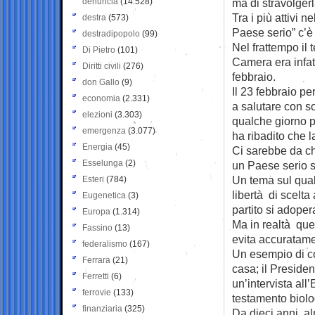
denuncia
(14.528)
ma di stravolgerl
Tra i più attivi 
destra
(573)
Paese serio” c’è
destradipopolo
(99)
Nel frattempo il 
Di Pietro
(101)
Camera era infatt
Diritti civili
(276)
febbraio.
don Gallo
(9)
Il 23 febbraio p
economia
(2.331)
a salutare con s
elezioni
(3.303)
qualche giorno pr
emergenza
(3.077)
ha ribadito che l
Energia
(45)
Ci sarebbe da chi
Esselunga
(2)
un Paese serio s
Un tema sul qual
Esteri
(784)
libertà di scelta
Eugenetica
(3)
partito si adope
Europa
(1.314)
Ma in realtà que
Fassino
(13)
evita accuratame
federalismo
(167)
Un esempio di co
Ferrara
(21)
casa; il Preside
Ferretti
(6)
un’intervista al
ferrovie
(133)
testamento biolo
finanziaria
(325)
Da dieci anni, a