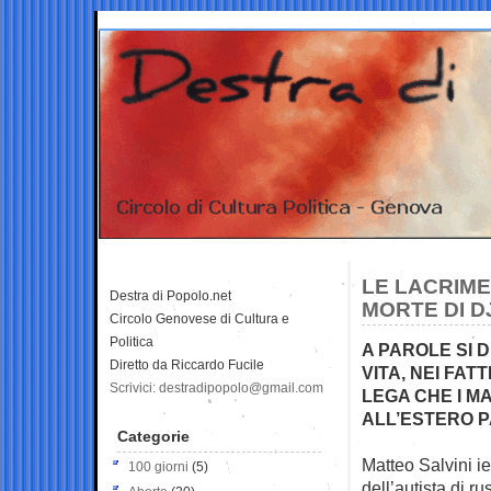
LE LACRIME
Destra di Popolo.net
MORTE DI D
Circolo Genovese di Cultura e
Politica
A PAROLE SI D
Diretto da Riccardo Fucile
VITA, NEI FAT
Scrivici: destradipopolo@gmail.com
LEGA CHE I M
ALL’ESTERO P
Categorie
Matteo Salvini ie
100 giorni
(5)
dell’autista di 