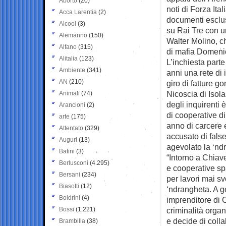
Aborto
(20)
noti di Forza Ital
Acca Larentia
(2)
documenti esclusi
Alcool
(3)
su Rai Tre con u
Alemanno
(150)
Walter Molino, ch
Alfano
(315)
di mafia Domeni
Alitalia
(123)
L’inchiesta parte
Ambiente
(341)
anni una rete di
AN
(210)
giro di fatture g
Nicoscia di Isola
Animali
(74)
degli inquirenti 
Arancioni
(2)
di cooperative di
arte
(175)
anno di carcere e
Attentato
(329)
accusato di false 
Auguri
(13)
agevolato la ‘nd
Batini
(3)
“Intorno a Chiav
Berlusconi
(4.295)
e cooperative sp
Bersani
(234)
per lavori mai sv
Biasotti
(12)
‘ndrangheta. A g
Boldrini
(4)
imprenditore di C
Bossi
(1.221)
criminalità organ
e decide di coll
Brambilla
(38)