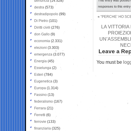
denuncia
(14.528)
This entry was posted 
responses to this entr
destra
(573)
destradipopolo
(99)
«
“PERCHE’ HO SCEL
Di Pietro
(101)
LA VITTORIA
Diritti civili
(276)
PROIEZIO
don Gallo
(9)
UN’ASSEMBL
economia
(2.331)
NEC
elezioni
(3.303)
Leave a Rep
emergenza
(3.077)
Energia
(45)
You must be
log
Esselunga
(2)
Esteri
(784)
Eugenetica
(3)
Europa
(1.314)
Fassino
(13)
federalismo
(167)
Ferrara
(21)
Ferretti
(6)
ferrovie
(133)
finanziaria
(325)