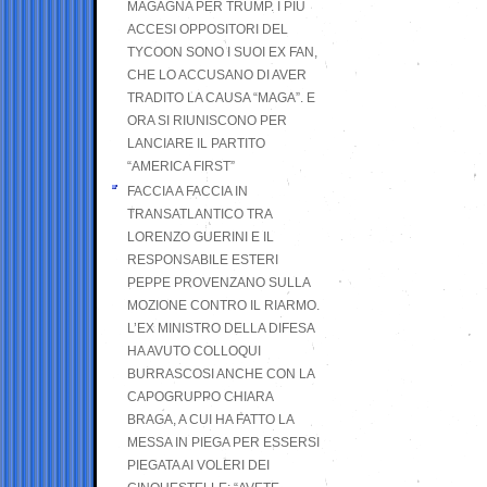
MAGAGNA PER TRUMP. I PIÙ
ACCESI OPPOSITORI DEL
TYCOON SONO I SUOI EX FAN,
CHE LO ACCUSANO DI AVER
TRADITO LA CAUSA “MAGA”. E
ORA SI RIUNISCONO PER
LANCIARE IL PARTITO
“AMERICA FIRST”
FACCIA A FACCIA IN
TRANSATLANTICO TRA
LORENZO GUERINI E IL
RESPONSABILE ESTERI
PEPPE PROVENZANO SULLA
MOZIONE CONTRO IL RIARMO.
L’EX MINISTRO DELLA DIFESA
HA AVUTO COLLOQUI
BURRASCOSI ANCHE CON LA
CAPOGRUPPO CHIARA
BRAGA, A CUI HA FATTO LA
MESSA IN PIEGA PER ESSERSI
PIEGATA AI VOLERI DEI