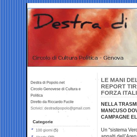
LE MANI DE
Destra di Popolo.net
REPORT TIRA
Circolo Genovese di Cultura e
FORZA ITAL
Politica
Diretto da Riccardo Fucile
NELLA TRASMI
Scrivici: destradipopolo@gmail.com
MANCUSO DOVE
CAMPAGNE EL
Categorie
Un “sistema Vero
100 giorni
(5)
appalti
dell’Arena