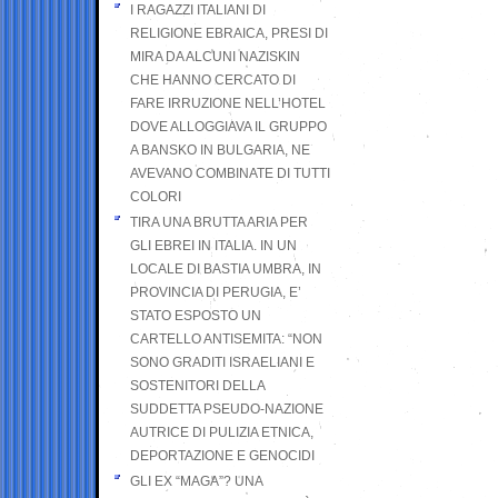
I RAGAZZI ITALIANI DI
RELIGIONE EBRAICA, PRESI DI
MIRA DA ALCUNI NAZISKIN
CHE HANNO CERCATO DI
FARE IRRUZIONE NELL’HOTEL
DOVE ALLOGGIAVA IL GRUPPO
A BANSKO IN BULGARIA, NE
AVEVANO COMBINATE DI TUTTI
COLORI
TIRA UNA BRUTTA ARIA PER
GLI EBREI IN ITALIA. IN UN
LOCALE DI BASTIA UMBRA, IN
PROVINCIA DI PERUGIA, E’
STATO ESPOSTO UN
CARTELLO ANTISEMITA: “NON
SONO GRADITI ISRAELIANI E
SOSTENITORI DELLA
SUDDETTA PSEUDO-NAZIONE
AUTRICE DI PULIZIA ETNICA,
DEPORTAZIONE E GENOCIDI
GLI EX “MAGA”? UNA