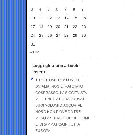
1
2
3
4
5
6
7
8
9
10
11
12
13
14
15
16
17
18
19
20
21
22
23
24
25
26
27
28
29
30
31
« Lug
Leggi gli ultimi articoli
inseriti
IL PO, FIUME PIU’ LUNGO
D’ITALIA, NON E’ MAI STATO
COSI’ BASSO. LA SICCITA’ STA
METTENDO A DURA PROVA I
SUOI VOLUMI D’ACQUA: AL
NORD NON PIOVE DA TRE
MESI,LA SITUAZIONE DEI FIUMI
E’ DRAMMATICA IN TUTTA
EUROPA