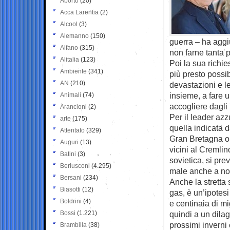
Aborto
(20)
Acca Larentia
(2)
Alcool
(3)
Alemanno
(150)
guerra – ha aggi
Alfano
(315)
non farne tanta p
Alitalia
(123)
Poi la sua richi
Ambiente
(341)
più presto possi
AN
(210)
devastazioni e le
insieme, a fare u
Animali
(74)
accogliere dagli
Arancioni
(2)
Per il leader azz
arte
(175)
quella indicata d
Attentato
(329)
Gran Bretagna o 
Auguri
(13)
vicini al Cremli
Batini
(3)
sovietica, si pre
Berlusconi
(4.295)
male anche a noi
Bersani
(234)
Anche la stretta
Biasotti
(12)
gas, è un’ipotes
Boldrini
(4)
e centinaia di mig
Bossi
(1.221)
quindi a un dilag
prossimi inverni
Brambilla
(38)