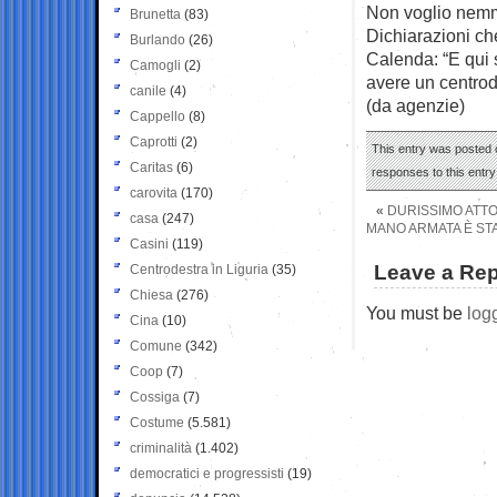
Non voglio nemm
Brunetta
(83)
Dichiarazioni ch
Burlando
(26)
Calenda: “E qui 
Camogli
(2)
avere un centrod
canile
(4)
(da agenzie)
Cappello
(8)
Caprotti
(2)
This entry was posted 
Caritas
(6)
responses to this entr
carovita
(170)
«
DURISSIMO ATTO
casa
(247)
MANO ARMATA È STA
Casini
(119)
Leave a Rep
Centrodestra in Liguria
(35)
Chiesa
(276)
You must be
log
Cina
(10)
Comune
(342)
Coop
(7)
Cossiga
(7)
Costume
(5.581)
criminalità
(1.402)
democratici e progressisti
(19)