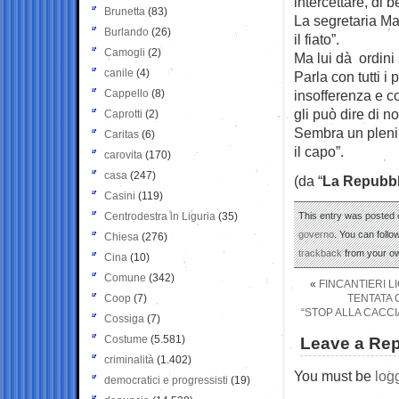
intercettare, di b
Brunetta
(83)
La segretaria Mar
Burlando
(26)
il fiato”.
Camogli
(2)
Ma lui dà ordini
canile
(4)
Parla con tutti i
Cappello
(8)
insofferenza e co
gli può dire di no
Caprotti
(2)
Sembra un plenipo
Caritas
(6)
il capo”.
carovita
(170)
casa
(247)
(da “
La Repubbl
Casini
(119)
Centrodestra in Liguria
(35)
This entry was posted o
governo
. You can follo
Chiesa
(276)
trackback
from your ow
Cina
(10)
Comune
(342)
«
FINCANTIERI L
Coop
(7)
TENTATA 
“STOP ALLA CACCI
Cossiga
(7)
Costume
(5.581)
Leave a Rep
criminalità
(1.402)
You must be
log
democratici e progressisti
(19)