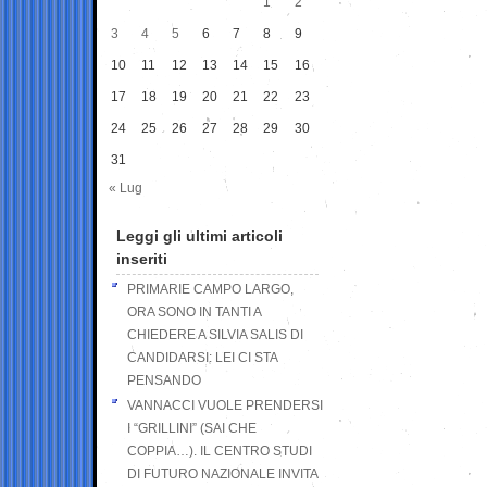
1
2
3
4
5
6
7
8
9
10
11
12
13
14
15
16
17
18
19
20
21
22
23
24
25
26
27
28
29
30
31
« Lug
Leggi gli ultimi articoli
inseriti
PRIMARIE CAMPO LARGO,
ORA SONO IN TANTI A
CHIEDERE A SILVIA SALIS DI
CANDIDARSI: LEI CI STA
PENSANDO
VANNACCI VUOLE PRENDERSI
I “GRILLINI” (SAI CHE
COPPIA…). IL CENTRO STUDI
DI FUTURO NAZIONALE INVITA