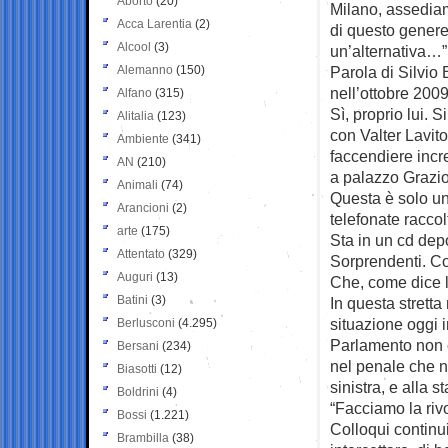
Aborto
(20)
Milano,
assedia
Acca Larentia
(2)
di questo genere
Alcool
(3)
un’alternativa…”
Alemanno
(150)
Parola di Silvio
nell’ottobre 2009
Alfano
(315)
Sì, proprio lui. S
Alitalia
(123)
con Valter Lavitol
Ambiente
(341)
faccendiere incr
AN
(210)
a palazzo Grazio
Animali
(74)
Questa è solo un
Arancioni
(2)
telefonate raccol
arte
(175)
Sta in un cd depo
Attentato
(329)
Sorprendenti. Con
Auguri
(13)
Che, come dice l
Batini
(3)
In questa stretta
situazione oggi i
Berlusconi
(4.295)
Parlamento non c
Bersani
(234)
nel penale che ne
Biasotti
(12)
sinistra, e alla s
Boldrini
(4)
“Facciamo la rivo
Bossi
(1.221)
Colloqui continui 
Brambilla
(38)