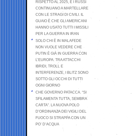
RISPETTO AL 2025, E I RUSSI
CONTINUANO A MARTELLARE
CON LE STRAGI DI CIVILI. IL
GUAIO È CHE GLI AMERICANI
HANNO USATO TUTTI I MISSILI
PER LA GUERRA IN IRAN
SOLO CHI È IN MALAFEDE
NON VUOLE VEDERE CHE
PUTIN È GIÀ IN GUERRA CON
L’EUROPA: TRA ATTACCHI
IBRIDI, TROLL E
INTERFERENZE, I BLITZ SONO
SOTTO GLI OCCHI DI TUTTI
OGNI GIORNO
CHE GOVERNO PATACCA. “SI
SFILAMENTA TUTTA, SEMBRA
CARTA”. LA NUOVA POLO
D’ORDINANZA DEI VIGILI DEL
FUOCO SI STRAPPA CON UN
PO’ D’ACQUA