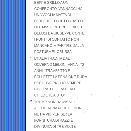
BEPPE GRILLO A UN
CONFRONTO. VANNACCI HA
UNA VOGLIA MATTA DI
PARLARE CON IL FONDATORE
DEL M5S E INTERCETTARE I
DELUSI DA GIUSEPPE CONTE.
I PUNTI DI CONTATTO NON
MANCANO, A PARTIRE DALLA
POSTURA FILORUSSA
L’ITALIA TRADITA DAL
GOVERNO MELONI. ANNA , 72
ANNI; “TRA AFFITTO E
BOLLETTE LA PENSIONE DURA
POCHI GIORNI, HO SEMPRE
LAVORATO E ORA DEVO
CHIEDERE AIUTO”
TRUMP NON DÀ MISSILI
ALL’UCRAINA PERCHÉ NON
NE HA PIÙ PER SÉ : LA
FORNITURA DI RAZZI È
DIMINUITA DI TRE VOLTE