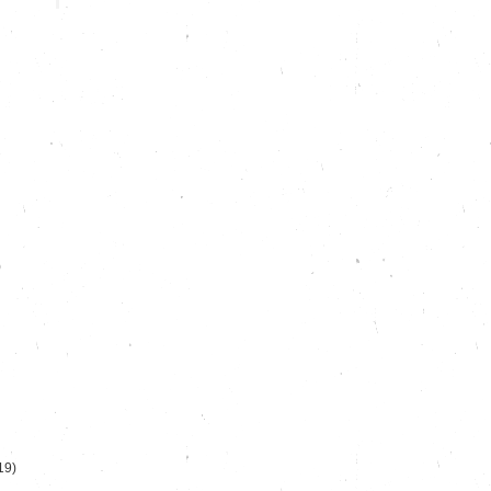
)
19)