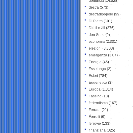
denuncia
(14.528)
destra
(573)
destradipopolo
(99)
Di Pietro
(101)
Diritti civili
(276)
don Gallo
(9)
economia
(2.331)
elezioni
(3.303)
emergenza
(3.077)
Energia
(45)
Esselunga
(2)
Esteri
(784)
Eugenetica
(3)
Europa
(1.314)
Fassino
(13)
federalismo
(167)
Ferrara
(21)
Ferretti
(6)
ferrovie
(133)
finanziaria
(325)