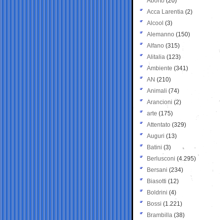
Aborto
(20)
Acca Larentia
(2)
Alcool
(3)
Alemanno
(150)
Alfano
(315)
Alitalia
(123)
Ambiente
(341)
AN
(210)
Animali
(74)
Arancioni
(2)
arte
(175)
Attentato
(329)
Auguri
(13)
Batini
(3)
Berlusconi
(4.295)
Bersani
(234)
Biasotti
(12)
Boldrini
(4)
Bossi
(1.221)
Brambilla
(38)