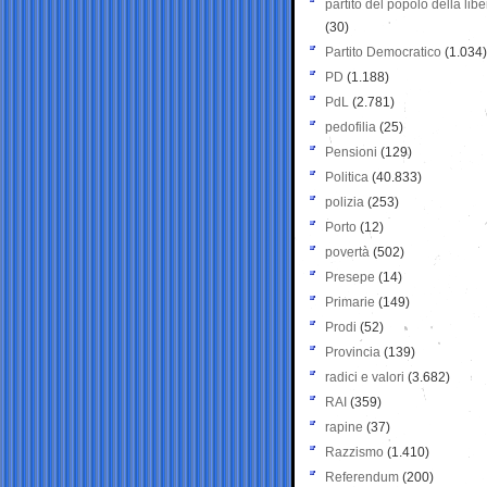
partito del popolo della libe
(30)
Partito Democratico
(1.034)
PD
(1.188)
PdL
(2.781)
pedofilia
(25)
Pensioni
(129)
Politica
(40.833)
polizia
(253)
Porto
(12)
povertà
(502)
Presepe
(14)
Primarie
(149)
Prodi
(52)
Provincia
(139)
radici e valori
(3.682)
RAI
(359)
rapine
(37)
Razzismo
(1.410)
Referendum
(200)