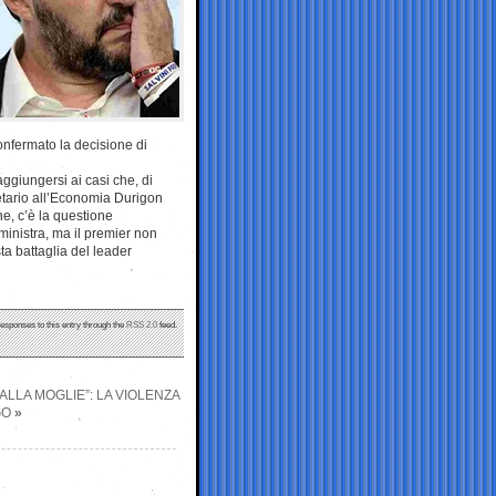
onfermato la decisione di
giungersi ai casi che, di
etario all’Economia Durigon
ine, c’è la questione
ministra, ma il premier non
a battaglia del leader
responses to this entry through the
RSS 2.0
feed.
LLA MOGLIE”: LA VIOLENZA
GO
»