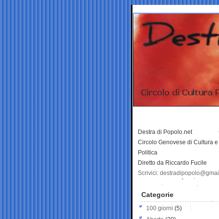
Destra di Popolo.net
Circolo Genovese di Cultura e
Politica
Diretto da Riccardo Fucile
Scrivici: destradipopolo@gma
Categorie
100 giorni
(5)