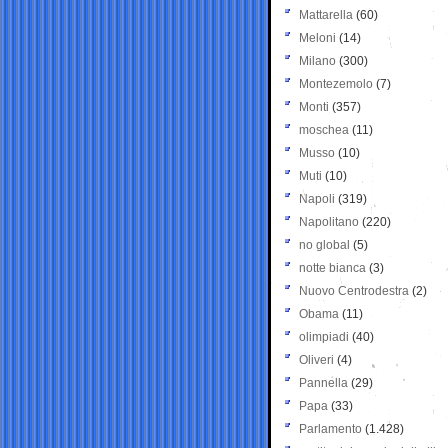
Mattarella
(60)
Meloni
(14)
Milano
(300)
Montezemolo
(7)
Monti
(357)
moschea
(11)
Musso
(10)
Muti
(10)
Napoli
(319)
Napolitano
(220)
no global
(5)
notte bianca
(3)
Nuovo Centrodestra
(2)
Obama
(11)
olimpiadi
(40)
Oliveri
(4)
Pannella
(29)
Papa
(33)
Parlamento
(1.428)