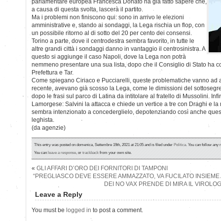
parlamentare europea Francesca Donato ha già fatto sapere che,
a causa di questa svolta, lascerà il partito.
Ma i problemi non finiscono qui: sono in arrivo le elezioni
amministrative e, stando ai sondaggi, la Lega rischia un flop, con
un possibile ritorno al di sotto del 20 per cento dei consensi.
Torino a parte, dove il centrodestra sembra favorito, in tutte le
altre grandi città i sondaggi danno in vantaggio il centrosinistra. A
questo si aggiunge il caso Napoli, dove la Lega non potrà
nemmeno presentare una sua lista, dopo che il Consiglio di Stato ha c
Prefettura e Tar.
Come spiegano Ciriaco e Pucciarelli, queste problematiche vanno ad ag
recente, avevano già scosso la Lega, come le dimissioni del sottosegr
dopo le frasi sul parco di Latina da intitolare al fratello di Mussolini. Inf
Lamorgese: Salvini la attacca e chiede un vertice a tre con Draghi e la 
sembra intenzionato a concederglielo, depotenziando così anche quest
leghista.
(da agenzie)
This entry was posted on domenica, Settembre 19th, 2021 at 21:05 and is filed under
Politica
. You can follow any 
You can
leave a response
, or
trackback
from your own site.
«
GLI AFFARI D’ORO DEI FORNITORI DI TAMPONI
“PREGLIASCO DEVE ESSERE AMMAZZATO, VA FUCILATO INSIEME A
DEI NO VAX PRENDE DI MIRA IL VIROLO
Leave a Reply
You must be
logged in
to post a comment.