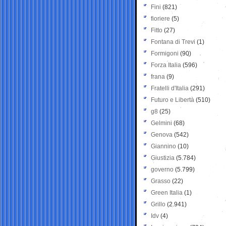
Fini
(821)
fioriere
(5)
Fitto
(27)
Fontana di Trevi
(1)
Formigoni
(90)
Forza Italia
(596)
frana
(9)
Fratelli d'Italia
(291)
Futuro e Libertà
(510)
g8
(25)
Gelmini
(68)
Genova
(542)
Giannino
(10)
Giustizia
(5.784)
governo
(5.799)
Grasso
(22)
Green Italia
(1)
Grillo
(2.941)
Idv
(4)