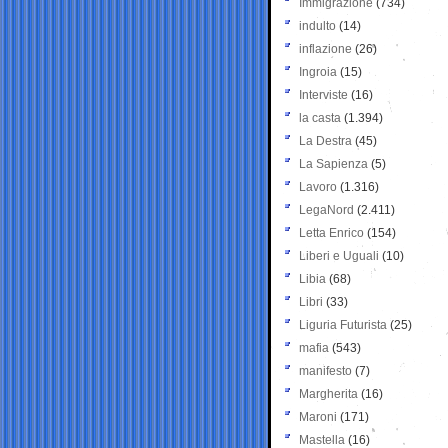
Immigrazione
(734)
indulto
(14)
inflazione
(26)
Ingroia
(15)
Interviste
(16)
la casta
(1.394)
La Destra
(45)
La Sapienza
(5)
Lavoro
(1.316)
LegaNord
(2.411)
Letta Enrico
(154)
Liberi e Uguali
(10)
Libia
(68)
Libri
(33)
Liguria Futurista
(25)
mafia
(543)
manifesto
(7)
Margherita
(16)
Maroni
(171)
Mastella
(16)