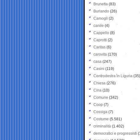
Brunetta
(83)
Burlando
(26)
Camogli
(2)
canile
(4)
Cappello
(8)
Caprotti
(2)
Caritas
(6)
carovita
(170)
casa
(247)
Casini
(119)
Centrodestra in Liguria
(35
Chiesa
(276)
Cina
(10)
Comune
(342)
Coop
(7)
Cossiga
(7)
Costume
(5.581)
criminalità
(1.402)
democratici e progressisti
(