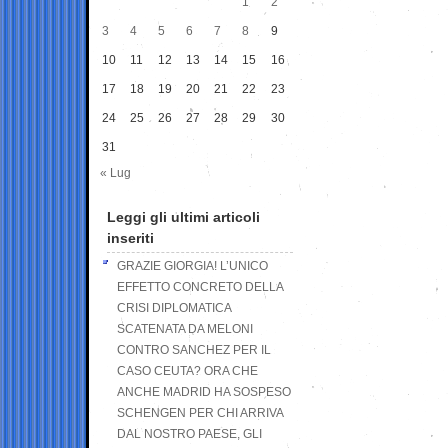
1
2
3
4
5
6
7
8
9
10
11
12
13
14
15
16
17
18
19
20
21
22
23
24
25
26
27
28
29
30
31
« Lug
Leggi gli ultimi articoli
inseriti
GRAZIE GIORGIA! L’UNICO
EFFETTO CONCRETO DELLA
CRISI DIPLOMATICA
SCATENATA DA MELONI
CONTRO SANCHEZ PER IL
CASO CEUTA? ORA CHE
ANCHE MADRID HA SOSPESO
SCHENGEN PER CHI ARRIVA
DAL NOSTRO PAESE, GLI