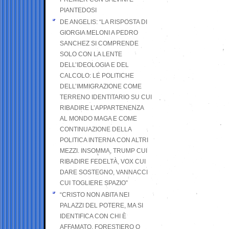
PIANTEDOSI
DE ANGELIS: “LA RISPOSTA DI
GIORGIA MELONI A PEDRO
SANCHEZ SI COMPRENDE
SOLO CON LA LENTE
DELL’IDEOLOGIA E DEL
CALCOLO: LE POLITICHE
DELL’IMMIGRAZIONE COME
TERRENO IDENTITARIO SU CUI
RIBADIRE L’APPARTENENZA
AL MONDO MAGA E COME
CONTINUAZIONE DELLA
POLITICA INTERNA CON ALTRI
MEZZI. INSOMMA, TRUMP CUI
RIBADIRE FEDELTÀ, VOX CUI
DARE SOSTEGNO, VANNACCI
CUI TOGLIERE SPAZIO”
“CRISTO NON ABITA NEI
PALAZZI DEL POTERE, MA SI
IDENTIFICA CON CHI È
AFFAMATO, FORESTIERO O