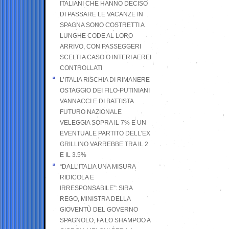
ITALIANI CHE HANNO DECISO
DI PASSARE LE VACANZE IN
SPAGNA SONO COSTRETTI A
LUNGHE CODE AL LORO
ARRIVO, CON PASSEGGERI
SCELTI A CASO O INTERI AEREI
CONTROLLATI
L’ITALIA RISCHIA DI RIMANERE
OSTAGGIO DEI FILO-PUTINIANI
VANNACCI E DI BATTISTA.
FUTURO NAZIONALE
VELEGGIA SOPRA IL 7% E UN
EVENTUALE PARTITO DELL’EX
GRILLINO VARREBBE TRA IL 2
E IL 3.5%
“DALL’ITALIA UNA MISURA
RIDICOLA E
IRRESPONSABILE”: SIRA
REGO, MINISTRA DELLA
GIOVENTÙ DEL GOVERNO
SPAGNOLO, FA LO SHAMPOO A