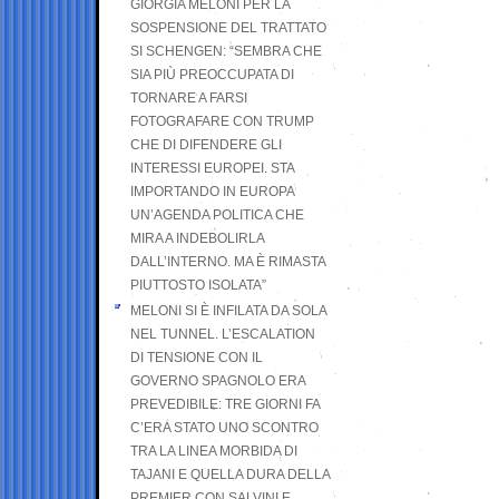
GIORGIA MELONI PER LA
SOSPENSIONE DEL TRATTATO
SI SCHENGEN: “SEMBRA CHE
SIA PIÙ PREOCCUPATA DI
TORNARE A FARSI
FOTOGRAFARE CON TRUMP
CHE DI DIFENDERE GLI
INTERESSI EUROPEI. STA
IMPORTANDO IN EUROPA
UN’AGENDA POLITICA CHE
MIRA A INDEBOLIRLA
DALL’INTERNO. MA È RIMASTA
PIUTTOSTO ISOLATA”
MELONI SI È INFILATA DA SOLA
NEL TUNNEL. L’ESCALATION
DI TENSIONE CON IL
GOVERNO SPAGNOLO ERA
PREVEDIBILE: TRE GIORNI FA
C’ERA STATO UNO SCONTRO
TRA LA LINEA MORBIDA DI
TAJANI E QUELLA DURA DELLA
PREMIER CON SALVINI E