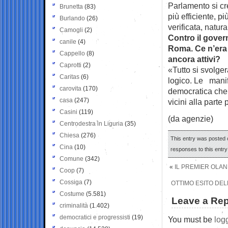
Parlamento si cr
Brunetta
(83)
più efficiente, p
Burlando
(26)
verificata, natura
Camogli
(2)
Contro il gover
canile
(4)
Roma. Ce n’era 
Cappello
(8)
ancora attivi?
Caprotti
(2)
«Tutto si svolge
Caritas
(6)
logico. Le manif
carovita
(170)
democratica che 
casa
(247)
vicini alla part
Casini
(119)
(da agenzie)
Centrodestra in Liguria
(35)
Chiesa
(276)
This entry was posted o
Cina
(10)
responses to this entr
Comune
(342)
«
IL PREMIER OLAN
Coop
(7)
Cossiga
(7)
OTTIMO ESITO DEL
Costume
(5.581)
Leave a Rep
criminalità
(1.402)
democratici e progressisti
(19)
You must be
log