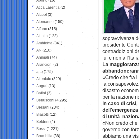
Aborto
(20)
Acca Larentia
(2)
Alcool
(3)
Alemanno
(150)
Alfano
(315)
Alitalia
(123)
sopravvivenza del
Ambiente
(341)
presidente Conte
AN
(210)
contraddizioni d
lui e non all’Itali
Animali
(74)
La maggioranza 
Arancioni
(2)
abbandoneranno,
arte
(175)
«Credo che fra i 
Attentato
(329)
la consapevolezz
Auguri
(13)
disastro economi
Batini
(3)
per la nazione ris
Berlusconi
(4.295)
In caso di crisi
Bersani
(234)
dell’emergenza 
Biasotti
(12)
di unità nazion
Boldrini
(4)
«Non credo che n
Bossi
(1.221)
governo con forze
abbiamo una visi
Brambilla
(38)