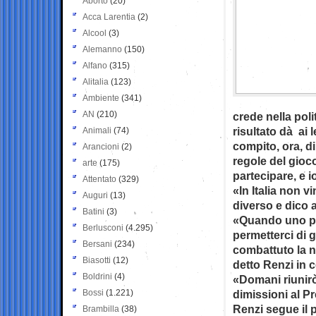
Aborto
(20)
Acca Larentia
(2)
Alcool
(3)
Alemanno
(150)
Alfano
(315)
Alitalia
(123)
Ambiente
(341)
AN
(210)
crede nella poli
risultato dà ai l
Animali
(74)
compito, ora, d
Arancioni
(2)
regole del gioco
arte
(175)
partecipare, e i
Attentato
(329)
«In Italia non 
Auguri
(13)
diverso e dico 
Batini
(3)
«Quando uno pe
Berlusconi
(4.295)
permetterci di 
Bersani
(234)
combattuto la n
Biasotti
(12)
detto Renzi in 
Boldrini
(4)
«Domani riunirò
Bossi
(1.221)
dimissioni al P
Renzi segue il 
Brambilla
(38)