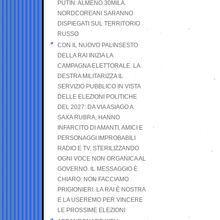
PUTIN: ALMENO 30MILA
NORDCOREANI SARANNO
DISPIEGATI SUL TERRITORIO
RUSSO
CON IL NUOVO PALINSESTO
DELLA RAI INIZIA LA
CAMPAGNA ELETTORALE. LA
DESTRA MILITARIZZA IL
SERVIZIO PUBBLICO IN VISTA
DELLE ELEZIONI POLITICHE
DEL 2027: DA VIA ASIAGO A
SAXA RUBRA, HANNO
INFARCITO DI AMANTI, AMICI E
PERSONAGGI IMPROBABILI
RADIO E TV, STERILIZZANDO
OGNI VOCE NON ORGANICA AL
GOVERNO. IL MESSAGGIO È
CHIARO: NON FACCIAMO
PRIGIONIERI. LA RAI È NOSTRA
E LA USEREMO PER VINCERE
LE PROSSIME ELEZIONI