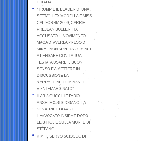
D’ITALIA
“TRUMP È IL LEADER DI UNA
SETTA”. L’EX MODELLA E MISS
CALIFORNIA 2009, CARRIE
PREJEAN BOLLER, HA
ACCUSATO IL MOVIMENTO
MAGA DI AVERLA PRESO DI
MIRA: “NON APPENA COMINCI
A PENSARE CON LA TUA
TESTA, A USARE IL BUON
SENSO E A METTERE IN
DISCUSSIONE LA
NARRAZIONE DOMINANTE,
VIENI EMARGINATO”
ILARIA CUCCHI E FABIO
ANSELMO SI SPOSANO; LA
SENATRICE DI AVS E
L’AVVOCATO INSIEME DOPO
LE BTTGLIE SULLA MORTE DI
STEFANO
KIM, IL SERVO SCIOCCO DI