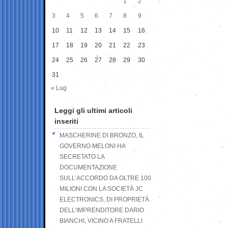
1
2
3
4
5
6
7
8
9
10
11
12
13
14
15
16
17
18
19
20
21
22
23
24
25
26
27
28
29
30
31
« Lug
Leggi gli ultimi articoli
inseriti
MASCHERINE DI BRONZO, IL
GOVERNO MELONI HA
SECRETATO LA
DOCUMENTAZIONE
SULL’ACCORDO DA OLTRE 100
MILIONI CON LA SOCIETÀ JC
ELECTRONICS, DI PROPRIETÀ
DELL’IMPRENDITORE DARIO
BIANCHI, VICINO A FRATELLI