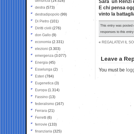
denuncia
(14.528)
Sarà un Renzi da
E chi pensa ogg
destra
(573)
vinto la battagl
destradipopolo
(99)
Di Pietro
(101)
This entry was posted o
Diritti civili
(276)
responses to this entr
don Gallo
(9)
economia
(2.331)
«
REGALATEVI IL S
elezioni
(3.303)
emergenza
(3.077)
Leave a Rep
Energia
(45)
You must be
log
Esselunga
(2)
Esteri
(784)
Eugenetica
(3)
Europa
(1.314)
Fassino
(13)
federalismo
(167)
Ferrara
(21)
Ferretti
(6)
ferrovie
(133)
finanziaria
(325)