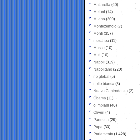
Mattarella
(60)
Meloni
(14)
Milano
(300)
Montezemolo
(7)
Monti
(357)
moschea
(11)
Musso
(10)
Muti
(10)
Napoli
(319)
Napolitano
(220)
no global
(5)
notte bianca
(3)
Nuovo Centrodestra
(2)
Obama
(11)
olimpiadi
(40)
Oliveri
(4)
Pannella
(29)
Papa
(33)
Parlamento
(1.428)