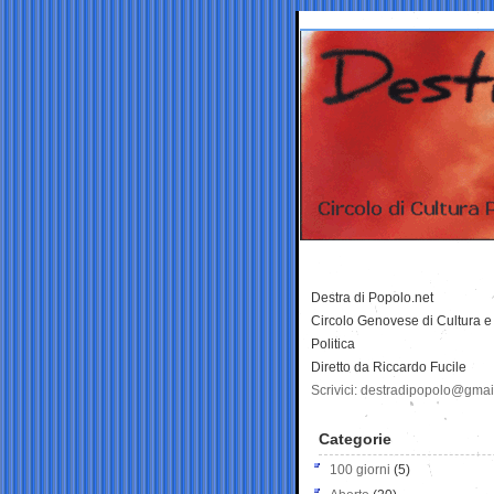
Destra di Popolo.net
Circolo Genovese di Cultura e
Politica
Diretto da Riccardo Fucile
Scrivici: destradipopolo@gma
Categorie
100 giorni
(5)