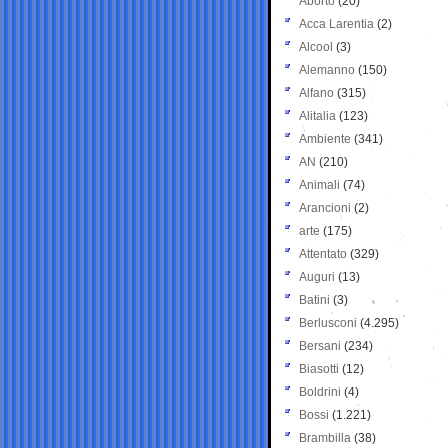
Aborto
(20)
Acca Larentia
(2)
Alcool
(3)
Alemanno
(150)
Alfano
(315)
Alitalia
(123)
Ambiente
(341)
AN
(210)
Animali
(74)
Arancioni
(2)
arte
(175)
Attentato
(329)
Auguri
(13)
Batini
(3)
Berlusconi
(4.295)
Bersani
(234)
Biasotti
(12)
Boldrini
(4)
Bossi
(1.221)
Brambilla
(38)