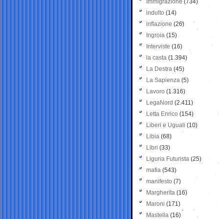
Immigrazione
(734)
indulto
(14)
inflazione
(26)
Ingroia
(15)
Interviste
(16)
la casta
(1.394)
La Destra
(45)
La Sapienza
(5)
Lavoro
(1.316)
LegaNord
(2.411)
Letta Enrico
(154)
Liberi e Uguali
(10)
Libia
(68)
Libri
(33)
Liguria Futurista
(25)
mafia
(543)
manifesto
(7)
Margherita
(16)
Maroni
(171)
Mastella
(16)