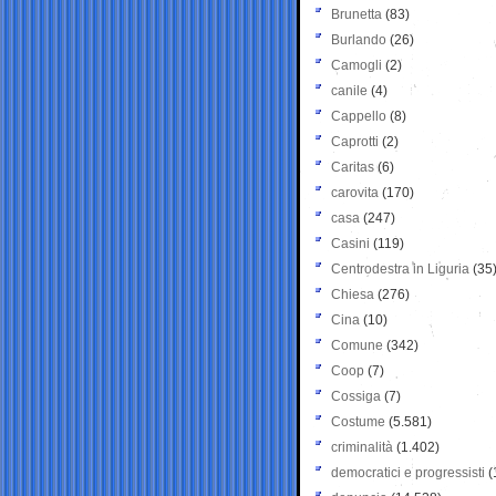
Brunetta
(83)
Burlando
(26)
Camogli
(2)
canile
(4)
Cappello
(8)
Caprotti
(2)
Caritas
(6)
carovita
(170)
casa
(247)
Casini
(119)
Centrodestra in Liguria
(35
Chiesa
(276)
Cina
(10)
Comune
(342)
Coop
(7)
Cossiga
(7)
Costume
(5.581)
criminalità
(1.402)
democratici e progressisti
(