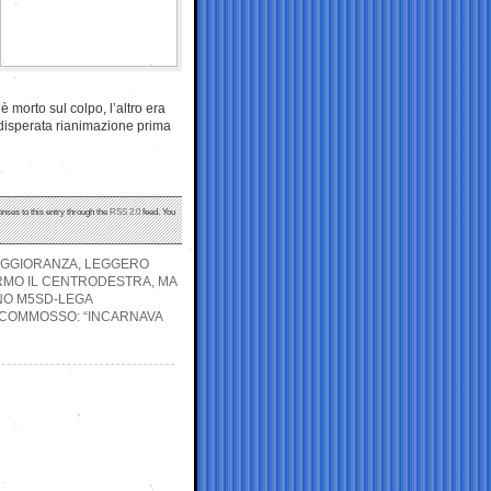
 morto sul colpo, l’altro era
 disperata rianimazione prima
onses to this entry through the
RSS 2.0
feed. You
MAGGIORANZA, LEGGERO
RMO IL CENTRODESTRA, MA
RNO M5SD-LEGA
 COMMOSSO: “INCARNAVA