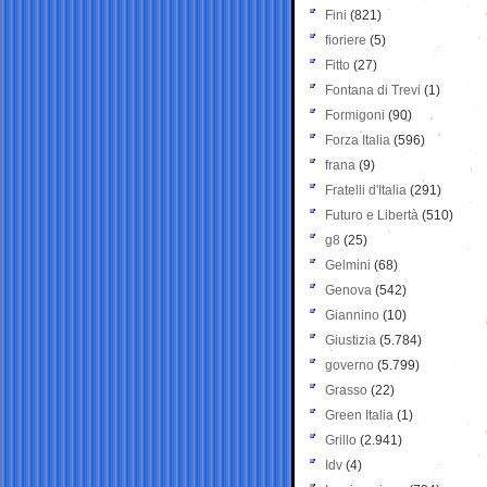
Fini
(821)
fioriere
(5)
Fitto
(27)
Fontana di Trevi
(1)
Formigoni
(90)
Forza Italia
(596)
frana
(9)
Fratelli d'Italia
(291)
Futuro e Libertà
(510)
g8
(25)
Gelmini
(68)
Genova
(542)
Giannino
(10)
Giustizia
(5.784)
governo
(5.799)
Grasso
(22)
Green Italia
(1)
Grillo
(2.941)
Idv
(4)