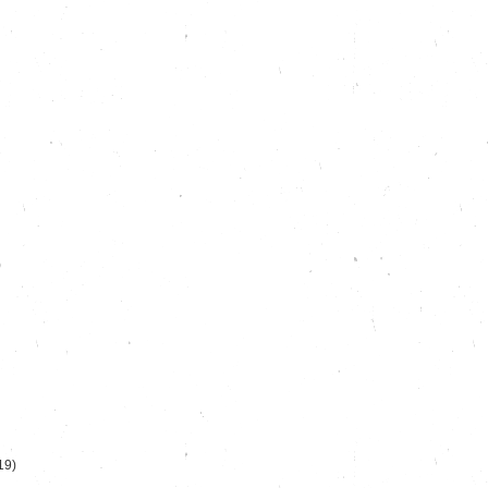
)
19)