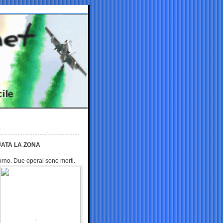
UATA LA ZONA
ivorno. Due operai sono
morti.