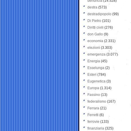
denuncia
(14.528)
destra
(573)
destradipopolo
(99)
Di Pietro
(101)
Diritti civili
(276)
don Gallo
(9)
economia
(2.331)
elezioni
(3.303)
emergenza
(3.077)
Energia
(45)
Esselunga
(2)
Esteri
(784)
Eugenetica
(3)
Europa
(1.314)
Fassino
(13)
federalismo
(167)
Ferrara
(21)
Ferretti
(6)
ferrovie
(133)
finanziaria
(325)