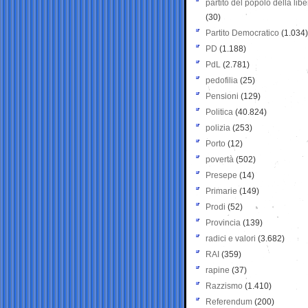
partito del popolo della libe
(30)
Partito Democratico
(1.034)
PD
(1.188)
PdL
(2.781)
pedofilia
(25)
Pensioni
(129)
Politica
(40.824)
polizia
(253)
Porto
(12)
povertà
(502)
Presepe
(14)
Primarie
(149)
Prodi
(52)
Provincia
(139)
radici e valori
(3.682)
RAI
(359)
rapine
(37)
Razzismo
(1.410)
Referendum
(200)