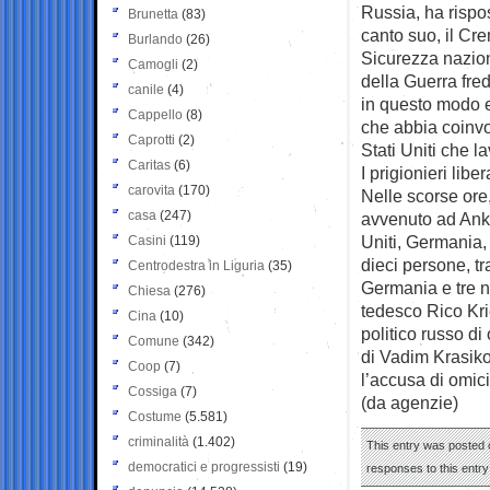
Russia, ha rispo
Brunetta
(83)
canto suo, il Cr
Burlando
(26)
Sicurezza nazion
Camogli
(2)
della Guerra fre
canile
(4)
in questo modo 
Cappello
(8)
che abbia coinvolt
Caprotti
(2)
Stati Uniti che 
Caritas
(6)
I prigionieri liber
carovita
(170)
Nelle scorse ore
casa
(247)
avvenuto ad Anka
Uniti, Germania, 
Casini
(119)
dieci persone, tra
Centrodestra in Liguria
(35)
Germania e tre neg
Chiesa
(276)
tedesco Rico Kri
Cina
(10)
politico russo di
Comune
(342)
di Vadim Krasiko
Coop
(7)
l’accusa di omic
Cossiga
(7)
(da agenzie)
Costume
(5.581)
criminalità
(1.402)
This entry was posted o
democratici e progressisti
(19)
responses to this entr