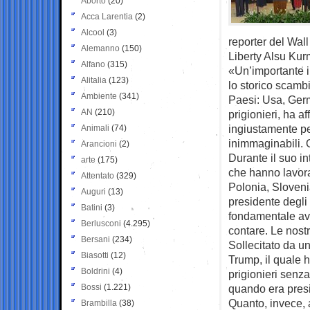
Aborto
(20)
Acca Larentia
(2)
Alcool
(3)
reporter del Wal
Alemanno
(150)
Liberty Alsu Kur
Alfano
(315)
«Un’importante i
Alitalia
(123)
lo storico scambi
Ambiente
(341)
Paesi: Usa, Germ
AN
(210)
prigionieri, ha a
ingiustamente pe
Animali
(74)
inimmaginabili. O
Arancioni
(2)
Durante il suo in
arte
(175)
che hanno lavora
Attentato
(329)
Polonia, Sloveni
Auguri
(13)
presidente degli
Batini
(3)
fondamentale ave
Berlusconi
(4.295)
contare. Le nost
Bersani
(234)
Sollecitato da u
Biasotti
(12)
Trump, il quale 
Boldrini
(4)
prigionieri senz
Bossi
(1.221)
quando era pres
Quanto, invece, 
Brambilla
(38)