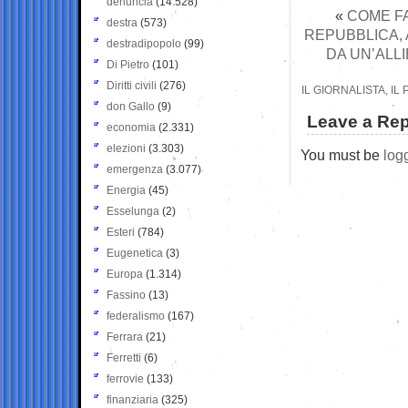
denuncia
(14.528)
«
COME FA
destra
(573)
REPUBBLICA, 
destradipopolo
(99)
DA UN’ALL
Di Pietro
(101)
Diritti civili
(276)
IL GIORNALISTA, IL
don Gallo
(9)
Leave a Rep
economia
(2.331)
elezioni
(3.303)
You must be
log
emergenza
(3.077)
Energia
(45)
Esselunga
(2)
Esteri
(784)
Eugenetica
(3)
Europa
(1.314)
Fassino
(13)
federalismo
(167)
Ferrara
(21)
Ferretti
(6)
ferrovie
(133)
finanziaria
(325)