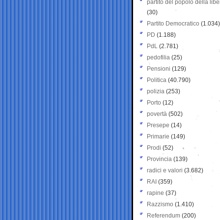
partito del popolo della libe
(30)
Partito Democratico
(1.034)
PD
(1.188)
PdL
(2.781)
pedofilia
(25)
Pensioni
(129)
Politica
(40.790)
polizia
(253)
Porto
(12)
povertà
(502)
Presepe
(14)
Primarie
(149)
Prodi
(52)
Provincia
(139)
radici e valori
(3.682)
RAI
(359)
rapine
(37)
Razzismo
(1.410)
Referendum
(200)