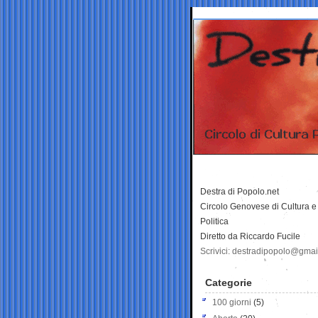
Destra di Popolo.net
Circolo Genovese di Cultura e
Politica
Diretto da Riccardo Fucile
Scrivici: destradipopolo@gma
Categorie
100 giorni
(5)