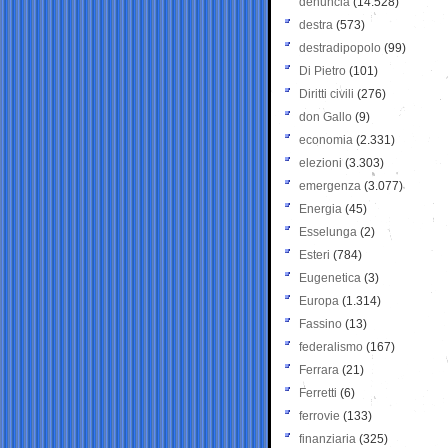
denuncia
(14.528)
destra
(573)
destradipopolo
(99)
Di Pietro
(101)
Diritti civili
(276)
don Gallo
(9)
economia
(2.331)
elezioni
(3.303)
emergenza
(3.077)
Energia
(45)
Esselunga
(2)
Esteri
(784)
Eugenetica
(3)
Europa
(1.314)
Fassino
(13)
federalismo
(167)
Ferrara
(21)
Ferretti
(6)
ferrovie
(133)
finanziaria
(325)