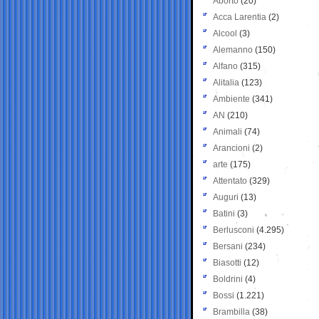
Aborto
(20)
Acca Larentia
(2)
Alcool
(3)
Alemanno
(150)
Alfano
(315)
Alitalia
(123)
Ambiente
(341)
AN
(210)
Animali
(74)
Arancioni
(2)
arte
(175)
Attentato
(329)
Auguri
(13)
Batini
(3)
Berlusconi
(4.295)
Bersani
(234)
Biasotti
(12)
Boldrini
(4)
Bossi
(1.221)
Brambilla
(38)