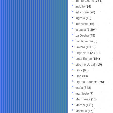
Immigrazione
(734)
indulto
(14)
inflazione
(26)
Ingroia
(15)
Interviste
(16)
la casta
(1.394)
La Destra
(45)
La Sapienza
(5)
Lavoro
(1.316)
LegaNord
(2.411)
Letta Enrico
(154)
Liberi e Uguali
(10)
Libia
(68)
Libri
(33)
Liguria Futurista
(25)
mafia
(543)
manifesto
(7)
Margherita
(16)
Maroni
(171)
Mastella
(16)