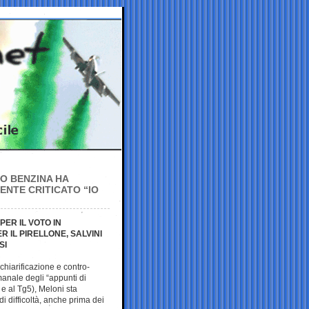
RO BENZINA HA
ENTE CRITICATO “IO
ER IL VOTO IN
R IL PIRELLONE, SALVINI
SI
hiarificazione e contro-
anale degli “appunti di
1 e al Tg5), Meloni sta
i difficoltà, anche prima dei