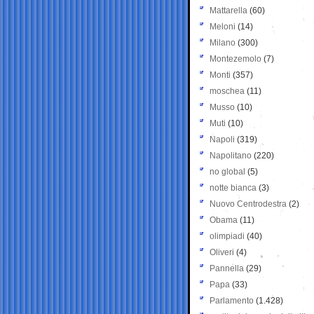
Mattarella
(60)
Meloni
(14)
Milano
(300)
Montezemolo
(7)
Monti
(357)
moschea
(11)
Musso
(10)
Muti
(10)
Napoli
(319)
Napolitano
(220)
no global
(5)
notte bianca
(3)
Nuovo Centrodestra
(2)
Obama
(11)
olimpiadi
(40)
Oliveri
(4)
Pannella
(29)
Papa
(33)
Parlamento
(1.428)