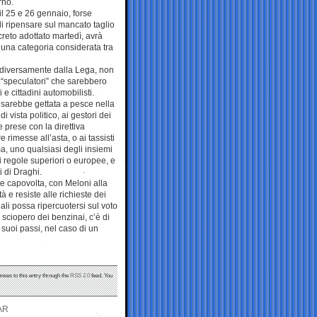
rno.
il 25 e 26 gennaio, forse
i ripensare sul mancato taglio
ecreto adottato martedì, avrà
e una categoria considerata tra
e, diversamente dalla Lega, non
 “speculatori” che sarebbero
 e cittadini automobilisti.
i sarebbe gettata a pesce nella
di vista politico, ai gestori dei
e prese con la direttiva
 rimesse all’asta, o ai tassisti
ma, uno qualsiasi degli insiemi
di regole superiori o europee, e
i di Draghi.
e capovolta, con Meloni alla
 e resiste alle richieste dei
ali possa ripercuotersi sul voto
 sciopero dei benzinai, c’è di
suoi passi, nel caso di un
nses to this entry through the
RSS 2.0
feed. You
AR