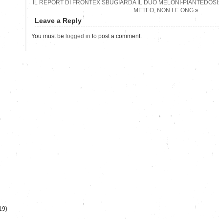
IL REPORT DI FRONTEX SBUGIARDA IL DUO MELONI-PIANTEDOSI: 
METEO, NON LE ONG
»
Leave a Reply
You must be
logged in
to post a comment.
)
19)