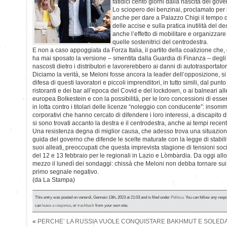
fatidici cento giorni dalla nascita del gove
Lo sciopero dei benzinai, proclamato per 
anche per dare a Palazzo Chigi il tempo d
delle accise e sulla pratica inutilità del d
anche l’effetto di mobilitare e organizzar
quelle sostenitrici del centrodestra.
E non a caso appoggiata da Forza Italia, il partito della coalizione ch
ha mai sposato la versione – smentita dalla Guardia di Finanza – degli
nascosti dietro i distributori e lavorerebbero ai danni di autotrasportatori
Diciamo la verità, se Meloni fosse ancora la leader dell’opposizione, s
difesa di questi lavoratori e piccoli imprenditori, in tutto simili, dal punto 
ristoranti e dei bar all’epoca del Covid e del lockdown, o ai balneari all
europea Bolkestein e con la possibilità, per le loro concessioni di essere
in lotta contro i titolari delle licenze “noleggio con conducente”: insom
corporativi che hanno cercato di difendere i loro interessi, a discapito 
si sono trovati accanto la destra e il centrodestra, anche ai tempi recent
Una resistenza degna di miglior causa, che adesso trova una situazion
guida del governo che difende le scelte maturate con la legge di stabilità
suoi alleati, preoccupati che questa imprevista stagione di tensioni soci
del 12 e 13 febbraio per le regionali in Lazio e Lombardia. Da oggi allo
mezzo il lunedì dei sondaggi: chissà che Meloni non debba tornare sui 
primo segnale negativo.
(da La Stampa)
This entry was posted on venerdì, Gennaio 13th, 2023 at 21:03 and is filed under
Politica
. You can follow any respo
can
leave a response
, or
trackback
from your own site.
«
PERCHE’ LA RUSSIA VUOLE CONQUISTARE BAKHMUT E SOLED