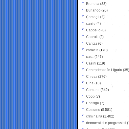
Brunetta
(83)
Burlando
(26)
Camogli
(2)
canile
(4)
Cappello
(8)
Caprotti
(2)
Caritas
(6)
carovita
(170)
casa
(247)
Casini
(119)
Centrodestra in Liguria
(35
Chiesa
(276)
Cina
(10)
Comune
(342)
Coop
(7)
Cossiga
(7)
Costume
(5.581)
criminalità
(1.402)
democratici e progressisti
(