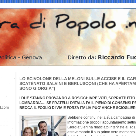
LO SCIVOLONE DELLA MELONI SULLE ACCISE E IL CA
SCATENATO SALVINI E BERLUSCONI (CHE HA APERTAM
SONO GIORGIA”)
I DUE STANNO PROVANDO A ROSICCHIARE VOTI, SOPRATTUTTO P
LOMBARDIA… SE FRATELLI D’ITALIA FA IL PIENO DI CONSENSI PE
il.com
BECCA IL FOGLIO DI VIA E FORZA ITALIA PUO’ ANCHE SCIOGLIER
Sebbene continui nella sua campagna di c
informazione (dopo l’appuntamento settim
Giorgia”, ieri ha rilasciato interviste al Tg
attraversando il suo primo vero momento d