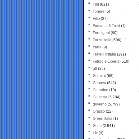
Fini
(821)
fioriere
(5)
Fitto
(27)
Fontana di Trevi
(1)
Formigoni
(90)
Forza Italia
(596)
frana
(9)
Fratelli d'Italia
(291)
Futuro e Libertà
(510)
g8
(25)
Gelmini
(68)
Genova
(542)
Giannino
(10)
Giustizia
(5.784)
governo
(5.799)
Grasso
(22)
Green Italia
(1)
Grillo
(2.941)
Idv
(4)