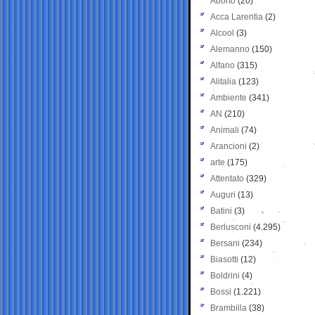
Aborto
(20)
Acca Larentia
(2)
Alcool
(3)
Alemanno
(150)
Alfano
(315)
Alitalia
(123)
Ambiente
(341)
AN
(210)
Animali
(74)
Arancioni
(2)
arte
(175)
Attentato
(329)
Auguri
(13)
Batini
(3)
Berlusconi
(4.295)
Bersani
(234)
Biasotti
(12)
Boldrini
(4)
Bossi
(1.221)
Brambilla
(38)