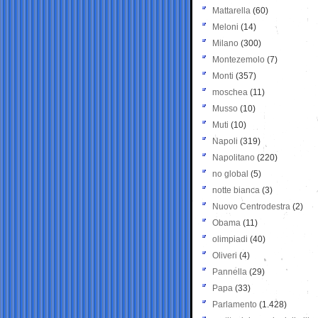
Mattarella
(60)
Meloni
(14)
Milano
(300)
Montezemolo
(7)
Monti
(357)
moschea
(11)
Musso
(10)
Muti
(10)
Napoli
(319)
Napolitano
(220)
no global
(5)
notte bianca
(3)
Nuovo Centrodestra
(2)
Obama
(11)
olimpiadi
(40)
Oliveri
(4)
Pannella
(29)
Papa
(33)
Parlamento
(1.428)