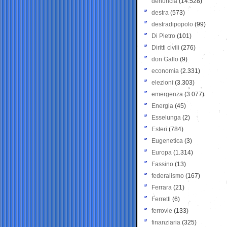
denuncia
(14.528)
destra
(573)
destradipopolo
(99)
Di Pietro
(101)
Diritti civili
(276)
don Gallo
(9)
economia
(2.331)
elezioni
(3.303)
emergenza
(3.077)
Energia
(45)
Esselunga
(2)
Esteri
(784)
Eugenetica
(3)
Europa
(1.314)
Fassino
(13)
federalismo
(167)
Ferrara
(21)
Ferretti
(6)
ferrovie
(133)
finanziaria
(325)