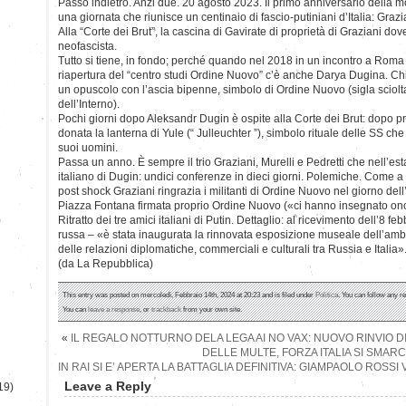
Passo indietro. Anzi due. 20 agosto 2023. Il primo anniversario della m
una giornata che riunisce un centinaio di fascio-putiniani d’Italia: Grazi
Alla “Corte dei Brut”, la cascina di Gavirate di proprietà di Graziani dov
neofascista.
Tutto si tiene, in fondo; perché quando nel 2018 in un incontro a Roma
riapertura del “centro studi Ordine Nuovo” c’è anche Darya Dugina. Chi
un opuscolo con l’ascia bipenne, simbolo di Ordine Nuovo (sigla sciolt
dell’Interno).
Pochi giorni dopo Aleksandr Dugin è ospite alla Corte dei Brut: dopo pr
donata la lanterna di Yule (“ Julleuchter ”), simbolo rituale delle SS c
suoi uomini.
Passa un anno. È sempre il trio Graziani, Murelli e Pedretti che nell’est
italiano di Dugin: undici conferenze in dieci giorni. Polemiche. Come
post shock Graziani ringrazia i militanti di Ordine Nuovo nel giorno dell
Piazza Fontana firmata proprio Ordine Nuovo («ci hanno insegnato ono
)
Ritratto dei tre amici italiani di Putin. Dettaglio: al ricevimento dell’8 fe
russa – «è stata inaugurata la rinnovata esposizione museale dell’amba
delle relazioni diplomatiche, commerciali e culturali tra Russia e Italia»
(da La Repubblica)
This entry was posted on mercoledì, Febbraio 14th, 2024 at 20:23 and is filed under
Politica
. You can follow any r
You can
leave a response
, or
trackback
from your own site.
«
IL REGALO NOTTURNO DELA LEGA AI NO VAX: NUOVO RINVIO D
DELLE MULTE, FORZA ITALIA SI SMAR
IN RAI SI E’ APERTA LA BATTAGLIA DEFINITIVA: GIAMPAOLO ROS
Leave a Reply
19)