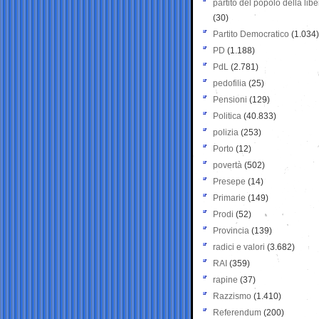
partito del popolo della libe
(30)
Partito Democratico
(1.034)
PD
(1.188)
PdL
(2.781)
pedofilia
(25)
Pensioni
(129)
Politica
(40.833)
polizia
(253)
Porto
(12)
povertà
(502)
Presepe
(14)
Primarie
(149)
Prodi
(52)
Provincia
(139)
radici e valori
(3.682)
RAI
(359)
rapine
(37)
Razzismo
(1.410)
Referendum
(200)