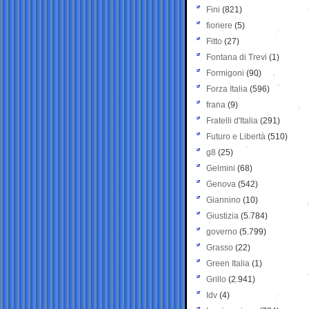
Fini
(821)
fioriere
(5)
Fitto
(27)
Fontana di Trevi
(1)
Formigoni
(90)
Forza Italia
(596)
frana
(9)
Fratelli d'Italia
(291)
Futuro e Libertà
(510)
g8
(25)
Gelmini
(68)
Genova
(542)
Giannino
(10)
Giustizia
(5.784)
governo
(5.799)
Grasso
(22)
Green Italia
(1)
Grillo
(2.941)
Idv
(4)