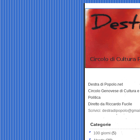
Destra di Popolo.net
Circolo Genovese di Cultura e
Politica
Diretto da Riccardo Fucile
Scrivici: destradipopolo@gma
Categorie
100 giorni
(5)