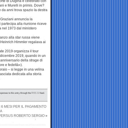
orte di Dugina è celebrato con
ani e Murelli in primis. Dove?
e da anni trova spazio la destra
 Graziani annuncia la
 partecipa alla riunione riceve
a nel 1973 dal ministero
anzo alla star russa viene
he Heinrich Himmler regalava ai
ate 2019 organizza il tour
 a dicembre 2019, quando in un
’anniversario della strage di
re e fedeltà»).
bbraio – si legge in una velina
sciata dedicata alla storia
.
esponses to this entry through the
RSS 2.0
feed.
I 6 MESI PER IL PAGAMENTO
CA
SI VERSUS ROBERTO SERGIO
»