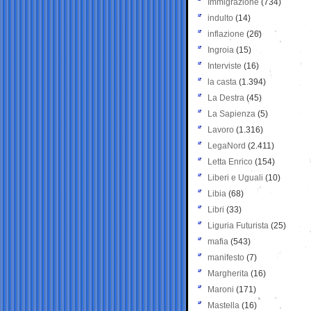
Immigrazione
(734)
indulto
(14)
inflazione
(26)
Ingroia
(15)
Interviste
(16)
la casta
(1.394)
La Destra
(45)
La Sapienza
(5)
Lavoro
(1.316)
LegaNord
(2.411)
Letta Enrico
(154)
Liberi e Uguali
(10)
Libia
(68)
Libri
(33)
Liguria Futurista
(25)
mafia
(543)
manifesto
(7)
Margherita
(16)
Maroni
(171)
Mastella
(16)