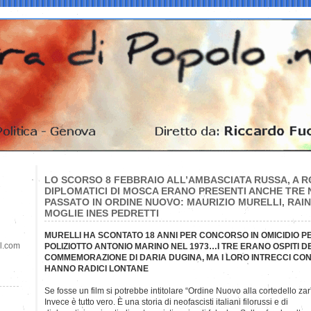
LO SCORSO 8 FEBBRAIO ALL’AMBASCIATA RUSSA, A R
DIPLOMATICI DI MOSCA ERANO PRESENTI ANCHE TRE 
PASSATO IN ORDINE NUOVO: MAURIZIO MURELLI, RAI
MOGLIE INES PEDRETTI
MURELLI HA SCONTATO 18 ANNI PER CONCORSO IN OMICIDIO PE
il.com
POLIZIOTTO ANTONIO MARINO NEL 1973…I TRE ERANO OSPITI D
COMMEMORAZIONE DI DARIA DUGINA, MA I LORO INTRECCI CON
HANNO RADICI LONTANE
Se fosse un film si potrebbe intitolare “Ordine Nuovo alla corte
dello zar
Invece è tutto vero. È una storia di neofascisti italiani filorussi e di