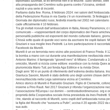
diplomatici azzimati, di ex terroristi neri e di feluche. Sullo sfondo, oltre
alla propaganda del Cremlino sulla guerra contro l’Ucraina, simboli
nazisti e una serie di incontri.
Partiamo dalla fine. Roma, 8 febbraio 2024: nei saloni dell’Ambasciata
della Federazione Russa in via Gaeta c’è un ricevimento. Si festeggia 
Giornata dei diplomatici russi, festività inserita nel 2002 nel calendario
cade ufficialmente il 10 febbraio.
Tra gli invitati ricevuti dall’ambasciatore in Italia, Alexey Paramonov, ci
comunicato – «rappresentanti del corpo diplomatico dei Paesi amichevo
personalità pubbliche ed esponenti del mondo culturale italiano, giorna
Chissà sotto quale di queste voci sono da ascrivere tre ospiti italiani: 
Graziani e sua moglie Ines Pedretti. La loro partecipazione è raccontat
Facebook da Murelli.
Murelli è un ex terrorista nero vicino alle posizioni di Franco Freda. Il 
la bomba a mano con cui durante una manifestazione neofascista viene 
Antonio Marino: il famigerato “giovedì nero” di Milano. Condannato a 1
omicidio, Murelli si ricicla come editore: esordisce con la rivista Quex a
pluriomicida Mario Tuti; poi fonda Aga Editrice e la rivista Orion.
Dagli anni ’80 è un punto di riferimento dell’estrema destra italiana. I
Gianluca Savoini, Murelli è stato definito uno degli uomini chiave dell’in
neonazifascista nella Lega salviniana vicina al Cremlino.
Amico storico di Murelli è Rainaldo Graziani. Figlio di Clemente, cofo
insieme a Pino Rauti. Nel 2017 Graziani jr rifonda l’organizzazione neo
l’associazione REuropa i cui domini – centrostudiordinenuovo. org e o
proprietà della Cooperativa sociale Arnia presieduta da Ines Pedretti. 
I tre, stando al racconto di Murelli, sono ospiti dell’ambasciata russ
la figlia del filosofo che “sussurra a Putin”, uccisa il 20 agosto 2022 d
sua auto.