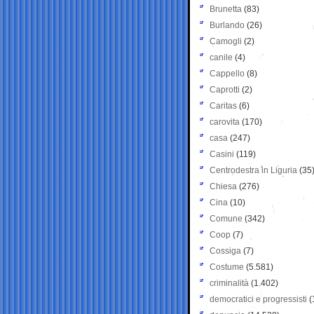
Brunetta
(83)
Burlando
(26)
Camogli
(2)
canile
(4)
Cappello
(8)
Caprotti
(2)
Caritas
(6)
carovita
(170)
casa
(247)
Casini
(119)
Centrodestra in Liguria
(35
Chiesa
(276)
Cina
(10)
Comune
(342)
Coop
(7)
Cossiga
(7)
Costume
(5.581)
criminalità
(1.402)
democratici e progressisti
(