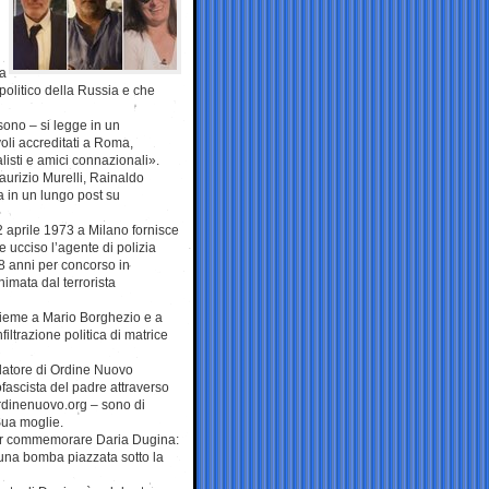
la
 politico della Russia e che
 sono – si legge in un
li accreditati a Roma,
listi e amici connazionali».
Maurizio Murelli, Rainaldo
a in un lungo post su
12 aprile 1973 a Milano fornisce
ucciso l’agente di polizia
8 anni per concorso in
nimata dal terrorista
nsieme a Mario Borghezio e a
filtrazione politica di matrice
ndatore di Ordine Nuovo
fascista del padre attraverso
rdinenuovo.org – sono di
Sua moglie.
a per commemorare Daria Dugina:
a una bomba piazzata sotto la