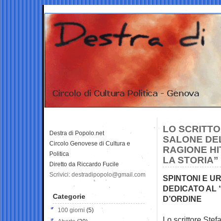
LO SCRITTO
Destra di Popolo.net
SALONE DEL
Circolo Genovese di Cultura e
RAGIONE HI
Politica
LA STORIA”
Diretto da Riccardo Fucile
Scrivici: destradipopolo@gmail.com
SPINTONI E U
DEDICATO AL 
Categorie
D’ORDINE
100 giorni
(5)
Lo scrittore Stef