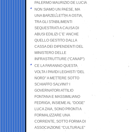
PALERMO MAURIZIO DE LUCIA
NON SIAMO UN PAESE, MA
UNA BARZELLETTA! A OSTIA,
TRA GLI STABILIMENTI
SEQUESTRATI A CAUSA DI
ABUSI EDILIZI C’E’ ANCHE
QUELLO GESTITO DALLA
CASSA DEI DIPENDENTI DEL
MINISTERO DELLE
INFRASTRUTTURE (“CANAP”)
CE LA FARANNO QUESTA
VOLTA I PAVIDI LEGHISTI “DEL
NORD” A METTERE SOTTO
SCHIAFFO SALVINI? I
GOVERNATORI ATTILIO
FONTANA E MASSIMILIANO
FEDRIGA, INSIEME AL “DOGE”
LUCA ZAIA, SONO PRONTI A
FORMALIZZARE UNA
CORRENTE, SOTTO FORMA DI
ASSOCIAZIONE “CULTURALE”