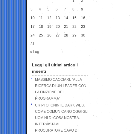
1
2
3
4
5
6
7
8
9
10
11
12
13
14
15
16
17
18
19
20
21
22
23
24
25
26
27
28
29
30
31
« Lug
Leggi gli ultimi articoli
inseriti
MASSIMO CACCIARI: “ALLA
RICERCA DI UN LEADER CON
LA FINZIONE DEL
PROGRAMMA”
CRIPTOFONINI E DARK WEB,
COME COMUNICANO OGGI GLI
UOMINI DI COSA NOSTRA:
INTERVISTA AL
PROCURATORE CAPO DI