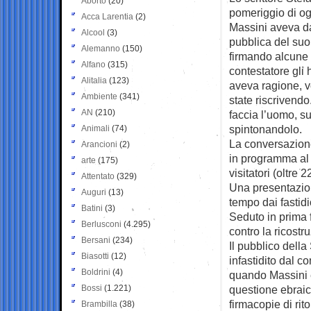
Aborto
(20)
pomeriggio di ogg
Acca Larentia
(2)
Massini aveva d
Alcool
(3)
pubblica del suo
Alemanno
(150)
firmando alcune 
Alfano
(315)
contestatore gli
Alitalia
(123)
aveva ragione, vo
Ambiente
(341)
state riscrivendo
AN
(210)
faccia l’uomo, su
spintonandolo.
Animali
(74)
La conversazion
Arancioni
(2)
in programma al 
arte
(175)
visitatori (oltre 
Attentato
(329)
Una presentazion
Auguri
(13)
tempo dai fastid
Batini
(3)
Seduto in prima f
Berlusconi
(4.295)
contro la ricostru
Bersani
(234)
Il pubblico della
Biasotti
(12)
infastidito dal c
Boldrini
(4)
quando Massini e
Bossi
(1.221)
questione ebraic
firmacopie di rito
Brambilla
(38)