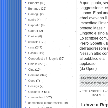
A quel punto, se
Brunetta
(83)
l’aggressione. «V
Burlando
(26)
l’uomo. E poi an
Camogli
(2)
ebrei avevano il
canile
(4)
Immediato l’inte
Cappello
(8)
protetto Massini 
Caprotti
(2)
Lingotto e sino a
Caritas
(6)
Lo scrittore com
carovita
(170)
Piero Gobetti», l
casa
(247)
dell’aggressore n
Nessun altro com
Casini
(119)
al pubblico e ai
Centrodestra in Liguria
(35)
applauso.
Chiesa
(276)
(da Open)
Cina
(10)
Comune
(342)
This entry was posted o
Coop
(7)
responses to this entr
Cossiga
(7)
«
TOTI A SPINELLI:
Costume
(5.581)
INVESTIRE 
criminalità
(1.402)
democratici e progressisti
(19)
Leave a Rep