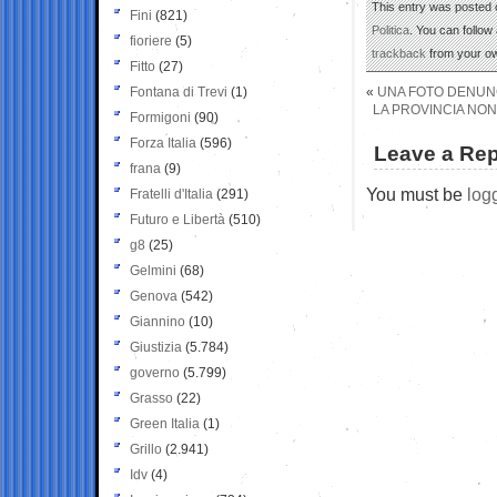
This entry was posted 
Fini
(821)
Politica
. You can follow
fioriere
(5)
trackback
from your ow
Fitto
(27)
Fontana di Trevi
(1)
«
UNA FOTO DENUNC
LA PROVINCIA NON
Formigoni
(90)
Forza Italia
(596)
Leave a Rep
frana
(9)
You must be
log
Fratelli d'Italia
(291)
Futuro e Libertà
(510)
g8
(25)
Gelmini
(68)
Genova
(542)
Giannino
(10)
Giustizia
(5.784)
governo
(5.799)
Grasso
(22)
Green Italia
(1)
Grillo
(2.941)
Idv
(4)