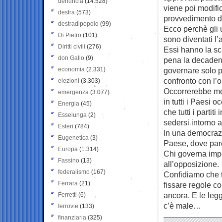
denuncia
(14.528)
viene poi modifi
destra
(573)
provvedimento d
destradipopolo
(99)
Ecco perchè gli 
Di Pietro
(101)
sono diventati l’
Diritti civili
(276)
Essi hanno la sc
don Gallo
(9)
pena la decadenz
economia
(2.331)
governare solo p
confronto con l’
elezioni
(3.303)
Occorrerebbe met
emergenza
(3.077)
in tutti i Paesi 
Energia
(45)
che tutti i partit
Esselunga
(2)
sedersi intorno a
Esteri
(784)
In una democrazi
Eugenetica
(3)
Paese, dove par
Europa
(1.314)
Chi governa impo
Fassino
(13)
all’opposizione.
federalismo
(167)
Confidiamo che t
Ferrara
(21)
fissare regole c
ancora. E le legg
Ferretti
(6)
c’è male…
ferrovie
(133)
finanziaria
(325)