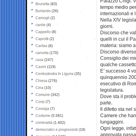
Palazzo Chigi. Ve
Brunetta
(83)
tempo medio per a
Burlando
(26)
internazionali e l
Camogli
(2)
Nella XIV legisla
canile
(4)
giorni.
Cappello
(8)
Discorso che val
quelli in cui il 
Caprotti
(2)
materia: siamo a 
Caritas
(6)
Discorso diverso
carovita
(170)
Consiglio dei mi
casa
(247)
qualche cassetto
Casini
(119)
E’ successo 4 vo
Centrodestra in Liguria
(35)
quinquennio 2001
Chiesa
(276)
esecutivo di Rom
Cina
(10)
legislatura.
Comune
(342)
Dove sta il prob
Coop
(7)
parte.
Il difetto sta nel
Cossiga
(7)
Camere che hanno 
Costume
(5.581)
lungaggini.
criminalità
(1.402)
Ogni legge, infa
democratici e progressisti
(19)
approvata passa a