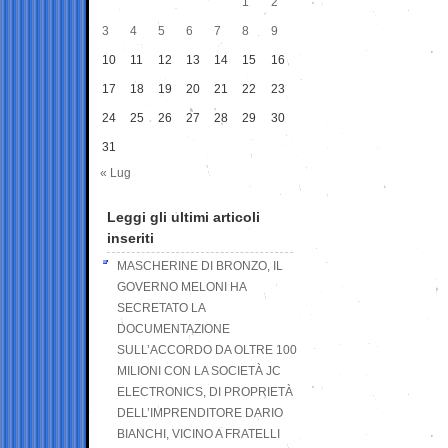
1
2
3
4
5
6
7
8
9
10
11
12
13
14
15
16
17
18
19
20
21
22
23
24
25
26
27
28
29
30
31
« Lug
Leggi gli ultimi articoli
inseriti
MASCHERINE DI BRONZO, IL
GOVERNO MELONI HA
SECRETATO LA
DOCUMENTAZIONE
SULL’ACCORDO DA OLTRE 100
MILIONI CON LA SOCIETÀ JC
ELECTRONICS, DI PROPRIETÀ
DELL’IMPRENDITORE DARIO
BIANCHI, VICINO A FRATELLI