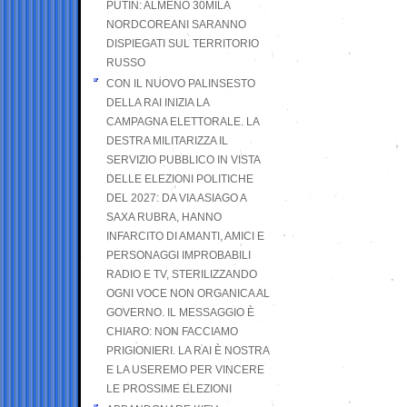
PUTIN: ALMENO 30MILA
NORDCOREANI SARANNO
DISPIEGATI SUL TERRITORIO
RUSSO
CON IL NUOVO PALINSESTO
DELLA RAI INIZIA LA
CAMPAGNA ELETTORALE. LA
DESTRA MILITARIZZA IL
SERVIZIO PUBBLICO IN VISTA
DELLE ELEZIONI POLITICHE
DEL 2027: DA VIA ASIAGO A
SAXA RUBRA, HANNO
INFARCITO DI AMANTI, AMICI E
PERSONAGGI IMPROBABILI
RADIO E TV, STERILIZZANDO
OGNI VOCE NON ORGANICA AL
GOVERNO. IL MESSAGGIO È
CHIARO: NON FACCIAMO
PRIGIONIERI. LA RAI È NOSTRA
E LA USEREMO PER VINCERE
LE PROSSIME ELEZIONI