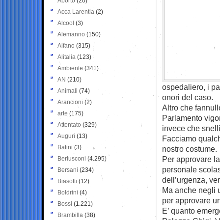
Aborto
(20)
Acca Larentia
(2)
Alcool
(3)
Alemanno
(150)
Alfano
(315)
Alitalia
(123)
Ambiente
(341)
AN
(210)
ospedaliero, i pa
Animali
(74)
onori del caso.
Arancioni
(2)
Altro che fannull
arte
(175)
Parlamento vigon
Attentato
(329)
invece che snell
Auguri
(13)
Facciamo qualche
Batini
(3)
nostro costume.
Per approvare la 
Berlusconi
(4.295)
personale scolast
Bersani
(234)
dell’urgenza, v
Biasotti
(12)
Ma anche negli u
Boldrini
(4)
per approvare un
Bossi
(1.221)
E’ quanto emerge
Brambilla
(38)