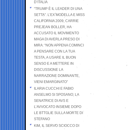
D’ITALIA
“TRUMP È IL LEADER DI UNA
SETTA”. L’EX MODELLA E MISS
CALIFORNIA 2009, CARRIE
PREJEAN BOLLER, HA
ACCUSATO IL MOVIMENTO
MAGA DI AVERLA PRESO DI
MIRA: “NON APPENA COMINCI
A PENSARE CON LA TUA
TESTA, A USARE IL BUON
SENSO E A METTERE IN
DISCUSSIONE LA
NARRAZIONE DOMINANTE,
VIENI EMARGINATO”
ILARIA CUCCHI E FABIO
ANSELMO SI SPOSANO; LA
SENATRICE DI AVS E
L’AVVOCATO INSIEME DOPO
LE BTTGLIE SULLA MORTE DI
STEFANO
KIM, IL SERVO SCIOCCO DI