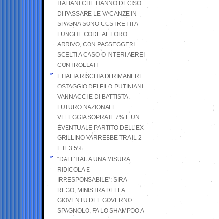
ITALIANI CHE HANNO DECISO
DI PASSARE LE VACANZE IN
SPAGNA SONO COSTRETTI A
LUNGHE CODE AL LORO
ARRIVO, CON PASSEGGERI
SCELTI A CASO O INTERI AEREI
CONTROLLATI
L’ITALIA RISCHIA DI RIMANERE
OSTAGGIO DEI FILO-PUTINIANI
VANNACCI E DI BATTISTA.
FUTURO NAZIONALE
VELEGGIA SOPRA IL 7% E UN
EVENTUALE PARTITO DELL’EX
GRILLINO VARREBBE TRA IL 2
E IL 3.5%
“DALL’ITALIA UNA MISURA
RIDICOLA E
IRRESPONSABILE”: SIRA
REGO, MINISTRA DELLA
GIOVENTÙ DEL GOVERNO
SPAGNOLO, FA LO SHAMPOO A