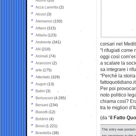
Aborto
(20)
Acca Larentia
(2)
Alcool
(3)
Alemanno
(150)
Alfano
(315)
Alitalia
(123)
Ambiente
(341)
corsari nel Medi
AN
(210)
“I rifugiati come
oggi così com’era
Animali
(74)
a scalare la soci
Arancioni
(2)
sa integrare i ri
arte
(175)
“Perchè la storia
Attentato
(329)
fattoquotidiano.it
Auguri
(13)
Per poi provocare
Batini
(3)
noto politico leg
Berlusconi
(4.295)
chiama così? Eran
Bersani
(234)
tra le migliori d’It
Biasotti
(12)
(da “
il Fatto Qu
Boldrini
(4)
Bossi
(1.221)
This entry was posted o
Brambilla
(38)
any responses to this 