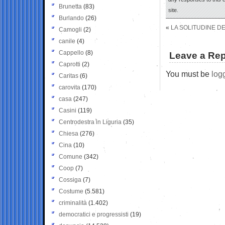
Brunetta
(83)
site.
Burlando
(26)
«
LA SOLITUDINE D
Camogli
(2)
canile
(4)
Cappello
(8)
Leave a Rep
Caprotti
(2)
You must be
log
Caritas
(6)
carovita
(170)
casa
(247)
Casini
(119)
Centrodestra in Liguria
(35)
Chiesa
(276)
Cina
(10)
Comune
(342)
Coop
(7)
Cossiga
(7)
Costume
(5.581)
criminalità
(1.402)
democratici e progressisti
(19)