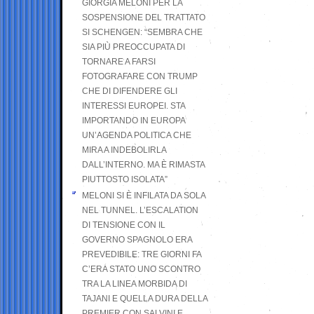
GIORGIA MELONI PER LA
SOSPENSIONE DEL TRATTATO
SI SCHENGEN: “SEMBRA CHE
SIA PIÙ PREOCCUPATA DI
TORNARE A FARSI
FOTOGRAFARE CON TRUMP
CHE DI DIFENDERE GLI
INTERESSI EUROPEI. STA
IMPORTANDO IN EUROPA
UN’AGENDA POLITICA CHE
MIRA A INDEBOLIRLA
DALL’INTERNO. MA È RIMASTA
PIUTTOSTO ISOLATA”
MELONI SI È INFILATA DA SOLA
NEL TUNNEL. L’ESCALATION
DI TENSIONE CON IL
GOVERNO SPAGNOLO ERA
PREVEDIBILE: TRE GIORNI FA
C’ERA STATO UNO SCONTRO
TRA LA LINEA MORBIDA DI
TAJANI E QUELLA DURA DELLA
PREMIER CON SALVINI E