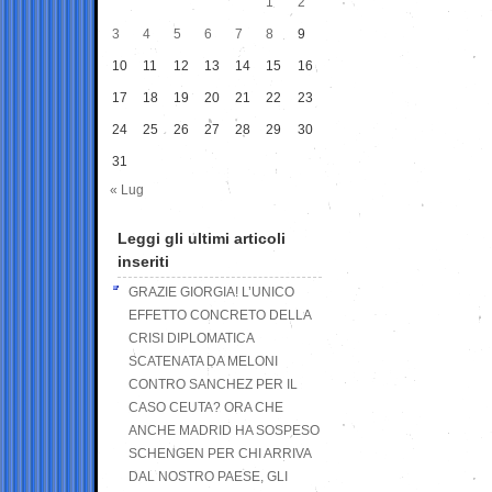
1
2
3
4
5
6
7
8
9
10
11
12
13
14
15
16
17
18
19
20
21
22
23
24
25
26
27
28
29
30
31
« Lug
Leggi gli ultimi articoli
inseriti
GRAZIE GIORGIA! L’UNICO
EFFETTO CONCRETO DELLA
CRISI DIPLOMATICA
SCATENATA DA MELONI
CONTRO SANCHEZ PER IL
CASO CEUTA? ORA CHE
ANCHE MADRID HA SOSPESO
SCHENGEN PER CHI ARRIVA
DAL NOSTRO PAESE, GLI