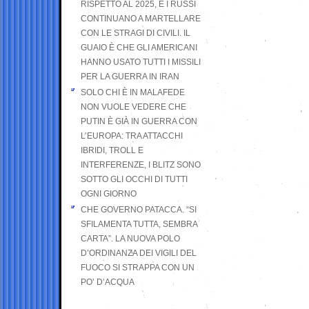
RISPETTO AL 2025, E I RUSSI
CONTINUANO A MARTELLARE
CON LE STRAGI DI CIVILI. IL
GUAIO È CHE GLI AMERICANI
HANNO USATO TUTTI I MISSILI
PER LA GUERRA IN IRAN
SOLO CHI È IN MALAFEDE
NON VUOLE VEDERE CHE
PUTIN È GIÀ IN GUERRA CON
L’EUROPA: TRA ATTACCHI
IBRIDI, TROLL E
INTERFERENZE, I BLITZ SONO
SOTTO GLI OCCHI DI TUTTI
OGNI GIORNO
CHE GOVERNO PATACCA. “SI
SFILAMENTA TUTTA, SEMBRA
CARTA”. LA NUOVA POLO
D’ORDINANZA DEI VIGILI DEL
FUOCO SI STRAPPA CON UN
PO’ D’ACQUA