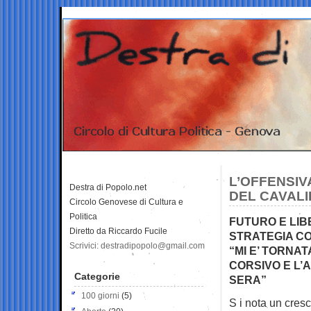
L’OFFENSIV
Destra di Popolo.net
DEL CAVAL
Circolo Genovese di Cultura e
Politica
FUTURO E LIB
Diretto da Riccardo Fucile
STRATEGIA CO
Scrivici: destradipopolo@gmail.com
“MI E’ TORNAT
CORSIVO E L’
Categorie
SERA”
100 giorni
(5)
S i nota un cres