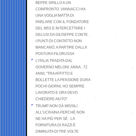
BEPPE GRILLO A UN
CONFRONTO. VANNACCI HA
UNA VOGLIA MATTA DI
PARLARE CON IL FONDATORE
DEL M5S E INTERCETTARE I
DELUSI DA GIUSEPPE CONTE.
I PUNTI DI CONTATTO NON
MANCANO, A PARTIRE DALLA
POSTURA FILORUSSA
L’ITALIA TRADITA DAL
GOVERNO MELONI. ANNA , 72
ANNI; “TRA AFFITTO E
BOLLETTE LA PENSIONE DURA
POCHI GIORNI, HO SEMPRE
LAVORATO E ORA DEVO
CHIEDERE AIUTO”
TRUMP NON DÀ MISSILI
ALL’UCRAINA PERCHÉ NON
NE HA PIÙ PER SÉ : LA
FORNITURA DI RAZZI È
DIMINUITA DI TRE VOLTE