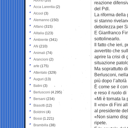
Aborto
(20)
reazione difensi
Acca Larentia
(2)
del Pdl.
Alcool
(3)
La riforma della 
Alemanno
(150)
si stanno rivelan
debolezza per Si
Alfano
(315)
E Gianfranco Fin
Alitalia
(123)
sottolinearlo.
Ambiente
(341)
Il fatto che ieri,
AN
(210)
avvertito che sul
Animali
(74)
aprire la crisi d
Arancioni
(2)
situazione patolo
arte
(175)
Ma soprattutto d
Attentato
(329)
Berlusconi, nella
Auguri
(13)
più dopo l’altolà
Batini
(3)
È come se il conf
e reso il ruolo d
Berlusconi
(4.295)
«Mi è tornata la 
Bersani
(234)
Il «no» di Fini a
Biasotti
(12)
al presidente del
Boldrini
(4)
«Non siamo dispon
Bossi
(1.221)
ripete.
Brambilla
(38)