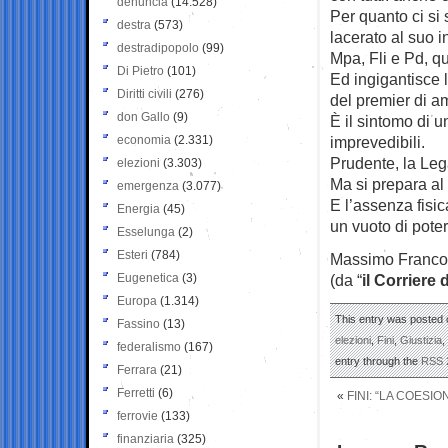
denuncia
(14.528)
Per quanto ci si 
destra
(573)
lacerato al suo 
destradipopolo
(99)
Mpa, Fli e Pd, q
Di Pietro
(101)
Ed ingigantisce 
Diritti civili
(276)
del premier di a
don Gallo
(9)
È il sintomo di u
economia
(2.331)
imprevedibili.
Prudente, la Leg
elezioni
(3.303)
Ma si prepara al
emergenza
(3.077)
E l’assenza fisic
Energia
(45)
un vuoto di pote
Esselunga
(2)
Esteri
(784)
Massimo Franco
Eugenetica
(3)
(da “
il Corriere 
Europa
(1.314)
This entry was posted o
Fassino
(13)
elezioni
,
Fini
,
Giustizia
,
federalismo
(167)
entry through the
RSS 
Ferrara
(21)
Ferretti
(6)
«
FINI: “LA COESI
ferrovie
(133)
finanziaria
(325)