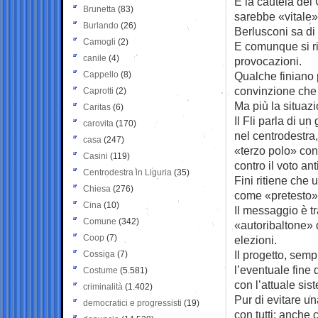
E la cautela del 
Brunetta
(83)
sarebbe «vitale»
Burlando
(26)
Berlusconi sa di 
Camogli
(2)
E comunque si rif
canile
(4)
provocazioni.
Cappello
(8)
Qualche finiano p
convinzione che 
Caprotti
(2)
Ma più la situazi
Caritas
(6)
Il Fli parla di u
carovita
(170)
nel centrodestra
casa
(247)
«terzo polo» con
Casini
(119)
contro il voto ant
Centrodestra in Liguria
(35)
Fini ritiene che
Chiesa
(276)
come «pretesto» 
Cina
(10)
Il messaggio è t
Comune
(342)
«autoribaltone» 
Coop
(7)
elezioni.
Il progetto, semp
Cossiga
(7)
l’eventuale fine d
Costume
(5.581)
con l’attuale sis
criminalità
(1.402)
Pur di evitare un
democratici e progressisti
(19)
con tutti: anche c