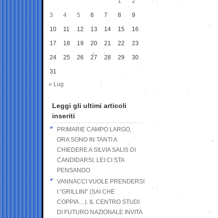
1
2
3
4
5
6
7
8
9
10
11
12
13
14
15
16
17
18
19
20
21
22
23
24
25
26
27
28
29
30
31
« Lug
Leggi gli ultimi articoli
inseriti
PRIMARIE CAMPO LARGO,
ORA SONO IN TANTI A
CHIEDERE A SILVIA SALIS DI
CANDIDARSI: LEI CI STA
PENSANDO
VANNACCI VUOLE PRENDERSI
I “GRILLINI” (SAI CHE
COPPIA…). IL CENTRO STUDI
DI FUTURO NAZIONALE INVITA