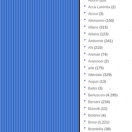
Aborto
(20)
Acca Larentia
(2)
Alcool
(3)
Alemanno
(150)
Alfano
(315)
Alitalia
(123)
Ambiente
(341)
AN
(210)
Animali
(74)
Arancioni
(2)
arte
(175)
Attentato
(329)
Auguri
(13)
Batini
(3)
Berlusconi
(4.295)
Bersani
(234)
Biasotti
(12)
Boldrini
(4)
Bossi
(1.221)
Brambilla
(38)