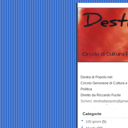
Destra di Popolo.net
Circolo Genovese di Cultura e
Politica
Diretto da Riccardo Fucile
Scrivici: destradipopolo@gma
Categorie
100 giorni
(5)