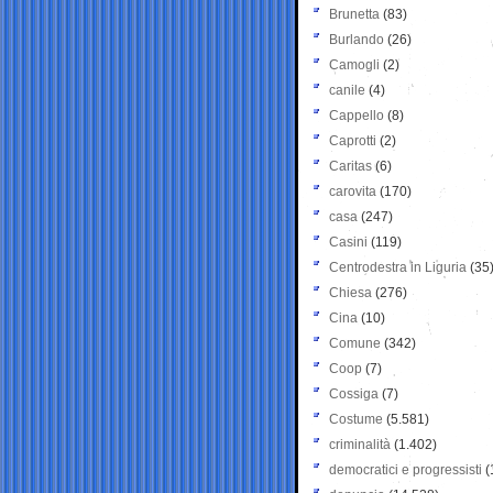
Brunetta
(83)
Burlando
(26)
Camogli
(2)
canile
(4)
Cappello
(8)
Caprotti
(2)
Caritas
(6)
carovita
(170)
casa
(247)
Casini
(119)
Centrodestra in Liguria
(35
Chiesa
(276)
Cina
(10)
Comune
(342)
Coop
(7)
Cossiga
(7)
Costume
(5.581)
criminalità
(1.402)
democratici e progressisti
(