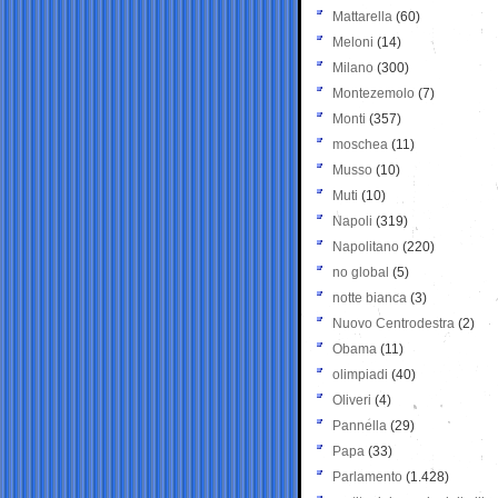
Mattarella
(60)
Meloni
(14)
Milano
(300)
Montezemolo
(7)
Monti
(357)
moschea
(11)
Musso
(10)
Muti
(10)
Napoli
(319)
Napolitano
(220)
no global
(5)
notte bianca
(3)
Nuovo Centrodestra
(2)
Obama
(11)
olimpiadi
(40)
Oliveri
(4)
Pannella
(29)
Papa
(33)
Parlamento
(1.428)