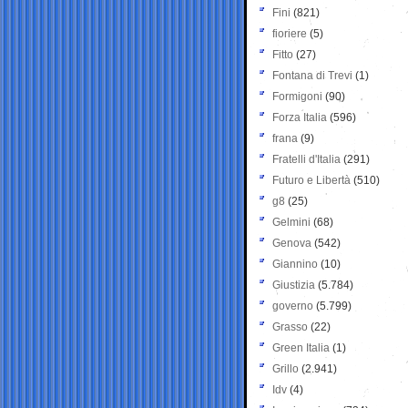
Fini
(821)
fioriere
(5)
Fitto
(27)
Fontana di Trevi
(1)
Formigoni
(90)
Forza Italia
(596)
frana
(9)
Fratelli d'Italia
(291)
Futuro e Libertà
(510)
g8
(25)
Gelmini
(68)
Genova
(542)
Giannino
(10)
Giustizia
(5.784)
governo
(5.799)
Grasso
(22)
Green Italia
(1)
Grillo
(2.941)
Idv
(4)