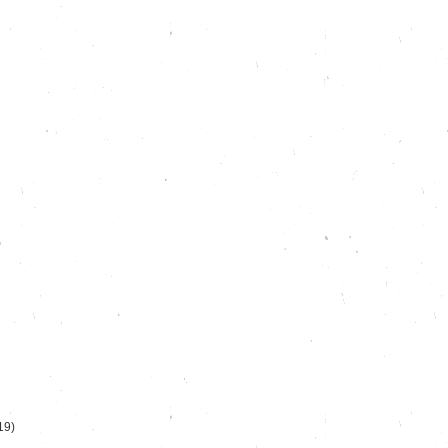
)
19)