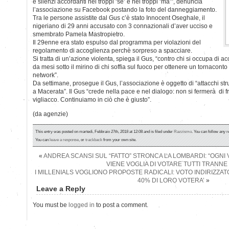
e silenzi accordanti nei troppi ‘se’ e nei troppi ‘ma’”, denuncia
l’associazione su Facebook postando la foto del danneggiamento.
Tra le persone assistite dal Gus c’è stato Innocent Oseghale, il
nigeriano di 29 anni accusato con 3 connazionali d’aver ucciso e
smembrato Pamela Mastropietro.
Il 29enne era stato espulso dal programma per violazioni del
regolamento di accoglienza perchè sorpreso a spacciare.
Si tratta di un’azione violenta, spiega il Gus, “contro chi si occupa di 
da mesi sotto il mirino di chi soffia sul fuoco per ottenere un tornaconto 
network”.
Da settimane, prosegue il Gus, l’associazione è oggetto di “attacchi stru
a Macerata”. Il Gus “crede nella pace e nel dialogo: non si fermerà di f
vigliacco. Continuiamo in ciò che è giusto”.
(da agenzie)
This entry was posted on martedì, Febbraio 27th, 2018 at 12:08 and is filed under
Razzismo
. You can follow any r
You can
leave a response
, or
trackback
from your own site.
«
ANDREA SCANSI SUL “FATTO” STRONCA LA LOMBARDI: “OGNI 
VIENE VOGLIA DI VOTARE TUTTI TRANNE 
I MILLENIALS VOGLIONO PROPOSTE RADICALI: VOTO INDIRIZZATO 
40% DI LORO VOTERA’
»
Leave a Reply
You must be
logged in
to post a comment.