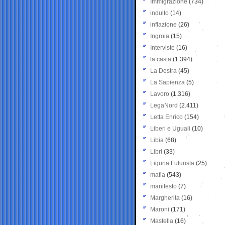
Immigrazione
(734)
indulto
(14)
inflazione
(26)
Ingroia
(15)
Interviste
(16)
la casta
(1.394)
La Destra
(45)
La Sapienza
(5)
Lavoro
(1.316)
LegaNord
(2.411)
Letta Enrico
(154)
Liberi e Uguali
(10)
Libia
(68)
Libri
(33)
Liguria Futurista
(25)
mafia
(543)
manifesto
(7)
Margherita
(16)
Maroni
(171)
Mastella
(16)