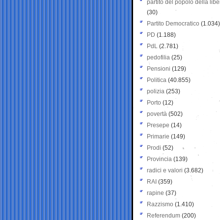
partito del popolo della libe
(30)
Partito Democratico
(1.034)
PD
(1.188)
PdL
(2.781)
pedofilia
(25)
Pensioni
(129)
Politica
(40.855)
polizia
(253)
Porto
(12)
povertà
(502)
Presepe
(14)
Primarie
(149)
Prodi
(52)
Provincia
(139)
radici e valori
(3.682)
RAI
(359)
rapine
(37)
Razzismo
(1.410)
Referendum
(200)