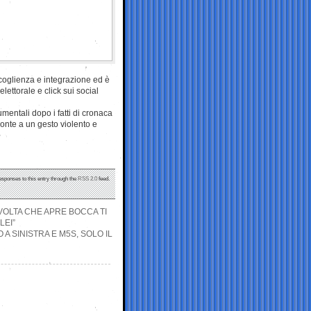
accoglienza e integrazione ed è
elettorale e click sui social
mentali dopo i fatti di cronaca
ronte a un gesto violento e
esponses to this entry through the
RSS 2.0
feed.
VOLTA CHE APRE BOCCA TI
LEI”
A SINISTRA E M5S, SOLO IL