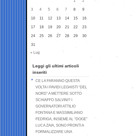
1
2
3
4
5
6
7
8
9
10
11
12
13
14
15
16
17
18
19
20
21
22
23
24
25
26
27
28
29
30
31
« Lug
Leggi gli ultimi articoli
inseriti
CE LA FARANNO QUESTA
VOLTA I PAVIDI LEGHISTI “DEL
NORD” A METTERE SOTTO
SCHIAFFO SALVINI? I
GOVERNATORI ATTILIO
FONTANA E MASSIMILIANO
FEDRIGA, INSIEME AL “DOGE”
LUCA ZAIA, SONO PRONTI A
FORMALIZZARE UNA