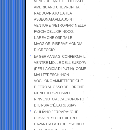
VENEZUELANO .IL COLOSSO
AMERICANO CHEVRON HA
RADDOPPIATO L’AREA
ASSEGNATA ALLA JOINT
VENTURE “PETROPIAR” NELLA
FASCIA DELL’ORINOCO,
L’AREA CHE OSPITA LE
MAGGIORI RISERVE MONDIALI
DI GREGGIO
LA GERMANIA SI CONFERMA IL
VENTRE MOLLE DELL’EUROPA
(PER LA GIOIA DI PUTIN). COME
MAI I TEDESCHI NON
VOGLIONO AMMETTERE CHE
DIETRO AL CASO DEL DRONE
PIENO DI ESPLOSIVO
RINVENUTO ALL’AEROPORTO
DI LIPSIA C’È LA RUSSIA?
GIULIANO FERRARA: ’CHE
COSA C’È SOTTO DIETRO
DAVANTI A LATO DEL “SIGNOR