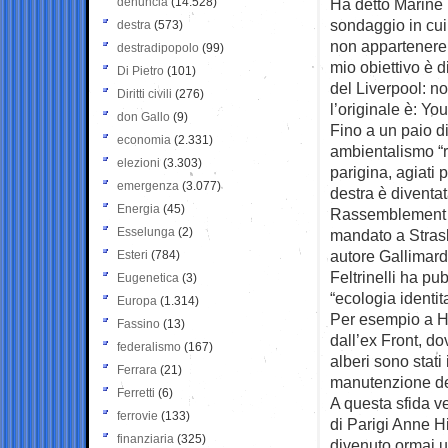
denuncia
(14.528)
Ha detto Marine 
sondaggio in cui 
destra
(573)
non appartenere
destradipopolo
(99)
mio obiettivo è d
Di Pietro
(101)
del Liverpool: n
Diritti civili
(276)
l’originale è: Yo
don Gallo
(9)
Fino a un paio d
economia
(2.331)
ambientalismo “r
elezioni
(3.303)
parigina, agiati 
emergenza
(3.077)
destra è diventa
Energia
(45)
Rassemblement Na
Esselunga
(2)
mandato a Stras
autore Gallimard 
Esteri
(784)
Feltrinelli ha pub
Eugenetica
(3)
“ecologia identi
Europa
(1.314)
Per esempio a Hè
Fassino
(13)
dall’ex Front, dov
federalismo
(167)
alberi sono stati
Ferrara
(21)
manutenzione deg
Ferretti
(6)
A questa sfida v
ferrovie
(133)
di Parigi Anne Hi
finanziaria
(325)
divenuto ormai un