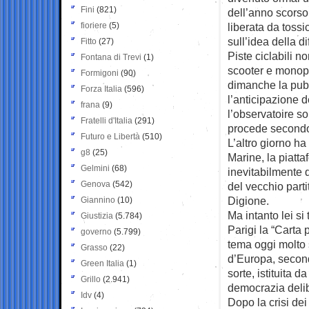
Fini
(821)
dell’anno scorso
fioriere
(5)
liberata da tossi
sull’idea della d
Fitto
(27)
Piste ciclabili no
Fontana di Trevi
(1)
scooter e monopa
Formigoni
(90)
dimanche la pub
Forza Italia
(596)
l’anticipazione 
frana
(9)
l’observatoire so
Fratelli d'Italia
(291)
procede secondo 
Futuro e Libertà
(510)
L’altro giorno ha
g8
(25)
Marine, la piatt
Gelmini
(68)
inevitabilmente qu
Genova
(542)
del vecchio part
Digione.
Giannino
(10)
Ma intanto lei si
Giustizia
(5.784)
Parigi la “Carta 
governo
(5.799)
tema oggi molto s
Grasso
(22)
d’Europa, second
Green Italia
(1)
sorte, istituita
Grillo
(2.941)
democrazia deli
Idv
(4)
Dopo la crisi dei 