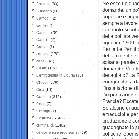
Ne esce un quadr
Brunetta
(83)
domande, un po’ 
Burlando
(26)
popolare e populi
Camogli
(2)
sempre a favore 
canile
(4)
confronto-scontr
Cappello
(8)
della politica ve
Caprotti
(2)
ogni ora 7.500 t
Caritas
(6)
Per la Le Pen il 
carovita
(170)
dell’ambiente e 
casa
(247)
soltanto parole v
domande. Volete c
Casini
(119)
dettagliato? La F
Centrodestra in Liguria
(35)
energia libera d
Chiesa
(276)
l’installazione d
Cina
(10)
l’importazione di
Comune
(342)
Francia? Ecceter
Coop
(7)
Se alcune di que
Cossiga
(7)
e traducibile per
Costume
(5.581)
produzione e con
criminalità
(1.402)
guadagnato la st
democratici e progressisti
(19)
politiche lepeni