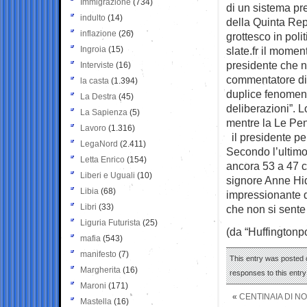
Immigrazione
(734)
di un sistema pr
indulto
(14)
della Quinta Repu
inflazione
(26)
grottesco in poli
Ingroia
(15)
slate.fr il momen
presidente che n
Interviste
(16)
commentatore di 
la casta
(1.394)
duplice fenomen
La Destra
(45)
deliberazioni”. L
La Sapienza
(5)
mentre la Le Pen 
Lavoro
(1.316)
il presidente per
LegaNord
(2.411)
Secondo l’ultimo
Letta Enrico
(154)
ancora 53 a 47 co
Liberi e Uguali
(10)
signore Anne Hid
Libia
(68)
impressionante di
Libri
(33)
che non si sente
Liguria Futurista
(25)
(da “Huffingtonpo
mafia
(543)
manifesto
(7)
This entry was posted 
Margherita
(16)
responses to this entr
Maroni
(171)
«
CENTINAIA DI N
Mastella
(16)