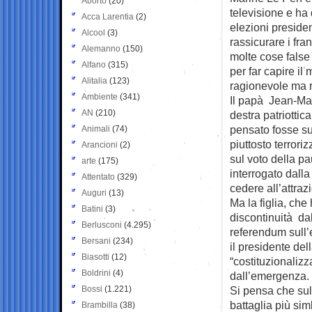
Aborto
(20)
televisione e ha 
Acca Larentia
(2)
elezioni presiden
Alcool
(3)
rassicurare i fra
Alemanno
(150)
molte cose false 
Alfano
(315)
per far capire il
Alitalia
(123)
ragionevole ma r
Ambiente
(341)
Il papà Jean-Mar
AN
(210)
destra patriottic
pensato fosse su
Animali
(74)
piuttosto terrori
Arancioni
(2)
sul voto della p
arte
(175)
interrogato dalla
Attentato
(329)
cedere all’attraz
Auguri
(13)
Ma la figlia, che
Batini
(3)
discontinuità da
Berlusconi
(4.295)
referendum sull
Bersani
(234)
il presidente de
Biasotti
(12)
“costituzionaliz
Boldrini
(4)
dall’emergenza.
Bossi
(1.221)
Si pensa che sul
battaglia più sim
Brambilla
(38)