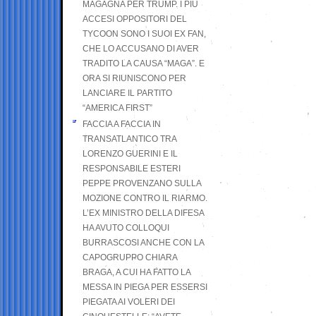
MAGAGNA PER TRUMP. I PIÙ
ACCESI OPPOSITORI DEL
TYCOON SONO I SUOI EX FAN,
CHE LO ACCUSANO DI AVER
TRADITO LA CAUSA “MAGA”. E
ORA SI RIUNISCONO PER
LANCIARE IL PARTITO
“AMERICA FIRST”
FACCIA A FACCIA IN
TRANSATLANTICO TRA
LORENZO GUERINI E IL
RESPONSABILE ESTERI
PEPPE PROVENZANO SULLA
MOZIONE CONTRO IL RIARMO.
L’EX MINISTRO DELLA DIFESA
HA AVUTO COLLOQUI
BURRASCOSI ANCHE CON LA
CAPOGRUPPO CHIARA
BRAGA, A CUI HA FATTO LA
MESSA IN PIEGA PER ESSERSI
PIEGATA AI VOLERI DEI