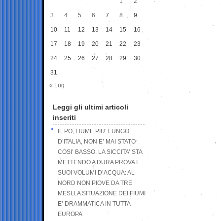
1
2
3
4
5
6
7
8
9
10
11
12
13
14
15
16
17
18
19
20
21
22
23
24
25
26
27
28
29
30
31
« Lug
Leggi gli ultimi articoli
inseriti
IL PO, FIUME PIU’ LUNGO
D’ITALIA, NON E’ MAI STATO
COSI’ BASSO. LA SICCITA’ STA
METTENDO A DURA PROVA I
SUOI VOLUMI D’ACQUA: AL
NORD NON PIOVE DA TRE
MESI,LA SITUAZIONE DEI FIUMI
E’ DRAMMATICA IN TUTTA
EUROPA