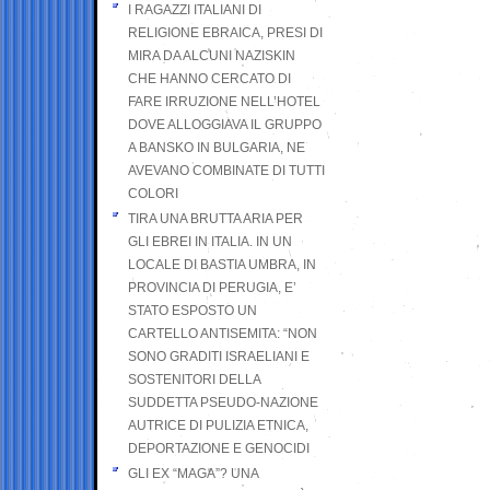
I RAGAZZI ITALIANI DI
RELIGIONE EBRAICA, PRESI DI
MIRA DA ALCUNI NAZISKIN
CHE HANNO CERCATO DI
FARE IRRUZIONE NELL’HOTEL
DOVE ALLOGGIAVA IL GRUPPO
A BANSKO IN BULGARIA, NE
AVEVANO COMBINATE DI TUTTI
COLORI
TIRA UNA BRUTTA ARIA PER
GLI EBREI IN ITALIA. IN UN
LOCALE DI BASTIA UMBRA, IN
PROVINCIA DI PERUGIA, E’
STATO ESPOSTO UN
CARTELLO ANTISEMITA: “NON
SONO GRADITI ISRAELIANI E
SOSTENITORI DELLA
SUDDETTA PSEUDO-NAZIONE
AUTRICE DI PULIZIA ETNICA,
DEPORTAZIONE E GENOCIDI
GLI EX “MAGA”? UNA