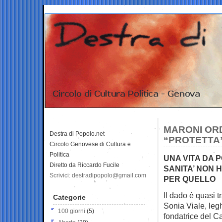
MARONI ORD
Destra di Popolo.net
“PROTETTA”
Circolo Genovese di Cultura e
Politica
UNA VITA DA
Diretto da Riccardo Fucile
SANITA’ NON 
Scrivici: destradipopolo@gmail.com
PER QUELLO
Il dado è quasi tr
Categorie
Sonia Viale, legh
100 giorni
(5)
fondatrice del Ca