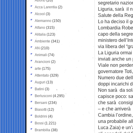
Aborto
(20)
segretario nazio
Acca Larentia
(2)
Liguria, sarà il
Alcool
(3)
Salute della Reg
Alemanno
(150)
Lo ha deciso il 
Lombardia Robert
Alfano
(315)
capo della segret
Alitalia
(123)
ministero dell’In
Ambiente
(341)
via libera del “g
AN
(210)
La Liguria ormai
Animali
(74)
inviati anche un 
Arancioni
(2)
Viale non perderà
arte
(175)
governatore Toti,
Attentato
(329)
Numero due della
Auguri
(13)
doppi incarichi 
Batini
(3)
Non sarà da sola
capisce poco: sa
Berlusconi
(4.295)
che sarà consig
Bersani
(234)
– e che arriverà
Biasotti
(12)
Cambia l’ordine,
Boldrini
(4)
una probabile all
Bossi
(1.221)
Luca Zaia) e un’a
Brambilla
(38)