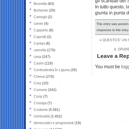
gli scandali del S
Brunetta
(83)
In tutto questo, 
Burlando
(26)
giunta in punta d
Camogli
(2)
canile
(4)
This entry was posted o
Cappello
(8)
responses to this entr
Caprotti
(2)
«
QUESTO E’ UN 
Caritas
(6)
IL GRAN
carovita
(170)
Leave a Rep
casa
(247)
Casini
(119)
You must be
log
Centrodestra in Liguria
(35)
Chiesa
(276)
Cina
(10)
Comune
(342)
Coop
(7)
Cossiga
(7)
Costume
(5.581)
criminalità
(1.402)
democratici e progressisti
(19)