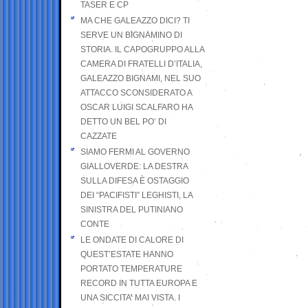
TASER E CP
MA CHE GALEAZZO DICI? TI
SERVE UN BIGNAMINO DI
STORIA. IL CAPOGRUPPO ALLA
CAMERA DI FRATELLI D’ITALIA,
GALEAZZO BIGNAMI, NEL SUO
ATTACCO SCONSIDERATO A
OSCAR LUIGI SCALFARO HA
DETTO UN BEL PO’ DI
CAZZATE
SIAMO FERMI AL GOVERNO
GIALLOVERDE: LA DESTRA
SULLA DIFESA È OSTAGGIO
DEI “PACIFISTI” LEGHISTI, LA
SINISTRA DEL PUTINIANO
CONTE
LE ONDATE DI CALORE DI
QUEST’ESTATE HANNO
PORTATO TEMPERATURE
RECORD IN TUTTA EUROPA E
UNA SICCITA’ MAI VISTA. I