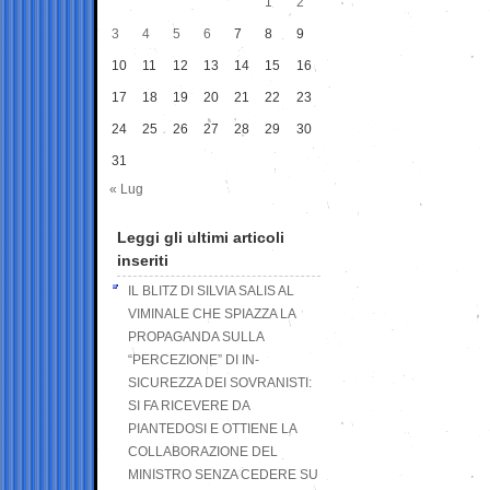
1
2
3
4
5
6
7
8
9
10
11
12
13
14
15
16
17
18
19
20
21
22
23
24
25
26
27
28
29
30
31
« Lug
Leggi gli ultimi articoli
inseriti
IL BLITZ DI SILVIA SALIS AL
VIMINALE CHE SPIAZZA LA
PROPAGANDA SULLA
“PERCEZIONE” DI IN-
SICUREZZA DEI SOVRANISTI:
SI FA RICEVERE DA
PIANTEDOSI E OTTIENE LA
COLLABORAZIONE DEL
MINISTRO SENZA CEDERE SU