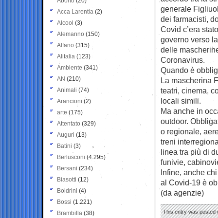
Aborto
(20)
generale Figliuol
Acca Larentia
(2)
dei farmacisti, d
Alcool
(3)
Covid c’era stat
Alemanno
(150)
governo verso la
Alfano
(315)
delle mascherine
Alitalia
(123)
Coronavirus.
Ambiente
(341)
Quando è obbliga
AN
(210)
La mascherina Ff
teatri, cinema, co
Animali
(74)
locali simili.
Arancioni
(2)
Ma anche in occa
arte
(175)
outdoor. Obbliga
Attentato
(329)
o regionale, aerei
Auguri
(13)
treni interregiona
Batini
(3)
linea tra più di
Berlusconi
(4.295)
funivie, cabinov
Bersani
(234)
Infine, anche ch
Biasotti
(12)
al Covid-19 è obb
Boldrini
(4)
(da agenzie)
Bossi
(1.221)
This entry was posted o
Brambilla
(38)