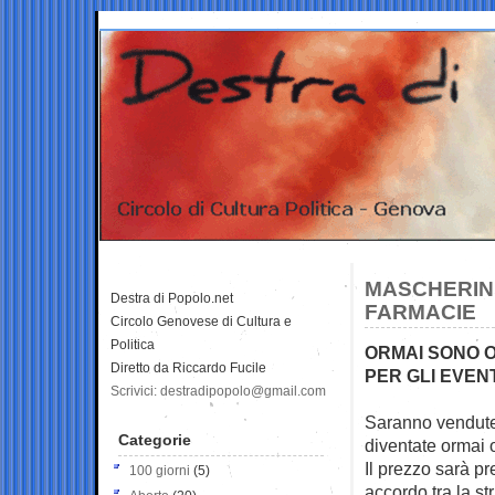
MASCHERINE
Destra di Popolo.net
FARMACIE
Circolo Genovese di Cultura e
Politica
ORMAI SONO O
Diretto da Riccardo Fucile
PER GLI EVEN
Scrivici: destradipopolo@gmail.com
Saranno vendute 
Categorie
diventate ormai
Il prezzo sarà pr
100 giorni
(5)
accordo tra la st