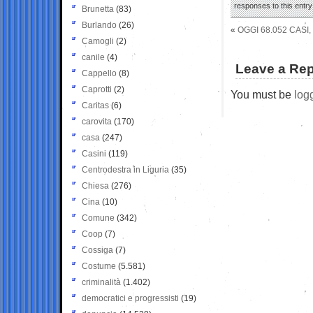
responses to this entr
Brunetta
(83)
Burlando
(26)
«
OGGI 68.052 CASI,
Camogli
(2)
canile
(4)
Leave a Rep
Cappello
(8)
Caprotti
(2)
You must be
log
Caritas
(6)
carovita
(170)
casa
(247)
Casini
(119)
Centrodestra in Liguria
(35)
Chiesa
(276)
Cina
(10)
Comune
(342)
Coop
(7)
Cossiga
(7)
Costume
(5.581)
criminalità
(1.402)
democratici e progressisti
(19)