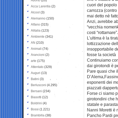
Aborto
(20)
cuori del popolo
Acca Larentia
(2)
carrozza (contro
Alcool
(3)
mai detto nè fatt
Alemanno
(150)
Anzi, avrebbe ab
Alfano
(315)
“vecchia nomenkla
Alitalia
(123)
costi “rottamare”.
Ambiente
(341)
L’ultima è la tira
AN
(210)
lottizzazione del
insopportabile de
Animali
(74)
fosse la società i
Arancioni
(2)
Continuiamo con 
arte
(175)
dai girotondi è pe
Attentato
(329)
Pare quasi che il
Auguri
(13)
D’Alema,Fassino,R
Batini
(3)
esponenti dei mo
Berlusconi
(4.295)
piazzati dappertut
Bersani
(234)
Forse ci siamo p
Biasotti
(12)
girotondini che 
Boldrini
(4)
statale e parasta
Bossi
(1.221)
Nanni Moretti è 
Pancho Pardi pre
Brambilla
(38)