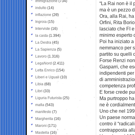
Immigrazione
(734)
“La Rai non è il 
indulto
(14)
ma è un pezzo de
inflazione
(26)
Ora, alla Rai, ha
Ingroia
(15)
Orfini, Rita Bor
lasciato che FI 
Interviste
(16)
minimo esperto di
la casta
(1.394)
Poi ha iniziato a
La Destra
(45)
nemmanco per sba
La Sapienza
(5)
partito su quelli 
Lavoro
(1.316)
Forse Renzi non 
LegaNord
(2.411)
Gasparri, che esc
Letta Enrico
(154)
indipendenti per
Liberi e Uguali
(10)
di amministrazio
Libia
(68)
competenza prof
Libri
(33)
E forse crede pur
Ma purtroppo ha g
Liguria Futurista
(25)
ne è cordialment
mafia
(543)
Uno che nel 1995
manifesto
(7)
Un paese normale
Margherita
(16)
contro il “radical
Maroni
(171)
contrapposta alla
Mastella
(16)