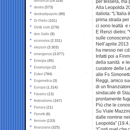
denuncia
(14.528)
per tessera, ma 
Alla Leopolda 20
destra
(573)
italiota: “L’Ital
destradipopolo
(99)
prima strada per
Di Pietro
(101)
ci sono lealtà e
Diritti civili
(276)
E Renzi dietro: 
don Gallo
(9)
sulle conoscenz
economia
(2.331)
Nell’aprile 2013
elezioni
(3.303)
ha messo nei cda
emergenza
(3.077)
Infatti poi a Fi
Energia
(45)
della sanità e le
Esselunga
(2)
curatore delle Le
alle Fs Simonett
Esteri
(784)
Reggi, amico suo;
Eugenetica
(3)
di un finanziato
Europa
(1.314)
sindacale di Sta
Fassino
(13)
prontamente fugg
federalismo
(167)
Più che le conos
Ferrara
(21)
Su Viale Mazzini, 
Ferretti
(6)
dalle nomine nei
ferrovie
(133)
Leopolda” (19.4.
finanziaria
(325)
“Costi quel che c