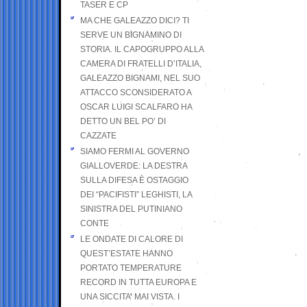
TASER E CP
MA CHE GALEAZZO DICI? TI
SERVE UN BIGNAMINO DI
STORIA. IL CAPOGRUPPO ALLA
CAMERA DI FRATELLI D’ITALIA,
GALEAZZO BIGNAMI, NEL SUO
ATTACCO SCONSIDERATO A
OSCAR LUIGI SCALFARO HA
DETTO UN BEL PO’ DI
CAZZATE
SIAMO FERMI AL GOVERNO
GIALLOVERDE: LA DESTRA
SULLA DIFESA È OSTAGGIO
DEI “PACIFISTI” LEGHISTI, LA
SINISTRA DEL PUTINIANO
CONTE
LE ONDATE DI CALORE DI
QUEST’ESTATE HANNO
PORTATO TEMPERATURE
RECORD IN TUTTA EUROPA E
UNA SICCITA’ MAI VISTA. I