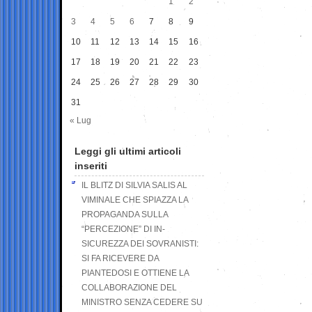
1
2
3
4
5
6
7
8
9
10
11
12
13
14
15
16
17
18
19
20
21
22
23
24
25
26
27
28
29
30
31
« Lug
Leggi gli ultimi articoli
inseriti
IL BLITZ DI SILVIA SALIS AL
VIMINALE CHE SPIAZZA LA
PROPAGANDA SULLA
“PERCEZIONE” DI IN-
SICUREZZA DEI SOVRANISTI:
SI FA RICEVERE DA
PIANTEDOSI E OTTIENE LA
COLLABORAZIONE DEL
MINISTRO SENZA CEDERE SU