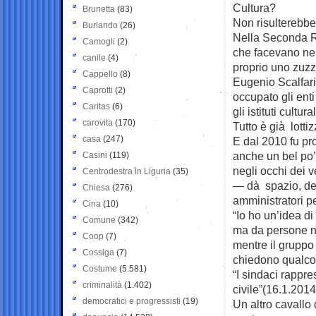
Cultura?
Brunetta
(83)
Non risulterebbe
Burlando
(26)
Nella Seconda Rep
Camogli
(2)
che facevano nel
canile
(4)
proprio uno zuzz
Cappello
(8)
Eugenio Scalfari
Caprotti
(2)
occupato gli enti
Caritas
(6)
gli istituti cultur
carovita
(170)
Tutto è già lottiz
casa
(247)
E dal 2010 fu pr
anche un bel po’
Casini
(119)
negli occhi dei 
Centrodestra in Liguria
(35)
— dà spazio, den
Chiesa
(276)
amministratori pe
Cina
(10)
“Io ho un’idea di
Comune
(342)
ma da persone no
Coop
(7)
mentre il gruppo 
Cossiga
(7)
chiedono qualcos
Costume
(5.581)
“I sindaci rappre
criminalità
(1.402)
civile”(16.1.2014
democratici e progressisti
(19)
Un altro cavallo 