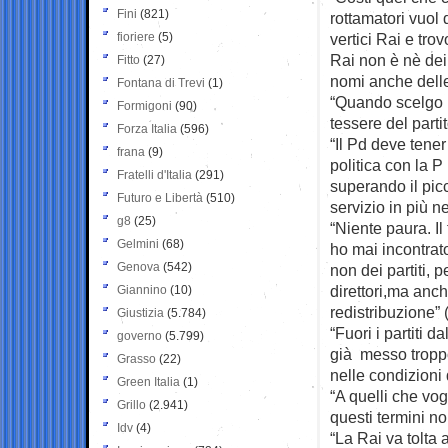
Fini
(821)
rottamatori vuol 
fioriere
(5)
vertici Rai e tro
Rai non è nè dei 
Fitto
(27)
nomi anche delle
Fontana di Trevi
(1)
“Quando scelgo u
Formigoni
(90)
tessere del parti
Forza Italia
(596)
“Il Pd deve tener
frana
(9)
politica con la P
Fratelli d'Italia
(291)
superando il pic
Futuro e Libertà
(510)
servizio in più n
g8
(25)
“Niente paura. Il
Gelmini
(68)
ho mai incontrato
Genova
(542)
non dei partiti, 
direttori,ma anc
Giannino
(10)
redistribuzione” 
Giustizia
(5.784)
“Fuori i partiti d
governo
(5.799)
già messo troppo
Grasso
(22)
nelle condizioni 
Green Italia
(1)
“A quelli che vog
Grillo
(2.941)
questi termini n
Idv
(4)
“La Rai va tolta a