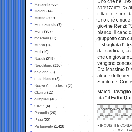
Uno che nel 1997 
Mattarella
(60)
sprezzante: “Sia
Meloni
(14)
cittadini e non dai
Milano
(300)
Uno che cinque a
Montezemolo
(7)
giovine Renzi: “
Monti
(357)
bianco, il candid
gruppetto con cui
moschea
(11)
È sbagliata l’idea
Musso
(10)
dai cardinali, la
Muti
(10)
che un giovanotto
Napoli
(319)
vengono concesse
Napolitano
(220)
Era Massimo D’A
no global
(5)
atroce delle ven
notte bianca
(3)
Spirito del Cont
Nuovo Centrodestra
(2)
Marco Travaglio
Obama
(11)
(da
“il Fatto Qu
olimpiadi
(40)
Oliveri
(4)
This entry was posted o
Pannella
(29)
responses to this entr
Papa
(33)
«
INQUISITI E COND
Parlamento
(1.428)
EXPO, I 