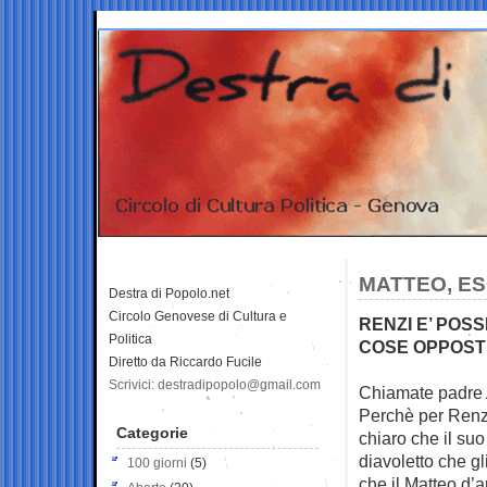
MATTEO, ES
Destra di Popolo.net
Circolo Genovese di Cultura e
RENZI E’ POS
Politica
COSE OPPOST
Diretto da Riccardo Fucile
Scrivici: destradipopolo@gmail.com
Chiamate padre A
Perchè per Renzi
Categorie
chiaro che il su
diavoletto che gl
100 giorni
(5)
che il Matteo d’a