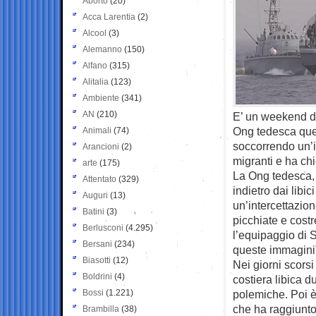
Aborto
(20)
Acca Larentia
(2)
Alcool
(3)
Alemanno
(150)
Alfano
(315)
Alitalia
(123)
Ambiente
(341)
AN
(210)
E’ un weekend di
Ong tedesca ques
Animali
(74)
soccorrendo un’
Arancioni
(2)
migranti e ha chi
arte
(175)
La Ong tedesca,
Attentato
(329)
indietro dai libic
Auguri
(13)
un’intercettazion
Batini
(3)
picchiate e costr
Berlusconi
(4.295)
l’equipaggio di 
Bersani
(234)
queste immagini
Biasotti
(12)
Nei giorni scors
Boldrini
(4)
costiera libica d
Bossi
(1.221)
polemiche. Poi è
che ha raggiunto
Brambilla
(38)