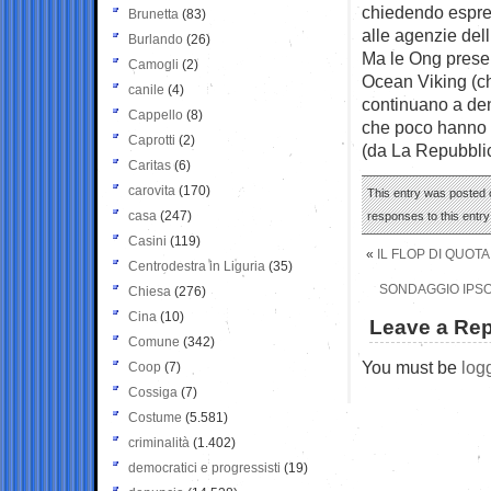
chiedendo espress
Brunetta
(83)
alle agenzie dell
Burlando
(26)
Ma le Ong presen
Camogli
(2)
Ocean Viking (ch
canile
(4)
continuano a den
Cappello
(8)
che poco hanno 
Caprotti
(2)
(da La Repubbli
Caritas
(6)
carovita
(170)
This entry was posted o
casa
(247)
responses to this entr
Casini
(119)
«
IL FLOP DI QUOTA
Centrodestra in Liguria
(35)
SONDAGGIO IPSO
Chiesa
(276)
Cina
(10)
Leave a Rep
Comune
(342)
You must be
log
Coop
(7)
Cossiga
(7)
Costume
(5.581)
criminalità
(1.402)
democratici e progressisti
(19)