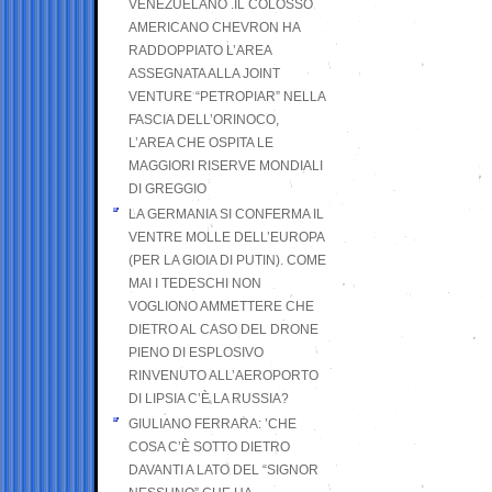
VENEZUELANO .IL COLOSSO
AMERICANO CHEVRON HA
RADDOPPIATO L’AREA
ASSEGNATA ALLA JOINT
VENTURE “PETROPIAR” NELLA
FASCIA DELL’ORINOCO,
L’AREA CHE OSPITA LE
MAGGIORI RISERVE MONDIALI
DI GREGGIO
LA GERMANIA SI CONFERMA IL
VENTRE MOLLE DELL’EUROPA
(PER LA GIOIA DI PUTIN). COME
MAI I TEDESCHI NON
VOGLIONO AMMETTERE CHE
DIETRO AL CASO DEL DRONE
PIENO DI ESPLOSIVO
RINVENUTO ALL’AEROPORTO
DI LIPSIA C’È LA RUSSIA?
GIULIANO FERRARA: ’CHE
COSA C’È SOTTO DIETRO
DAVANTI A LATO DEL “SIGNOR