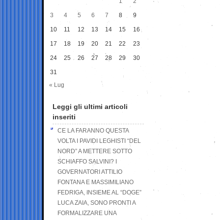
1
2
3
4
5
6
7
8
9
10
11
12
13
14
15
16
17
18
19
20
21
22
23
24
25
26
27
28
29
30
31
« Lug
Leggi gli ultimi articoli
inseriti
CE LA FARANNO QUESTA
VOLTA I PAVIDI LEGHISTI “DEL
NORD” A METTERE SOTTO
SCHIAFFO SALVINI? I
GOVERNATORI ATTILIO
FONTANA E MASSIMILIANO
FEDRIGA, INSIEME AL “DOGE”
LUCA ZAIA, SONO PRONTI A
FORMALIZZARE UNA