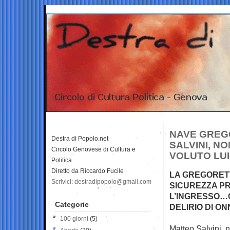
NAVE GREGO
Destra di Popolo.net
SALVINI, N
Circolo Genovese di Cultura e
VOLUTO LUI
Politica
Diretto da Riccardo Fucile
LA GREGORETT
Scrivici: destradipopolo@gmail.com
SICUREZZA PR
L’INGRESSO…C
Categorie
DELIRIO DI O
100 giorni
(5)
Matteo Salvini, n