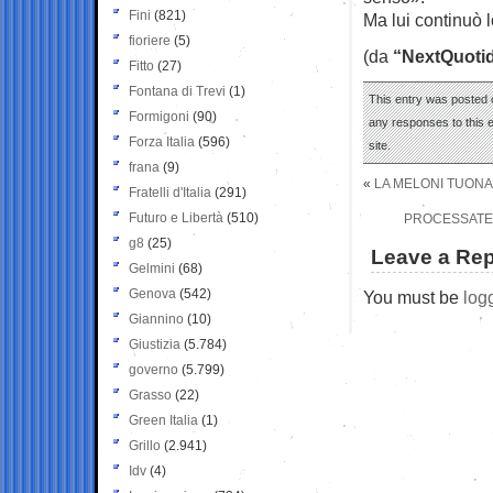
Fini
(821)
Ma lui continuò l
fioriere
(5)
(da
“NextQuotid
Fitto
(27)
Fontana di Trevi
(1)
This entry was posted 
Formigoni
(90)
any responses to this 
Forza Italia
(596)
site.
frana
(9)
«
LA MELONI TUONA
Fratelli d'Italia
(291)
Futuro e Libertà
(510)
PROCESSATE S
g8
(25)
Leave a Rep
Gelmini
(68)
Genova
(542)
You must be
log
Giannino
(10)
Giustizia
(5.784)
governo
(5.799)
Grasso
(22)
Green Italia
(1)
Grillo
(2.941)
Idv
(4)