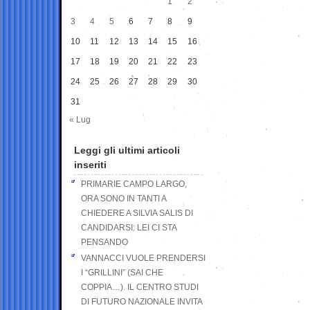
1
2
3
4
5
6
7
8
9
10
11
12
13
14
15
16
17
18
19
20
21
22
23
24
25
26
27
28
29
30
31
« Lug
Leggi gli ultimi articoli
inseriti
PRIMARIE CAMPO LARGO,
ORA SONO IN TANTI A
CHIEDERE A SILVIA SALIS DI
CANDIDARSI: LEI CI STA
PENSANDO
VANNACCI VUOLE PRENDERSI
I “GRILLINI” (SAI CHE
COPPIA…). IL CENTRO STUDI
DI FUTURO NAZIONALE INVITA