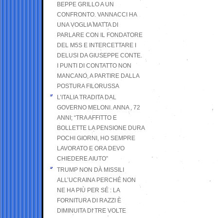
BEPPE GRILLO A UN
CONFRONTO. VANNACCI HA
UNA VOGLIA MATTA DI
PARLARE CON IL FONDATORE
DEL M5S E INTERCETTARE I
DELUSI DA GIUSEPPE CONTE.
I PUNTI DI CONTATTO NON
MANCANO, A PARTIRE DALLA
POSTURA FILORUSSA
L’ITALIA TRADITA DAL
GOVERNO MELONI. ANNA , 72
ANNI; “TRA AFFITTO E
BOLLETTE LA PENSIONE DURA
POCHI GIORNI, HO SEMPRE
LAVORATO E ORA DEVO
CHIEDERE AIUTO”
TRUMP NON DÀ MISSILI
ALL’UCRAINA PERCHÉ NON
NE HA PIÙ PER SÉ : LA
FORNITURA DI RAZZI È
DIMINUITA DI TRE VOLTE