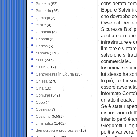
considerata compl
Brunetta
(83)
Eppure Salvini l
Burlando
(26)
che dovrebbe co
Camogli
(2)
Ovvero il Decre
canile
(4)
Sicurezza Bis” p
Cappello
(8)
adottare di conce
Caprotti
(2)
infrastrutture e 
Caritas
(6)
limitare o vietare
carovita
(170)
salvo che si tratt
casa
(247)
commerciale».
Insomma secondo 
Casini
(119)
lui stesso ha scri
Centrodestra in Liguria
(35)
In più, la chius
Chiesa
(276)
essere avvenuta d
Cina
(10)
informato Conte).
Comune
(342)
un atto illegale.
Coop
(7)
Se è stata rispet
Cossiga
(7)
disposizioni dell
Costume
(5.581)
Intanto però è an
criminalità
(1.402)
Gregoretti. È fin
democratici e progressisti
(19)
porti a vanvera. M