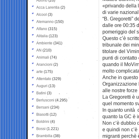
Aborto
(20)
«privando della
Acca Larentia
(2)
di varie naziona
Alcool
(3)
“B. Gregoretti” d
Alemanno
(150)
dalle ore 00:35 d
Alfano
(315)
pomeriggio del s
Alitalia
(123)
Questo c’è scritt
Ambiente
(341)
tribunale dei min
AN
(210)
titolare del Vim
punti di contatto 
Animali
(74)
quando il MoVime
Arancioni
(2)
molto complicata
arte
(175)
Anche in questo 
Attentato
(329)
Organizzazione N
Auguri
(13)
alle nostre forze 
Batini
(3)
La Gregoretti è 
Berlusconi
(4.295)
quel momento sv
Bersani
(234)
In quanto unità 
Biasotti
(12)
quanto la GC è i
Boldrini
(4)
Non c’è dubbio qu
Bossi
(1.221)
e quindi non c’è 
migranti perchè 
Brambilla
(38)