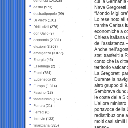
denuncia
(14.528)
cui la Germania —
Nave Gregoretti a
destra
(573)
“Mondo Migliore”
destradipopolo
(99)
Lo rese noto all
Di Pietro
(101)
tramite Caritas I
Diritti civili
(276)
economiche a cor
don Gallo
(9)
Chiesa Italiana di
economia
(2.331)
dell’assistenza 
elezioni
(3.303)
Anche nell’agosto
emergenza
(3.077)
stati trasferiti 
Energia
(45)
conto che la citt
Esselunga
(2)
territorio vatican
La Gregoretti par
Esteri
(784)
Durante la navig
Eugenetica
(3)
altro gruppo di 9
Europa
(1.314)
Sembrava dunque 
Fassino
(13)
le coste della Si
federalismo
(167)
L’allora ministr
Ferrara
(21)
portavoce della 
Ferretti
(6)
redistribuzione a
ferrovie
(133)
molti casi simili
finanziaria
(325)
senso».