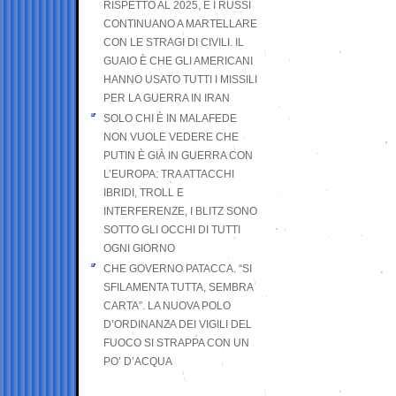
RISPETTO AL 2025, E I RUSSI
CONTINUANO A MARTELLARE
CON LE STRAGI DI CIVILI. IL
GUAIO È CHE GLI AMERICANI
HANNO USATO TUTTI I MISSILI
PER LA GUERRA IN IRAN
SOLO CHI È IN MALAFEDE
NON VUOLE VEDERE CHE
PUTIN È GIÀ IN GUERRA CON
L’EUROPA: TRA ATTACCHI
IBRIDI, TROLL E
INTERFERENZE, I BLITZ SONO
SOTTO GLI OCCHI DI TUTTI
OGNI GIORNO
CHE GOVERNO PATACCA. “SI
SFILAMENTA TUTTA, SEMBRA
CARTA”. LA NUOVA POLO
D’ORDINANZA DEI VIGILI DEL
FUOCO SI STRAPPA CON UN
PO’ D’ACQUA