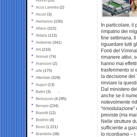
Aborto
(20)
Acca Larentia
(2)
Alcool
(3)
Alemanno
(150)
In particolare, il
Alfano
(315)
rimpatrio dei migr
Alitalia
(123)
fine settimana. I
Ambiente
(341)
riguardare tutti 
AN
(210)
Fonti del Vimina
rimanere attivi, 
Animali
(74)
hanno mai effetti
Arancioni
(2)
trasferimento si 
arte
(175)
la decisione del
Attentato
(329)
rinviare la quest
Auguri
(13)
Dal ministero del
Batini
(3)
anche se il nume
Berlusconi
(4.295)
notevolmente rido
Bersani
(234)
“rimodulazione” 
Biasotti
(12)
previste (ma mai
Boldrini
(4)
Nelle strutture 
Bossi
(1.221)
sufficiente a gar
lo ricordiamo – i
Brambilla
(38)