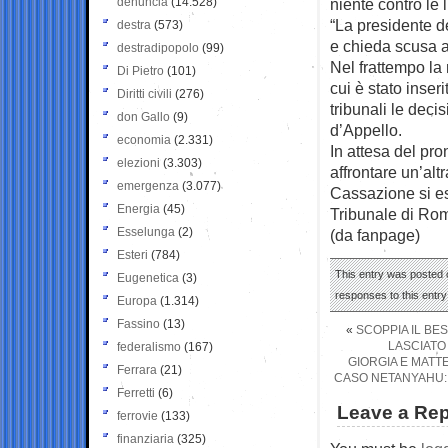
denuncia
(14.528)
niente contro le 
“La presidente de
destra
(573)
e chieda scusa a t
destradipopolo
(99)
Nel frattempo la
Di Pietro
(101)
cui è stato inse
Diritti civili
(276)
tribunali le deci
don Gallo
(9)
d’Appello.
economia
(2.331)
In attesa del pr
elezioni
(3.303)
affrontare un’alt
emergenza
(3.077)
Cassazione si es
Energia
(45)
Tribunale di Roma
Esselunga
(2)
(da fanpage)
Esteri
(784)
This entry was posted 
Eugenetica
(3)
responses to this entr
Europa
(1.314)
Fassino
(13)
«
SCOPPIA IL BE
LASCIATO
federalismo
(167)
GIORGIA E MATTE
Ferrara
(21)
CASO NETANYAHU: 
Ferretti
(6)
Leave a Rep
ferrovie
(133)
finanziaria
(325)