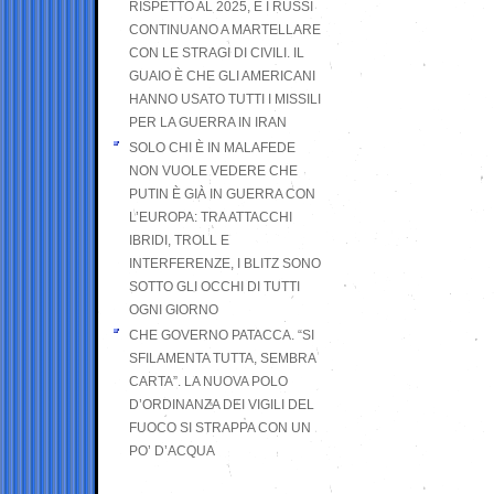
RISPETTO AL 2025, E I RUSSI
CONTINUANO A MARTELLARE
CON LE STRAGI DI CIVILI. IL
GUAIO È CHE GLI AMERICANI
HANNO USATO TUTTI I MISSILI
PER LA GUERRA IN IRAN
SOLO CHI È IN MALAFEDE
NON VUOLE VEDERE CHE
PUTIN È GIÀ IN GUERRA CON
L’EUROPA: TRA ATTACCHI
IBRIDI, TROLL E
INTERFERENZE, I BLITZ SONO
SOTTO GLI OCCHI DI TUTTI
OGNI GIORNO
CHE GOVERNO PATACCA. “SI
SFILAMENTA TUTTA, SEMBRA
CARTA”. LA NUOVA POLO
D’ORDINANZA DEI VIGILI DEL
FUOCO SI STRAPPA CON UN
PO’ D’ACQUA