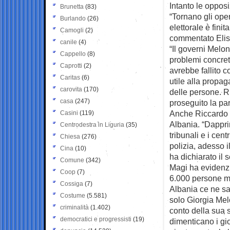
Intanto le oppos
Brunetta
(83)
“Tornano gli ope
Burlando
(26)
elettorale è fini
Camogli
(2)
commentato Elisa
canile
(4)
“Il governi Melon
Cappello
(8)
problemi concret
Caprotti
(2)
avrebbe fallito c
Caritas
(6)
utile alla propa
carovita
(170)
delle persone. R
casa
(247)
proseguito la pa
Anche Riccardo M
Casini
(119)
Albania. “Dappri
Centrodestra in Liguria
(35)
tribunali e i cent
Chiesa
(276)
polizia, adesso i
Cina
(10)
ha dichiarato il 
Comune
(342)
Magi ha evidenzia
Coop
(7)
6.000 persone mig
Cossiga
(7)
Albania ce ne s
Costume
(5.581)
solo Giorgia Melo
criminalità
(1.402)
conto della sua 
democratici e progressisti
(19)
dimenticano i gi