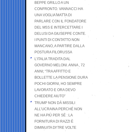
BEPPE GRILLO A UN
CONFRONTO. VANNACCI HA
UNA VOGLIA MATTA DI
PARLARE CON IL FONDATORE
DEL M5S E INTERCETTARE I
DELUSI DA GIUSEPPE CONTE.
I PUNTI DI CONTATTO NON
MANCANO, A PARTIRE DALLA
POSTURA FILORUSSA
L’ITALIA TRADITA DAL
GOVERNO MELONI. ANNA , 72
ANNI; “TRA AFFITTO E
BOLLETTE LA PENSIONE DURA
POCHI GIORNI, HO SEMPRE
LAVORATO E ORA DEVO
CHIEDERE AIUTO”
TRUMP NON DÀ MISSILI
ALL’UCRAINA PERCHÉ NON
NE HA PIÙ PER SÉ : LA
FORNITURA DI RAZZI È
DIMINUITA DI TRE VOLTE