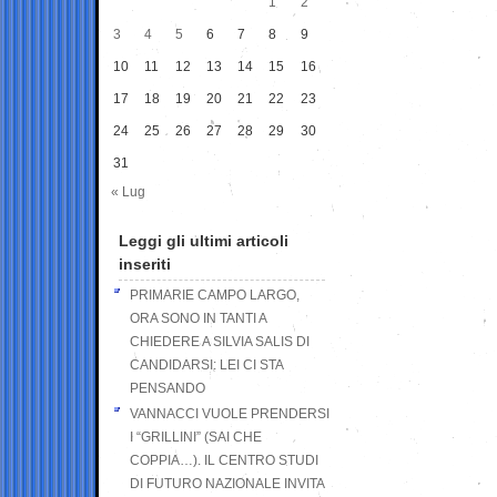
1
2
3
4
5
6
7
8
9
10
11
12
13
14
15
16
17
18
19
20
21
22
23
24
25
26
27
28
29
30
31
« Lug
Leggi gli ultimi articoli
inseriti
PRIMARIE CAMPO LARGO,
ORA SONO IN TANTI A
CHIEDERE A SILVIA SALIS DI
CANDIDARSI: LEI CI STA
PENSANDO
VANNACCI VUOLE PRENDERSI
I “GRILLINI” (SAI CHE
COPPIA…). IL CENTRO STUDI
DI FUTURO NAZIONALE INVITA