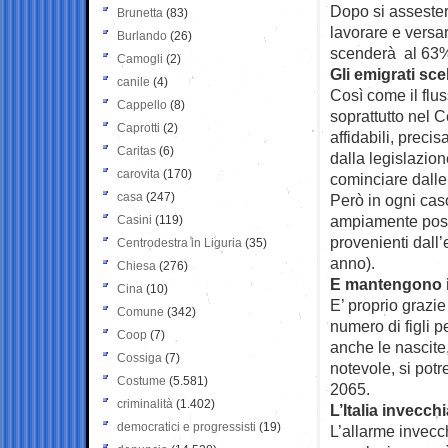
Dopo si assesterà
Brunetta
(83)
lavorare e versar
Burlando
(26)
scenderà al 63% 
Camogli
(2)
Gli emigrati sc
canile
(4)
Così come il flus
Cappello
(8)
soprattutto nel 
Caprotti
(2)
affidabili, precis
Caritas
(6)
dalla legislazion
carovita
(170)
cominciare dalle
casa
(247)
Però in ogni cas
ampiamente posit
Casini
(119)
provenienti dall’
Centrodestra in Liguria
(35)
anno).
Chiesa
(276)
E mantengono i
Cina
(10)
E’ proprio grazie
Comune
(342)
numero di figli p
Coop
(7)
anche le nascite,
Cossiga
(7)
notevole, si potr
Costume
(5.581)
2065.
criminalità
(1.402)
L’Italia invecch
democratici e progressisti
(19)
L’allarme invecc