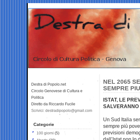
NEL 2065 SE
Destra di Popolo.net
SEMPRE PIU
Circolo Genovese di Cultura e
Politica
ISTAT, LE PRE
Diretto da Riccardo Fucile
SALVERANNO S
Scrivici: destradipopolo@gmail.com
Un Sud Italia s
Categorie
sempre più pove
previsioni demo
100 giorni
(5)
dall’Istat non lo 