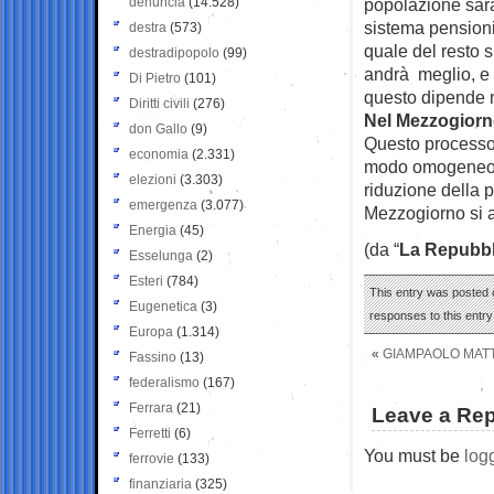
denuncia
(14.528)
popolazione sarà 
sistema pensioni
destra
(573)
quale del resto s
destradipopolo
(99)
andrà meglio, e 
Di Pietro
(101)
questo dipende mo
Diritti civili
(276)
Nel Mezzogiorno
don Gallo
(9)
Questo processo 
economia
(2.331)
modo omogeneo, 
elezioni
(3.303)
riduzione della 
emergenza
(3.077)
Mezzogiorno si a
Energia
(45)
(da “
La Repubbl
Esselunga
(2)
Esteri
(784)
This entry was posted o
Eugenetica
(3)
responses to this entr
Europa
(1.314)
«
GIAMPAOLO MATTE
Fassino
(13)
federalismo
(167)
Ferrara
(21)
Leave a Rep
Ferretti
(6)
You must be
log
ferrovie
(133)
finanziaria
(325)