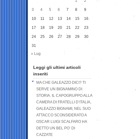
1
2
3
4
5
6
7
8
9
10
11
12
13
14
15
16
17
18
19
20
21
22
23
24
25
26
27
28
29
30
31
« Lug
Leggi gli ultimi articoli
inseriti
MA CHE GALEAZZO DICI? TI
SERVE UN BIGNAMINO DI
STORIA. IL CAPOGRUPPO ALLA
CAMERA DI FRATELLI D’ITALIA,
GALEAZZO BIGNAMI, NEL SUO
ATTACCO SCONSIDERATO A
OSCAR LUIGI SCALFARO HA
DETTO UN BEL PO’ DI
CAZZATE