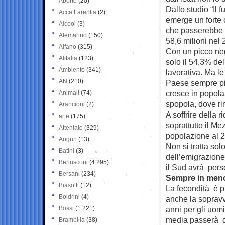
Aborto
(20)
Dallo studio “Il 
Acca Larentia
(2)
emerge un forte 
Alcool
(3)
che passerebbe da
Alemanno
(150)
58,6 milioni nel 
Alfano
(315)
Con un picco neg
Alitalia
(123)
solo il 54,3% de
Ambiente
(341)
lavorativa. Ma l
AN
(210)
Paese sempre pi
cresce in popolaz
Animali
(74)
spopola, dove ri
Arancioni
(2)
A soffrire della 
arte
(175)
soprattutto il M
Attentato
(329)
popolazione al 2
Auguri
(13)
Non si tratta solo
Batini
(3)
dell’emigrazione 
Berlusconi
(4.295)
il Sud avrà perso
Bersani
(234)
Sempre in meno
Biasotti
(12)
La fecondità è pr
Boldrini
(4)
anche la sopravv
Bossi
(1.221)
anni per gli uomi
media passerà da
Brambilla
(38)