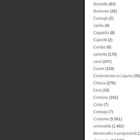
Brunetta
(83)
Burlando
(26)
Camogli
(2)
canile
(4)
Cappello
(8)
Caprotti
(2)
Caritas
(6)
carovita
(170)
casa
(247)
Casini
(119)
Centrodestra in Liguria
(35
Chiesa
(276)
Cina
(10)
Comune
(342)
Coop
(7)
Cossiga
(7)
Costume
(5.581)
criminalità
(1.402)
democratici e progressisti
(