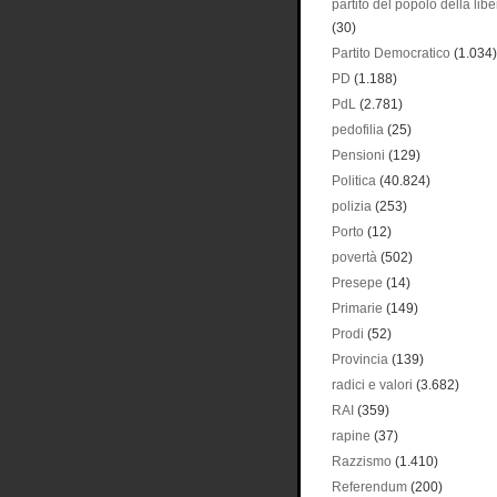
partito del popolo della libe
(30)
Partito Democratico
(1.034)
PD
(1.188)
PdL
(2.781)
pedofilia
(25)
Pensioni
(129)
Politica
(40.824)
polizia
(253)
Porto
(12)
povertà
(502)
Presepe
(14)
Primarie
(149)
Prodi
(52)
Provincia
(139)
radici e valori
(3.682)
RAI
(359)
rapine
(37)
Razzismo
(1.410)
Referendum
(200)