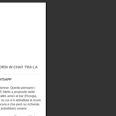
ORSI IN CHAT TRA LA
HATSAPP
orprese. Questo pensano i
5 Stelle a proposito delle
attro amici al bar (Frongia,
u cui si è abbattuta la scure
ocura e che però su richiesta
a potrebbero essere