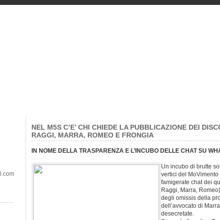
NEL M5S C’E’ CHI CHIEDE LA PUBBLICAZIONE DEI DISC
RAGGI, MARRA, ROMEO E FRONGIA
IN NOME DELLA TRASPARENZA E L’INCUBO DELLE CHAT SU W
Un incubo di brutte s
il.com
vertici del MoVimento 
famigerate chat dei qu
Raggi, Marra, Romeo) s
degli omissis della pr
dell’avvocato di Marr
desecretate.