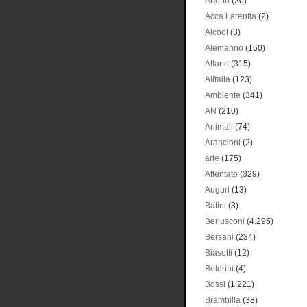
Aborto
(20)
Acca Larentia
(2)
Alcool
(3)
Alemanno
(150)
Alfano
(315)
Alitalia
(123)
Ambiente
(341)
AN
(210)
Animali
(74)
Arancioni
(2)
arte
(175)
Attentato
(329)
Auguri
(13)
Batini
(3)
Berlusconi
(4.295)
Bersani
(234)
Biasotti
(12)
Boldrini
(4)
Bossi
(1.221)
Brambilla
(38)