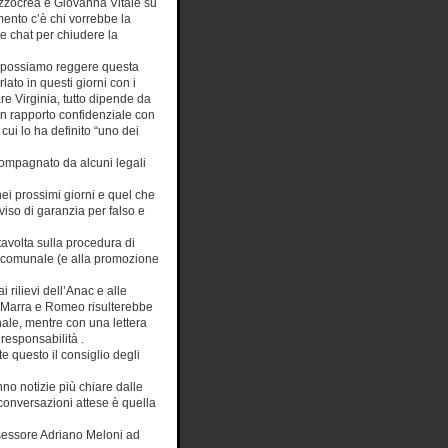
zocrea e Giovanna Vitale su
nto c’è chi vorrebbe la
e chat per chiudere la
 possiamo reggere questa
lato in questi giorni con i
re Virginia, tutto dipende da
un rapporto confidenziale con
cui lo ha definito “uno dei
compagnato da alcuni legali
nei prossimi giorni e quel che
iso di garanzia per falso e
avolta sulla procedura di
na comunale (e alla promozione
 rilievi dell’Anac e alle
ra Marra e Romeo risulterebbe
nale, mentre con una lettera
responsabilità .
e questo il consiglio degli
no notizie più chiare dalle
 conversazioni attese è quella
assessore Adriano Meloni ad