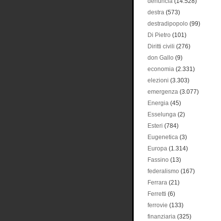
denuncia
(14.528)
destra
(573)
destradipopolo
(99)
Di Pietro
(101)
Diritti civili
(276)
don Gallo
(9)
economia
(2.331)
elezioni
(3.303)
emergenza
(3.077)
Energia
(45)
Esselunga
(2)
Esteri
(784)
Eugenetica
(3)
Europa
(1.314)
Fassino
(13)
federalismo
(167)
Ferrara
(21)
Ferretti
(6)
ferrovie
(133)
finanziaria
(325)