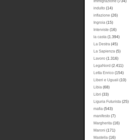
Immigrazione
(734)
indulto
(14)
inflazione
(26)
Ingroia
(15)
Interviste
(16)
la casta
(1.394)
La Destra
(45)
La Sapienza
(5)
Lavoro
(1.316)
LegaNord
(2.411)
Letta Enrico
(154)
Liberi e Uguali
(10)
Libia
(68)
Libri
(33)
Liguria Futurista
(25)
mafia
(543)
manifesto
(7)
Margherita
(16)
Maroni
(171)
Mastella
(16)