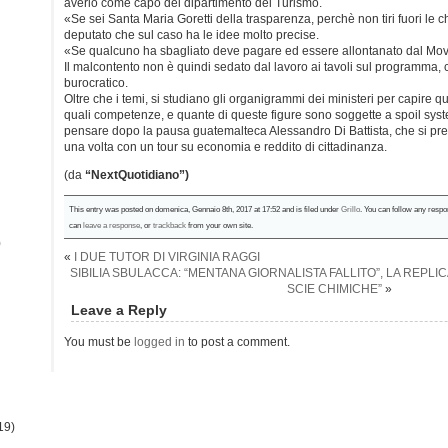
averlo come capo del dipartimento del Turismo.
«Se sei Santa Maria Goretti della trasparenza, perchè non tiri fuori le
deputato che sul caso ha le idee molto precise.
«Se qualcuno ha sbagliato deve pagare ed essere allontanato dal Mo
Il malcontento non è quindi sedato dal lavoro ai tavoli sul programma, 
burocratico.
Oltre che i temi, si studiano gli organigrammi dei ministeri per capire
quali competenze, e quante di queste figure sono soggette a spoil system
pensare dopo la pausa guatemalteca Alessandro Di Battista, che si prepa
una volta con un tour su economia e reddito di cittadinanza.
(da
“NextQuotidiano”)
This entry was posted on domenica, Gennaio 8th, 2017 at 17:52 and is filed under
Grillo
. You can follow any respo
can
leave a response
, or
trackback
from your own site.
)
«
I DUE TUTOR DI VIRGINIA RAGGI
SIBILIA SBULACCA: “MENTANA GIORNALISTA FALLITO”, LA REPLI
SCIE CHIMICHE”
»
Leave a Reply
You must be
logged in
to post a comment.
19)