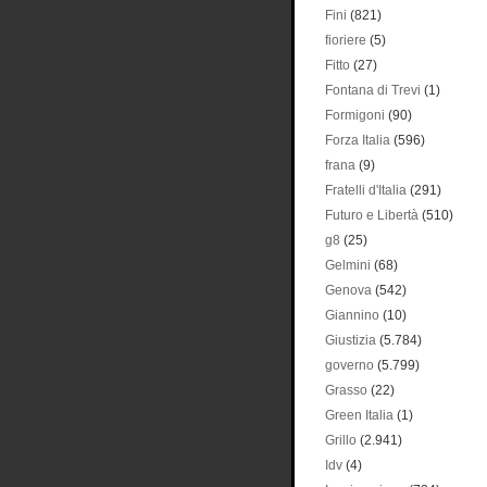
Fini
(821)
fioriere
(5)
Fitto
(27)
Fontana di Trevi
(1)
Formigoni
(90)
Forza Italia
(596)
frana
(9)
Fratelli d'Italia
(291)
Futuro e Libertà
(510)
g8
(25)
Gelmini
(68)
Genova
(542)
Giannino
(10)
Giustizia
(5.784)
governo
(5.799)
Grasso
(22)
Green Italia
(1)
Grillo
(2.941)
Idv
(4)