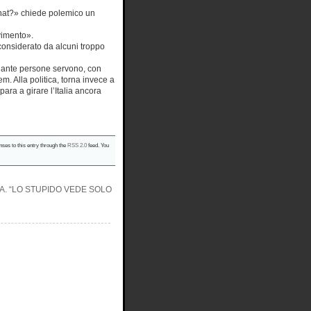
 chat?» chiede polemico un
vimento».
considerato da alcuni troppo
 quante persone servono, con
. Alla politica, torna invece a
ra a girare l’Italia ancora
nses to this entry through the
RSS 2.0
feed. You
CA. “LO STUPIDO VEDE SOLO