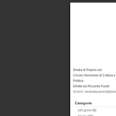
Destra di Popolo.net
Circolo Genovese di Cultura e
Politica
Diretto da Riccardo Fucile
Scrivici: destradipopolo@gma
Categorie
100 giorni
(5)