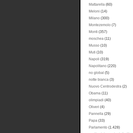
Mattarella
(60)
Meloni
(14)
Milano
(300)
Montezemolo
(7)
Monti
(357)
moschea
(11)
Musso
(10)
Muti
(10)
Napoli
(319)
Napolitano
(220)
no global
(5)
notte bianca
(3)
Nuovo Centrodestra
(2)
Obama
(11)
olimpiadi
(40)
Oliveri
(4)
Pannella
(29)
Papa
(33)
Parlamento
(1.428)