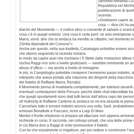
Secondo Annalisa Cuz
Repubblica nel MoVime
pubblicazione di quell
vicenda:
«Dobbiamo capire se
cosa — dice chi ha par
diarchi del Movimento — il codice etico ci consente di salvare o scarica
cosa c’è in quegli omissis. Una cosa è certa però: se solo emergesse 
Marra, vorrà dire che la sindaca ha mentito ai cittadini, nel momento in 
23mila dipendenti del Comune”».
Anche per questo, nella sua trasferta, Casaleggio potrebbe essere ac
che stanno seguendo la vicenda romana.
In modo da capire quel che rischiano i 5 Stelle dalle rivelazioni attese 
rischia Raggi non solo a livello giudiziario — sarebbe imminente un avv
abuso d’ufficio — ma anche a livello di immagine.
In più, in Campidoglio potrebbe compiersi l’ennesimo passo indietro, st
interpello che aveva portato alla rotazione dei dirigenti della macchi
del fratello di Raffaele Marra, Renato):
Il Movimento pensa di invalidarla completamente, per tutelarsi davanti ai
eventuali contestazioni della Procura: perchè dalle chat intercettate t
che quegli spostamenti sono stati tutti decisi dall’allora capo del perso
all’Authority di Raffaele Cantone la sindaca se ne era assunta la piena 
Cancellare tutto e tornare indietro ancora una volta. Sarà probabilment
emissari Bonafede e Fraccaro, vicini a Luigi Di Maio.
Mentre il fronte ortodosso si prepara ad attaccare non appena arriveran
inchieste in corso. E racconta, nei colloqui privati, che una delle prime
in cui Marra dice a Raggi di voler promuovere il fratello.
Con lei che inizialmente si irrigidisce, per poi cedere e convincere l’