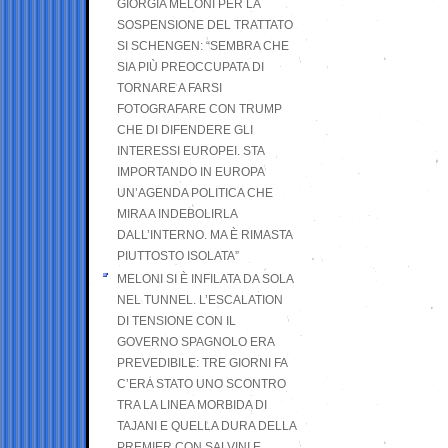
GIORGIA MELONI PER LA
SOSPENSIONE DEL TRATTATO
SI SCHENGEN: “SEMBRA CHE
SIA PIÙ PREOCCUPATA DI
TORNARE A FARSI
FOTOGRAFARE CON TRUMP
CHE DI DIFENDERE GLI
INTERESSI EUROPEI. STA
IMPORTANDO IN EUROPA
UN’AGENDA POLITICA CHE
MIRA A INDEBOLIRLA
DALL’INTERNO. MA È RIMASTA
PIUTTOSTO ISOLATA”
MELONI SI È INFILATA DA SOLA
NEL TUNNEL. L’ESCALATION
DI TENSIONE CON IL
GOVERNO SPAGNOLO ERA
PREVEDIBILE: TRE GIORNI FA
C’ERA STATO UNO SCONTRO
TRA LA LINEA MORBIDA DI
TAJANI E QUELLA DURA DELLA
PREMIER CON SALVINI E