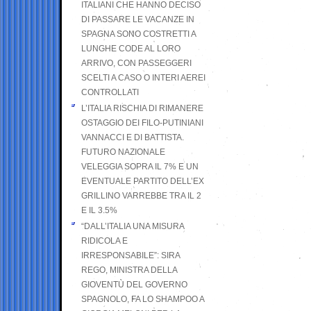
ITALIANI CHE HANNO DECISO
DI PASSARE LE VACANZE IN
SPAGNA SONO COSTRETTI A
LUNGHE CODE AL LORO
ARRIVO, CON PASSEGGERI
SCELTI A CASO O INTERI AEREI
CONTROLLATI
L’ITALIA RISCHIA DI RIMANERE
OSTAGGIO DEI FILO-PUTINIANI
VANNACCI E DI BATTISTA.
FUTURO NAZIONALE
VELEGGIA SOPRA IL 7% E UN
EVENTUALE PARTITO DELL’EX
GRILLINO VARREBBE TRA IL 2
E IL 3.5%
“DALL’ITALIA UNA MISURA
RIDICOLA E
IRRESPONSABILE”: SIRA
REGO, MINISTRA DELLA
GIOVENTÙ DEL GOVERNO
SPAGNOLO, FA LO SHAMPOO A