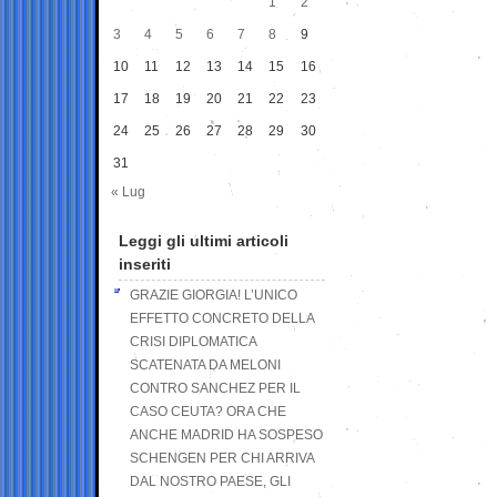
1
2
3
4
5
6
7
8
9
10
11
12
13
14
15
16
17
18
19
20
21
22
23
24
25
26
27
28
29
30
31
« Lug
Leggi gli ultimi articoli
inseriti
GRAZIE GIORGIA! L’UNICO
EFFETTO CONCRETO DELLA
CRISI DIPLOMATICA
SCATENATA DA MELONI
CONTRO SANCHEZ PER IL
CASO CEUTA? ORA CHE
ANCHE MADRID HA SOSPESO
SCHENGEN PER CHI ARRIVA
DAL NOSTRO PAESE, GLI