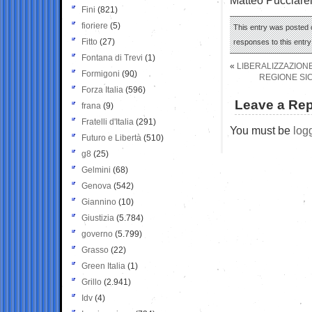
Fini
(821)
fioriere
(5)
This entry was posted 
Fitto
(27)
responses to this entr
Fontana di Trevi
(1)
«
LIBERALIZZAZIONE
Formigoni
(90)
REGIONE SIC
Forza Italia
(596)
Leave a Rep
frana
(9)
Fratelli d'Italia
(291)
You must be
log
Futuro e Libertà
(510)
g8
(25)
Gelmini
(68)
Genova
(542)
Giannino
(10)
Giustizia
(5.784)
governo
(5.799)
Grasso
(22)
Green Italia
(1)
Grillo
(2.941)
Idv
(4)