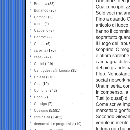
Due indizi del g
Brunetta
(83)
Qualcuno ipotiz
Burlando
(26)
Solo voci ma an
Camogli
(2)
Fino a quando Cr
canile
(4)
articolo di fuoco
Cappello
(8)
hanno il committe
soprattutto quand
Caprotti
(2)
il luogo dell’ab
Caritas
(6)
scoprirlo. O meg
carovita
(170)
e allora sarebbe
casa
(247)
campagna di tes
Casini
(119)
del più grande par
Centrodestra in Liguria
(35)
Flop. Nonostante 
Chiesa
(276)
social network ha 
Cina
(10)
Una miseria, con
Comune
(342)
In compenso, la 
Coop
(7)
Tutti (o quasi) di
Come scrive impi
Cossiga
(7)
markettara gonfia
Costume
(5.581)
Secondo Giovann
criminalità
(1.402)
venuto in mente d
democratici e progressisti
(19)
fortuna non ho q