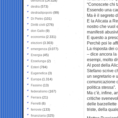
denuncia
(14.528)
“Conoscete chi t
destra
(573)
Essendo una camp
destradipopolo
(99)
Ma è il segreto d
Di Pietro
(101)
E la Alicata a R
Diritti civili
(276)
nostro che vuol e
don Gallo
(9)
manifesti abusiv
economia
(2.331)
E questo a presc
Perchè poi le af
elezioni
(3.303)
La risposta dei c
emergenza
(3.077)
– dice ancora la 
Energia
(45)
esempi, molto div
Esselunga
(2)
Al post della Ali
Esteri
(784)
Stefano scrive c
Eugenetica
(3)
un segretario e 
Europa
(1.314)
comunicazione dis
Fassino
(13)
politica stessa”.
federalismo
(167)
Ma c’è, infine, 
Ferrara
(21)
critiche svenevol
delle barzellett
Ferretti
(6)
triste, della qua
ferrovie
(133)
finanziaria
(325)
Matteo Pucciarel