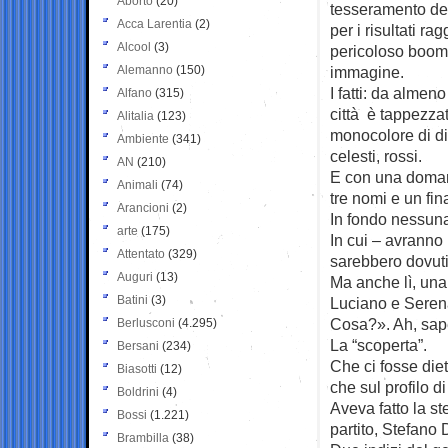
Aborto
(20)
tesseramento del
Acca Larentia
(2)
per i risultati r
Alcool
(3)
pericoloso boome
Alemanno
(150)
immagine.
I fatti: da almen
Alfano
(315)
città è tappezzat
Alitalia
(123)
monocolore di dive
Ambiente
(341)
celesti, rossi.
AN
(210)
E con una domand
Animali
(74)
tre nomi e un fin
Arancioni
(2)
In fondo nessuna
arte
(175)
In cui – avranno 
Attentato
(329)
sarebbero dovuti 
Auguri
(13)
Ma anche lì, una
Batini
(3)
Luciano e Seren
Cosa?». Ah, sap
Berlusconi
(4.295)
La “scoperta”.
Bersani
(234)
Che ci fosse diet
Biasotti
(12)
che sul profilo d
Boldrini
(4)
Aveva fatto la s
Bossi
(1.221)
partito, Stefano 
Brambilla
(38)