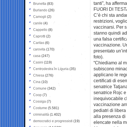
tanti”, ha afferm
Brunetta
(83)
FUORI DI TEST
Burlando
(26)
C’è chi sta anda
Camogli
(2)
restrizioni, vog
canile
(4)
vaccinarsi. Per s
Cappello
(8)
stanno quindi add
Caprotti
(2)
una falsa certif
Caritas
(6)
vaccinazione. Un
carovita
(170)
presentato un’in
casa
(247)
foto).
“Chiediamo al min
Casini
(119)
subiscono minacc
Centrodestra in Liguria
(35)
applicano le rego
Chiesa
(276)
certificati di es
Cina
(10)
senatrice Tatjana
Comune
(342)
senatrice Rojc e 
Coop
(7)
inequivocabile ch
Cossiga
(7)
vaccinazione ant
Costume
(5.581)
pediatri di libe
criminalità
(1.402)
alla presenza di
democratici e progressisti
(19)
elencate nella me