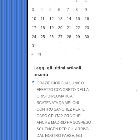
1
2
3
4
5
6
7
8
9
10
11
12
13
14
15
16
17
18
19
20
21
22
23
24
25
26
27
28
29
30
31
« Lug
Leggi gli ultimi articoli
inseriti
GRAZIE GIORGIA! L’UNICO
EFFETTO CONCRETO DELLA
CRISI DIPLOMATICA
SCATENATA DA MELONI
CONTRO SANCHEZ PER IL
CASO CEUTA? ORA CHE
ANCHE MADRID HA SOSPESO
SCHENGEN PER CHI ARRIVA
DAL NOSTRO PAESE, GLI