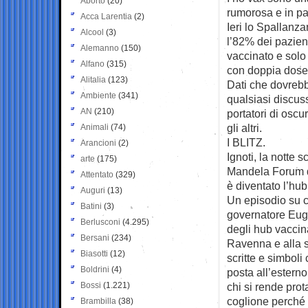
Aborto
(20)
rumorosa e in pa
Acca Larentia
(2)
Ieri lo Spallanz
Alcool
(3)
l’82% dei pazient
Alemanno
(150)
vaccinato e solo
Alfano
(315)
con doppia dose
Alitalia
(123)
Dati che dovrebb
Ambiente
(341)
qualsiasi discuss
AN
(210)
portatori di oscu
gli altri.
Animali
(74)
I BLITZ.
Arancioni
(2)
Ignoti, la notte 
arte
(175)
Mandela Forum d
Attentato
(329)
è diventato l’hu
Auguri
(13)
Un episodio su c
Batini
(3)
governatore Eugen
Berlusconi
(4.295)
degli hub vaccin
Bersani
(234)
Ravenna e alla s
Biasotti
(12)
scritte e simboli
Boldrini
(4)
posta all’esterno
Bossi
(1.221)
chi si rende prota
coglione perché 
Brambilla
(38)