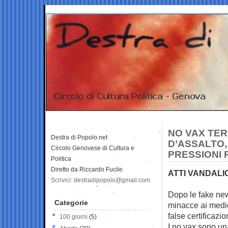
NO VAX TER
Destra di Popolo.net
D’ASSALTO,
Circolo Genovese di Cultura e
PRESSIONI 
Politica
Diretto da Riccardo Fucile
ATTI VANDALI
Scrivici: destradipopolo@gmail.com
Dopo le fake news
Categorie
minacce ai
medic
false certificazio
100 giorni
(5)
I no vax sono u