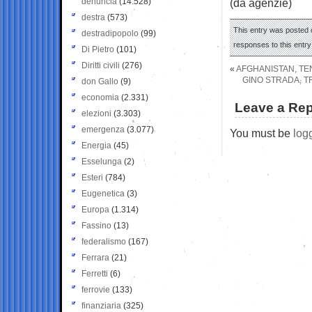
denuncia
(14.528)
(da agenzie)
destra
(573)
This entry was posted o
destradipopolo
(99)
responses to this entr
Di Pietro
(101)
Diritti civili
(276)
«
AFGHANISTAN, TE
GINO STRADA, T
don Gallo
(9)
economia
(2.331)
Leave a Rep
elezioni
(3.303)
emergenza
(3.077)
You must be
log
Energia
(45)
Esselunga
(2)
Esteri
(784)
Eugenetica
(3)
Europa
(1.314)
Fassino
(13)
federalismo
(167)
Ferrara
(21)
Ferretti
(6)
ferrovie
(133)
finanziaria
(325)